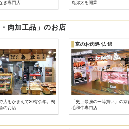
なぎ専門店
丸弥太を開業
肉・肉加工品」のお店
京のお肉処 弘 錦
で店をかまえて80有余年。鴨
「史上最強の一等買い」の京
魚のお店
毛和牛専門店