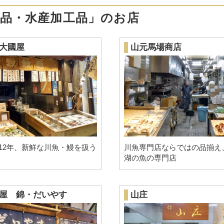
産品・水産加工品」のお店
大國屋
山元馬場商店
912年、新鮮な川魚・鰻を扱う
川魚専門店ならではの品揃え
湖の魚の専門店
屋 錦・だいやす
山庄