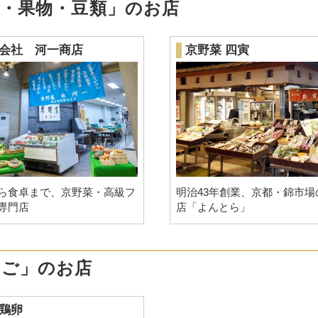
菜・果物・豆類」のお店
会社 河一商店
京野菜 四寅
ら食卓まで、京野菜・高級フ
明治43年創業、京都・錦市場
専門店
店「よんとら」
まご」のお店
鶏卵