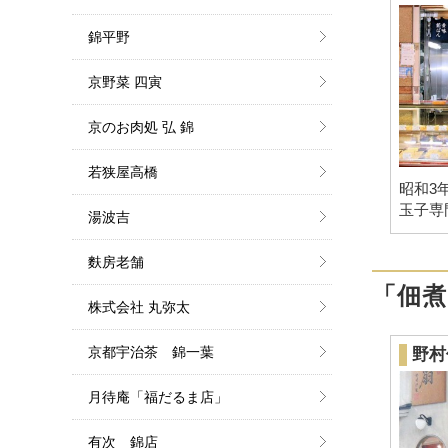
錦平野
京野菜 四寅
京のお肉処 弘 錦
若狭屋高橋
昭和3
玉子専
湯波吉
麩房老舗
「佃
株式会社 丸弥太
京都宇治茶 錦一葉
野村
月待庵「福だるま店」
有次 錦店