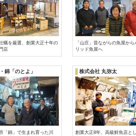
牡蠣を厳選、創業大正十年の
「山庄」昔ながらの魚屋から
門店
リッド魚屋へ
・錦「のとよ」
株式会社 丸弥太
所「錦」で生まれ育った川
創業大正8年、高級鮮魚店と