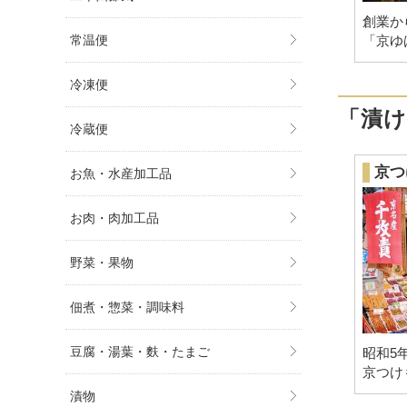
創業か
「京ゆ
常温便
冷凍便
「漬
冷蔵便
京つ
お魚・水産加工品
お肉・肉加工品
野菜・果物
佃煮・惣菜・調味料
豆腐・湯葉・麩・たまご
昭和5
京つけ
漬物