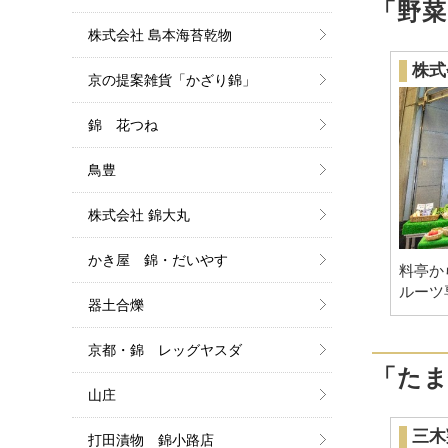
「野
株式会社 島本海苔乾物
株式
京の提案雑貨「かざり錦」
錦 花つね
鳥豊
株式会社 錦大丸
かき屋 錦・だいやす
料亭か
ルーツ
器土合爍
京都・錦 レッグヤスダ
「た
山庄
三木
打田漬物 錦小路店