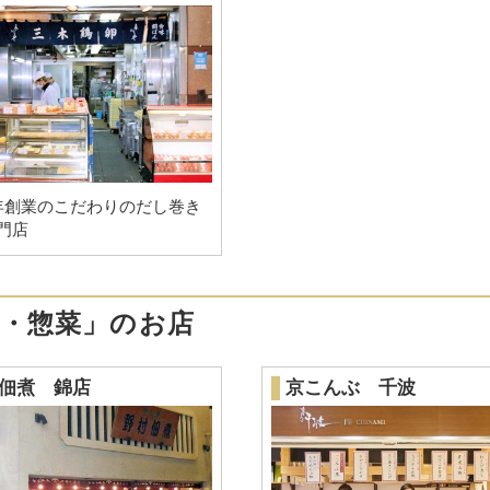
年創業のこだわりのだし巻き
門店
煮・惣菜」のお店
佃煮 錦店
京こんぶ 千波