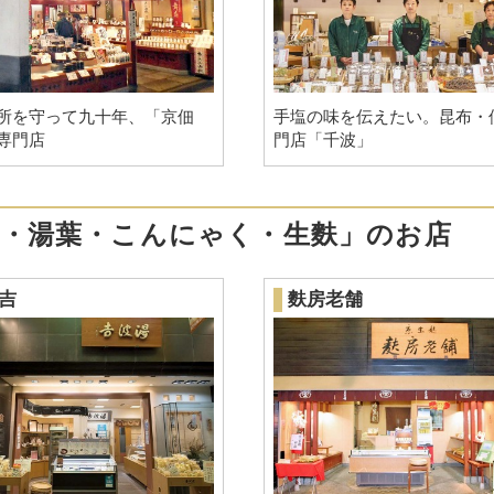
所を守って九十年、「京佃
手塩の味を伝えたい。昆布・
専門店
門店「千波」
腐・湯葉・こんにゃく・生麩」のお店
吉
麩房老舗