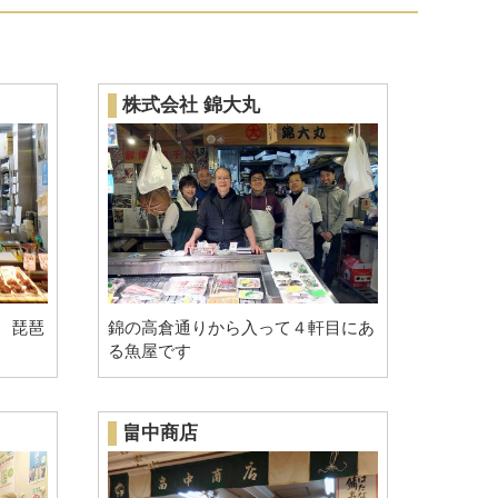
株式会社 錦大丸
、琵琶
錦の高倉通りから入って４軒目にあ
る魚屋です
畠中商店