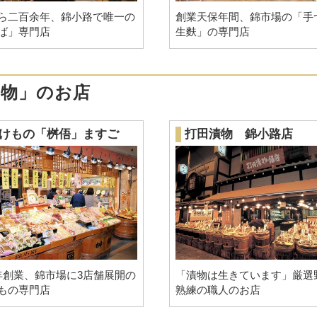
ら二百余年、錦小路で唯一の
創業天保年間、錦市場の「手
ば」専門店
生麩」の専門店
け物」のお店
けもの「桝俉」ますご
打田漬物 錦小路店
年創業、錦市場に3店舗展開の
「漬物は生きています」厳選
もの専門店
熟練の職人のお店