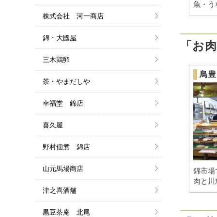
魚・う
株式会社 河一商店
錦・大國屋
「お
三木鶏卵
鳥豊
茶・やまだしや
幸福堂 錦店
喜久屋
野村佃煮 錦店
山元馬場商店
錦市場
肉と川
津之喜酒舗
黒豆茶庵 北尾