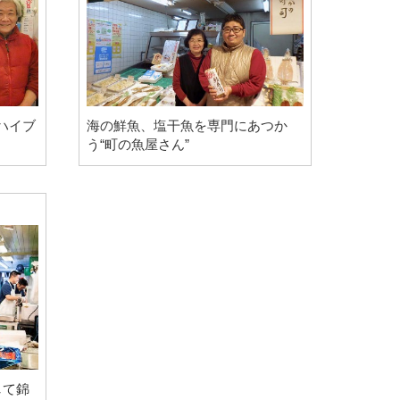
ハイブ
海の鮮魚、塩干魚を専門にあつか
う“町の魚屋さん”
して錦