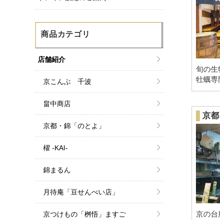
商品カテゴリ
店舗紹介
旬の生
牡蠣専
京こんぶ 千波
畠中商店
京都
京都・錦「のとよ」
櫂 -KAI-
錦まるん
月待庵「豆せんべい店」
京の台
京つけもの「桝悟」ますご