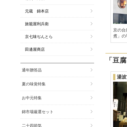
元蔵 錦本店
旅籠屋利兵衛
京の台
煮」の
京七味ぢんとら
田邊屋商店
「豆
通年贈答品
湯波
夏の味覚特集
お中元特集
錦市場厳選セット
二十四節気