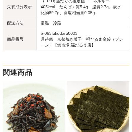
（100ｇ当たりの推定値）エネルギー
栄養成分表示
405kcal、たんぱく質5.4g、脂質2.7g、炭水
化物89.7g、食塩相当量0.05g
配送方法
常温・冷蔵
b-063fukudaru0003
商品番号
月待庵 京都焼き菓子 福だるま金袋（プレ
ーン）【錦市場,福だるま店】
関連商品