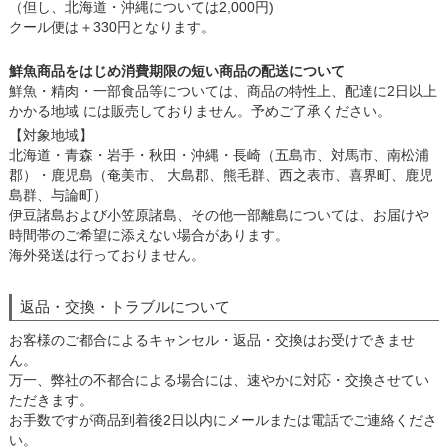
（但し、北海道・沖縄については2,000円)
クール便は＋330円となります。
鮮魚商品をはじめ消費期限の短い商品の配送について
鮮魚・精肉・一部食品等については、商品の特性上、配達に2日以上
かかる地域 には販売しておりません。予めご了承ください。
【対象地域】
北海道・青森・岩手・秋田・沖縄・長崎（五島市、対馬市、南松浦
郡）・鹿児島（奄美市、 大島郡、熊毛群、西之表市、喜界町、鹿児
島群、与論町）
伊豆諸島および小笠原諸島、その他一部離島については、お届けや
時間帯のご希望に添えない場合があります。
海外発送は行っておりません。
返品・交換・トラブルについて
お客様のご都合によるキャンセル・返品・交換はお受けできませ
ん。
万一、弊社の不都合による場合には、速やかに対応・交換させてい
ただきます。
お手数ですが商品到着後2日以内にメールまたは電話でご連絡くださ
い。