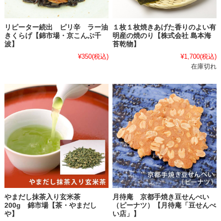
リピーター続出 ピリ辛 ラー油
１枚１枚焼きあげた香りのよい有
きくらげ【錦市場・京こんぶ千
明産の焼のり【株式会社 島本海
波】
苔乾物】
¥350
(税込)
¥1,700
(税込)
在庫切れ
やまだし抹茶入り玄米茶
月待庵 京都手焼き豆せんべい
200g 錦市場【茶・やまだし
（ピーナツ）【月待庵「豆せんべ
や】
い店」】