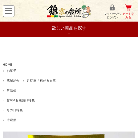
マイページへ
カートを
ログイン
みる
欲しい商品を探す
HOME
お菓子
店舗紹介
月待庵「福だるま店」
常温便
甘味&お茶請け特集
母の日特集
冷蔵便