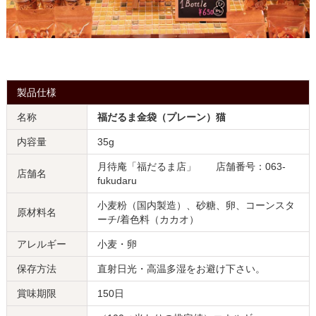
製品仕様
名称
福だるま金袋（プレーン）猫
内容量
35g
月待庵「福だるま店」 店舗番号：063-
店舗名
fukudaru
小麦粉（国内製造）、砂糖、卵、コーンスタ
原材料名
ーチ/着色料（カカオ）
アレルギー
小麦・卵
保存方法
直射日光・高温多湿をお避け下さい。
賞味期限
150日