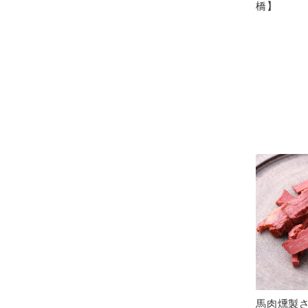
橋】
馬肉燻製さ