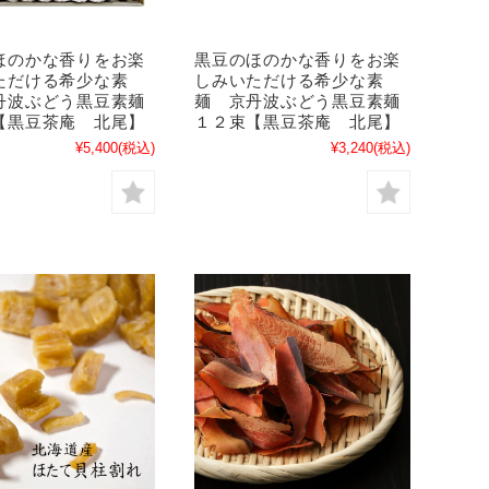
ほのかな香りをお楽
黒豆のほのかな香りをお楽
ただける希少な素
しみいただける希少な素
丹波ぶどう黒豆素麺
麺 京丹波ぶどう黒豆素麺
【黒豆茶庵 北尾】
１２束【黒豆茶庵 北尾】
¥5,400
(税込)
¥3,240
(税込)