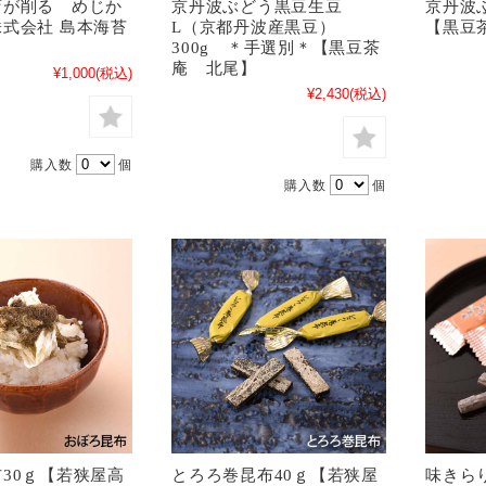
店が削る めじか
京丹波ぶどう黒豆生豆
京丹波
式会社 島本海苔
L（京都丹波産黒豆）
【黒豆
300g ＊手選別＊【黒豆茶
庵 北尾】
¥1,000
(税込)
¥2,430
(税込)
購入数
個
購入数
個
30ｇ【若狭屋高
とろろ巻昆布40ｇ【若狭屋
味きら