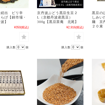
ー続出 ピリ辛
京丹波ぶどう黒豆生豆２
黒豆の
くらげ【錦市場・
L（京都丹波産黒豆）
しみい
千波】
300g【黒豆茶庵 北尾】
麺 京
２０束
¥350
(税込)
¥2,916
(税込)
購入数
個
購入数
個