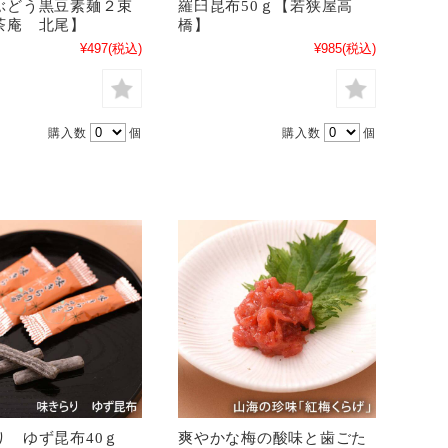
ぶどう黒豆素麺２束
羅臼昆布50ｇ【若狭屋高
茶庵 北尾】
橋】
¥497
(税込)
¥985
(税込)
購入数
個
購入数
個
り ゆず昆布40ｇ
爽やかな梅の酸味と歯ごた