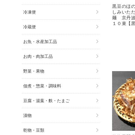
黒豆のほ
しみいた
冷凍便
麺 京丹
１０束【
冷蔵便
お魚・水産加工品
お肉・肉加工品
野菜・果物
佃煮・惣菜・調味料
豆腐・湯葉・麩・たまご
漬物
乾物・豆類