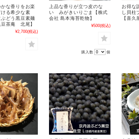
のかな香りをお楽
上品な香りが立つ皮のな
お得な
だける希少な素
い みがきいりごま【株式
し貝柱
波ぶどう黒豆素麺
会社 島本海苔乾物】
【喜久
黒豆茶庵 北尾】
¥500
(税込)
¥2,700
(税込)
購入数
個