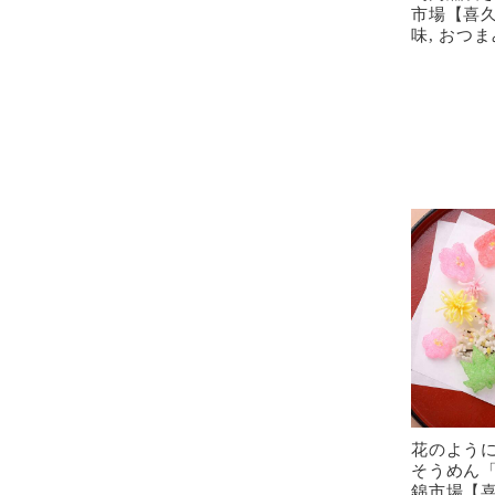
市場【喜久
味, おつま
花のよう
そうめん「
錦市場【