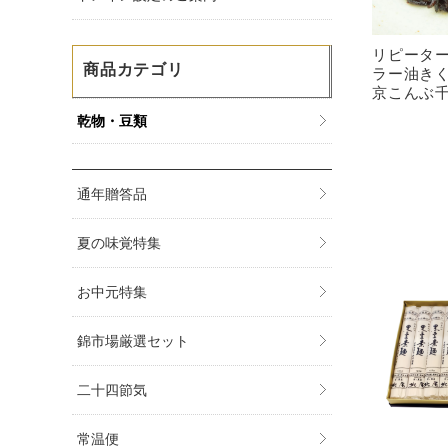
リピータ
商品カテゴリ
ラー油き
京こんぶ
乾物・豆類
通年贈答品
夏の味覚特集
お中元特集
錦市場厳選セット
二十四節気
常温便