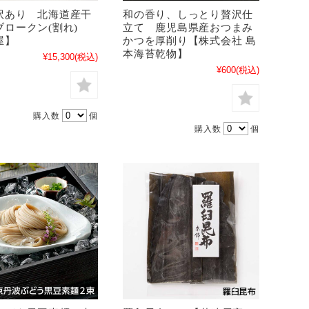
訳あり 北海道産干
和の香り、しっとり贅沢仕
ブロークン(割れ)
立て 鹿児島県産おつまみ
屋】
かつを厚削り【株式会社 島
本海苔乾物】
¥15,300
(税込)
¥600
(税込)
購入数
個
購入数
個