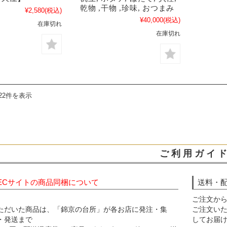
乾物 ,干物 ,珍味, おつまみ
¥2,580
(税込)
¥40,000
(税込)
在庫切れ
在庫切れ
22件を表示
ご 利 用 ガ イ ド
ECサイトの商品同梱について
送料・
ご注文から
ただいた商品は、「錦京の台所」が各お店に発注・集
ご注文いた
・発送まで
してお届