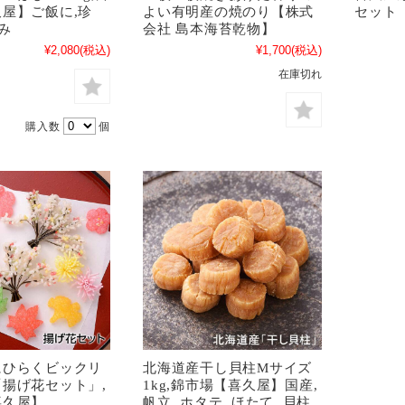
屋】ご飯に,珍
よい有明産の焼のり【株式
セット
み
会社 島本海苔乾物】
¥2,080
(税込)
¥1,700
(税込)
在庫切れ
購入数
個
にひらくビックリ
北海道産干し貝柱Mサイズ
揚げ花セット」,
1kg,錦市場【喜久屋】国産,
喜久屋】
帆立, ホタテ, ほたて, 貝柱,