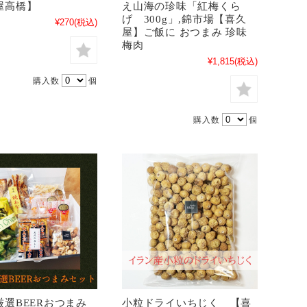
屋高橋】
え山海の珍味「紅梅くら
げ 300g」,錦市場【喜久
¥270
(税込)
屋】ご飯に おつまみ 珍味
梅肉
¥1,815
(税込)
購入数
個
購入数
個
厳選BEERおつまみ
小粒ドライいちじく 【喜