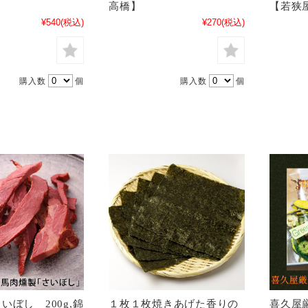
高橋】
【若狭
¥540
(税込)
¥270
(税込)
購入数
個
購入数
個
いぼし 200g,錦
１枚１枚焼きあげた香りの
喜久屋