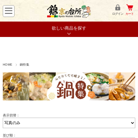
ログイン
カート
欲しい商品を探す
HOME
鍋特集
表示切替：
並び順：