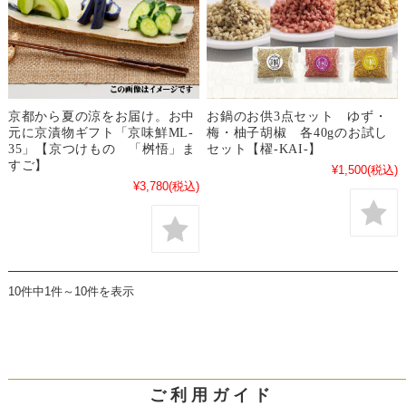
京都から夏の涼をお届け。お中
お鍋のお供3点セット ゆず・
元に京漬物ギフト「京味鮮ML-
梅・柚子胡椒 各40gのお試し
35」【京つけもの 「桝悟」ま
セット【櫂-KAI-】
すご】
¥1,500
(税込)
¥3,780
(税込)
10件中1件～10件を表示
ご 利 用 ガ イ ド