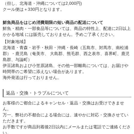
（但し、北海道・沖縄については2,000円)
クール便は＋330円となります。
鮮魚商品をはじめ消費期限の短い商品の配送について
鮮魚・精肉・一部食品等については、商品の特性上、配達に2日以上
かかる地域 には販売しておりません。予めご了承ください。
【対象地域】
北海道・青森・岩手・秋田・沖縄・長崎（五島市、対馬市、南松浦
郡）・鹿児島（奄美市、 大島郡、熊毛群、西之表市、喜界町、鹿児
島群、与論町）
伊豆諸島および小笠原諸島、その他一部離島については、お届けや
時間帯のご希望に添えない場合があります。
海外発送は行っておりません。
返品・交換・トラブルについて
お客様のご都合によるキャンセル・返品・交換はお受けできませ
ん。
万一、弊社の不都合による場合には、速やかに対応・交換させてい
ただきます。
お手数ですが商品到着後2日以内にメールまたは電話でご連絡くださ
い。