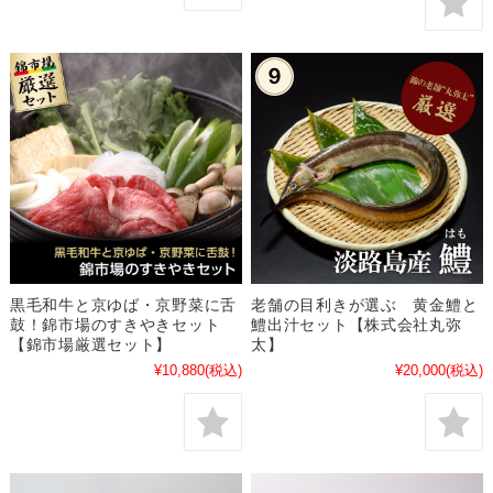
黒毛和牛と京ゆば・京野菜に舌
老舗の目利きが選ぶ 黄金鱧と
鼓！錦市場のすきやきセット
鱧出汁セット【株式会社丸弥
【錦市場厳選セット】
太】
¥10,880
(税込)
¥20,000
(税込)