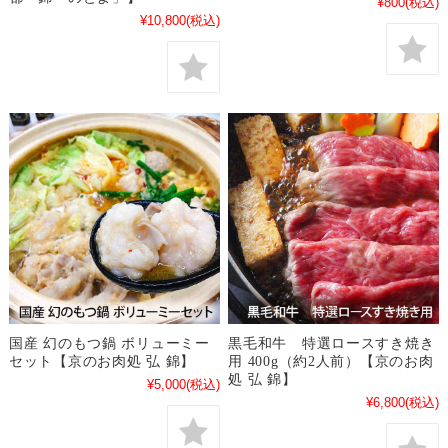
¥800
(税込)
¥10,800
(税込)
国産 幻のもつ鍋 ボリューミー
黒毛和牛 特選ロースすき焼き
セット【京のお肉処 弘 錦】
用 400g（約2人前）【京のお肉
処 弘 錦】
¥5,000
(税込)
¥6,800
(税込)