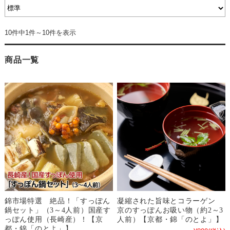
10件中1件～10件を表示
商品一覧
錦市場特選 絶品！「すっぽん
凝縮された旨味とコラーゲン
鍋セット」（3～4人前）国産す
京のすっぽんお吸い物（約2～3
っぽん使用（長崎産）！【京
人前）【京都・錦「のとよ」】
都・錦「のとよ」】