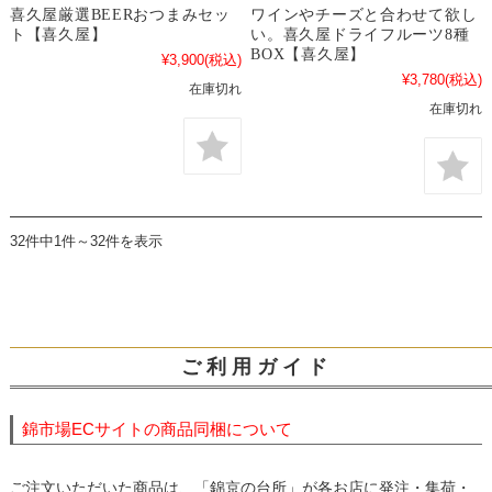
喜久屋厳選BEERおつまみセッ
ワインやチーズと合わせて欲し
ト【喜久屋】
い。喜久屋ドライフルーツ8種
BOX【喜久屋】
¥3,900
(税込)
¥3,780
(税込)
在庫切れ
在庫切れ
32件中1件～32件を表示
ご 利 用 ガ イ ド
錦市場ECサイトの商品同梱について
ご注文いただいた商品は、「錦京の台所」が各お店に発注・集荷・