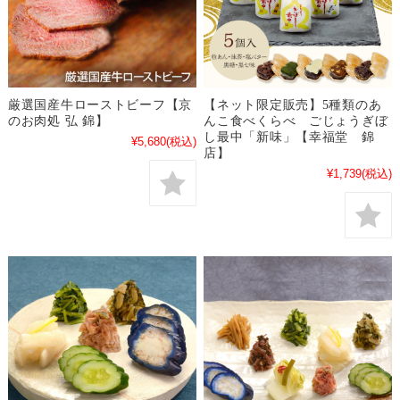
厳選国産牛ローストビーフ【京
【ネット限定販売】5種類のあ
のお肉処 弘 錦】
んこ食べくらべ ごじょうぎぼ
し最中「新味」【幸福堂 錦
¥5,680
(税込)
店】
¥1,739
(税込)