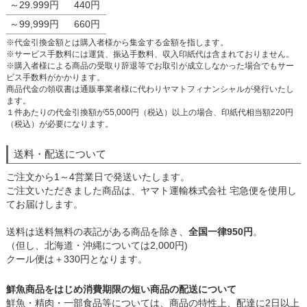
～29.999円
440円
～99,999円
660円
※代金引換金額とは購入者様から集金する金額を指します。
※サービス手数料には運賃、振込手数料、収入印紙代は含まれておりません。
※購入者様による商品の受取り辞退等でお取引が成立しなかった場合でもサー
ビス手数料がかかります。
商品代金の領収書は通販事業者様に代わりヤマトフィナンシャルが発行いたし
ます。
１件あたりの代金引換額が55,000円（税込）以上の場合、印紙代相当額220円
（税込）が必要になります。
送料・配送について
ご注文から1～4営業日で発送いたします。
ご注文いただきました商品は、ヤマト運輸株式会社 宅急便を使用し
てお届けします。
送料は送料無料の表記がある商品を除き、
全国一律950円
。
（但し、北海道・沖縄については2,000円)
クール便は＋330円となります。
鮮魚商品をはじめ消費期限の短い商品の配送について
鮮魚・精肉・一部食品等については、商品の特性上、配達に2日以上