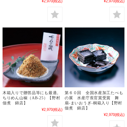
¥2,970
(税込)
¥2,970
(税込)
木箱入りで贈答品等にも最適。
第６０回 全国水産加工たべも
ちりめん山椒（AB-25）【野村
の展 水産庁長官賞受賞 舞
佃煮 錦店】
扇-まいおうぎ-桐箱入り【野村
佃煮 錦店】
¥2,970
(税込)
¥2,970
(税込)