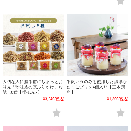
大切な人に贈る前にちょっとお
平飼い卵のみを使用した濃厚な
味見「珍味処の京ふりかけ」お
たまごプリン4個入り【三木鶏
試し8種【櫂-KAI-】
卵】
¥3,240
(税込)
¥1,800
(税込)