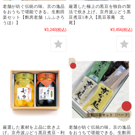
老舗が紡ぐ伝統の味。京の逸品
厳選した極上の黒豆を独自の製
をおうちで堪能できる。生麩田
法で炊き上げ。京丹波ぶどう黒
楽セット【麩房老舗（ふふさろ
豆煮豆1本入【黒豆茶庵 北
うほ）】
尾】
¥3,240
(税込)
¥3,456
(税込)
厳選した素材を上品に炊き上
老舗が紡ぐ伝統の味。京の逸品
げ。京丹波ぶどう黒豆煮豆・利
をおうちで堪能できる。生麩田