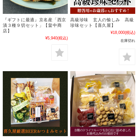
『ギフトに最適』京名産「西京
高級珍味 玄人の愉しみ 高級
漬３種９切セット」【畠中商
珍味セット【喜久屋】
店】
¥18,000
(税込)
¥5,940
(税込)
在庫切れ