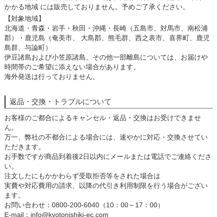
かかる地域 には販売しておりません。予めご了承ください。
【対象地域】
北海道・青森・岩手・秋田・沖縄・長崎（五島市、対馬市、南松浦
郡）・鹿児島（奄美市、 大島郡、熊毛群、西之表市、喜界町、鹿児
島群、与論町）
伊豆諸島および小笠原諸島、その他一部離島については、お届けや
時間帯のご希望に添えない場合があります。
海外発送は行っておりません。
返品・交換・トラブルについて
お客様のご都合によるキャンセル・返品・交換はお受けできませ
ん。
万一、弊社の不都合による場合には、速やかに対応・交換させてい
ただきます。
お手数ですが商品到着後2日以内にメールまたは電話でご連絡くださ
い。
注文したにもかかわらず受取拒否等をされた場合は
実費や対応費用の請求、以降の代引き利用制限を行う場合がござい
ます。
お問い合わせ：0800-200-6040（10：00～17：00）
E-mail：info@kyotonishiki-ec.com