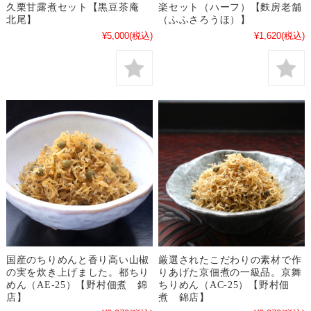
久栗甘露煮セット【黒豆茶庵
楽セット（ハーフ）【麩房老舗
北尾】
（ふふさろうほ）】
¥5,000
(税込)
¥1,620
(税込)
国産のちりめんと香り高い山椒
厳選されたこだわりの素材で作
の実を炊き上げました。都ちり
りあげた京佃煮の一級品。京舞
めん（AE-25）【野村佃煮 錦
ちりめん（AC-25）【野村佃
店】
煮 錦店】