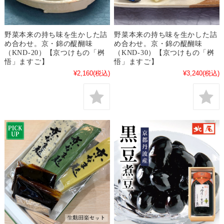
野菜本来の持ち味を生かした詰
野菜本来の持ち味を生かした詰
め合わせ。京・錦の醍醐味
め合わせ。京・錦の醍醐味
（KND-20）【京つけもの「桝
（KND-30）【京つけもの「桝
悟」ますご】
悟」ますご】
¥2,160
(税込)
¥3,240
(税込)