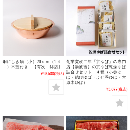
銅にしき鍋（小）20ｃｍ（1.4
創業寛政二年「京ゆば」の専門
Ｌ）木蓋付き 【有次 錦店】
店【湯波吉】の京ゆば乾燥ゆば
詰合せセット ４種（小巻ゆ
¥49,500
(税込)
ば・結びゆば・よせ巻ゆば・大
原木ゆば）
¥3,877
(税込)