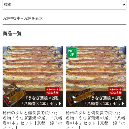
32件中1件～32件を表示
商品一覧
秘伝のタレと備長炭で焼いた
秘伝のタレと備長炭で焼いた
名物「うなぎ蒲焼×2尾」「八幡
名物「うなぎ蒲焼×1尾」「八幡
巻×1本」セット【京都・錦「の
巻×1本」セット【京都・錦「の
とよ」】
とよ」】