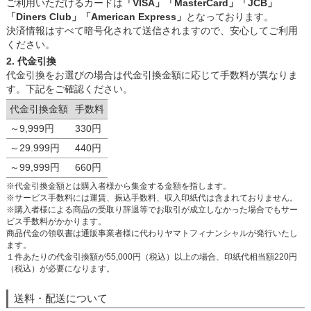
ご利用いただけるカードは
「VISA」「MasterCard」「JCB」
「Diners Club」「American Express」
となっております。
決済情報はすべて暗号化されて送信されますので、安心してご利用
ください。
2. 代金引換
代金引換をお選びの場合は代金引換金額に応じて手数料が異なりま
す。下記をご確認ください。
代金引換金額
手数料
～9,999円
330円
～29.999円
440円
～99,999円
660円
※代金引換金額とは購入者様から集金する金額を指します。
※サービス手数料には運賃、振込手数料、収入印紙代は含まれておりません。
※購入者様による商品の受取り辞退等でお取引が成立しなかった場合でもサー
ビス手数料がかかります。
商品代金の領収書は通販事業者様に代わりヤマトフィナンシャルが発行いたし
ます。
１件あたりの代金引換額が55,000円（税込）以上の場合、印紙代相当額220円
（税込）が必要になります。
送料・配送について