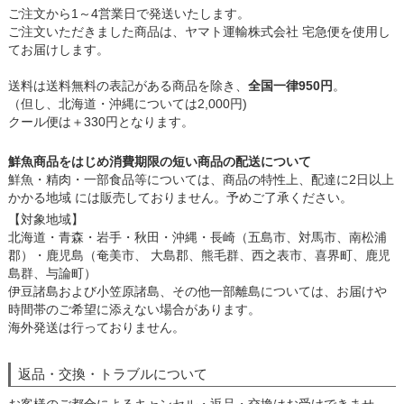
ご注文から1～4営業日で発送いたします。
ご注文いただきました商品は、ヤマト運輸株式会社 宅急便を使用し
てお届けします。
送料は送料無料の表記がある商品を除き、
全国一律950円
。
（但し、北海道・沖縄については2,000円)
クール便は＋330円となります。
鮮魚商品をはじめ消費期限の短い商品の配送について
鮮魚・精肉・一部食品等については、商品の特性上、配達に2日以上
かかる地域 には販売しておりません。予めご了承ください。
【対象地域】
北海道・青森・岩手・秋田・沖縄・長崎（五島市、対馬市、南松浦
郡）・鹿児島（奄美市、 大島郡、熊毛群、西之表市、喜界町、鹿児
島群、与論町）
伊豆諸島および小笠原諸島、その他一部離島については、お届けや
時間帯のご希望に添えない場合があります。
海外発送は行っておりません。
返品・交換・トラブルについて