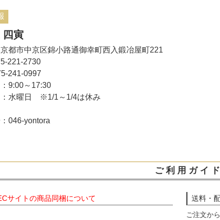
報
 四寅
京都市中京区錦小路通御幸町西入鍛冶屋町221
5-221-2730
5-241-0997
9:00～17:30
：水曜日 ※1/1～1/4は休み
46-yontora
ご 利 用 ガ イ ド
ECサイトの商品同梱について
送料・
ご注文から