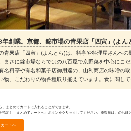
43年創業。京都、錦市場の青果店「四寅」(よん
の青果店「四寅」(よんとら)は、料亭や料理屋さんへ
、まさに錦市場ならではの八百屋で京野菜を中心にこだ
有名料亭や有名和菓子店御用達の、山利商店の味噌の取
い物、こだわりの物各種取り揃えています。食に関して
ら、まとめてカートに入れることができます。
を指定し「まとめてカートへ」ボタンをクリックしてください。※数量は、のちほ