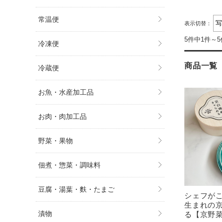
常温便
表示切替：
5件中1件～
冷凍便
商品一覧
冷蔵便
お魚・水産加工品
お肉・肉加工品
野菜・果物
佃煮・惣菜・調味料
豆腐・湯葉・麩・たまご
シェフが
生まれの
漬物
る【京野菜