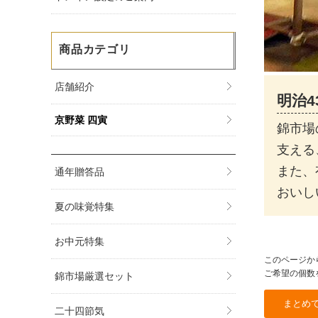
商品カテゴリ
店舗紹介
明治
京野菜 四寅
錦市場
支える
また、
通年贈答品
おいし
夏の味覚特集
お中元特集
このページか
ご希望の個数
錦市場厳選セット
二十四節気