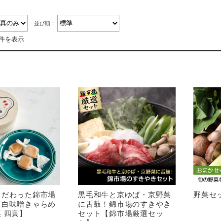
並び順：
5件を表示
こだわった錦市場
黒毛和牛と京ゆば・京野菜
野菜セ
京白味噌きゃらめ
に舌鼓！錦市場のすきやき
 四寅】
セット【錦市場厳選セッ