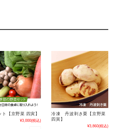
ット【京野菜 四寅】
冷凍 丹波剥き栗【京野菜
四寅】
¥3,000
(税込)
¥3,860
(税込)