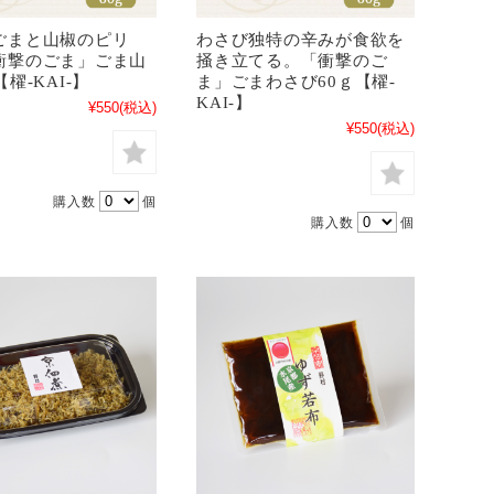
ごまと山椒のピリ
わさび独特の辛みが食欲を
衝撃のごま」ごま山
掻き立てる。「衝撃のご
【櫂-KAI-】
ま」ごまわさび60ｇ【櫂-
KAI-】
¥550
(税込)
¥550
(税込)
購入数
個
購入数
個