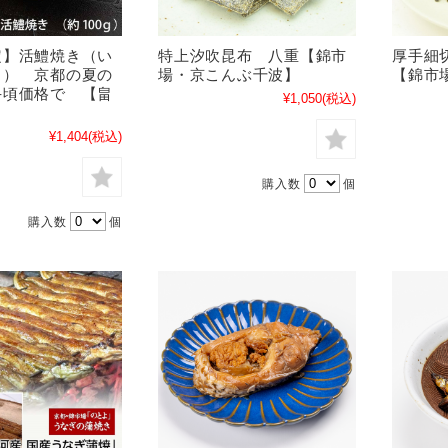
定】活鱧焼き（い
特上汐吹昆布 八重【錦市
厚手細
き） 京都の夏の
場・京こんぶ千波】
【錦市
手頃価格で 【畠
¥1,050
(税込)
¥1,404
(税込)
購入数
個
購入数
個