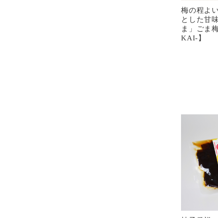
梅の程よ
とした甘
ま」ごま梅
KAI-】