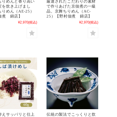
ちりめんと香り高い
厳選されたこだわりの素材
実を炊き上げまし
で作りあげた京佃煮の一級
りめん（AE-25）
品。京舞ちりめん（AC-
佃煮 錦店】
25）【野村佃煮 錦店】
¥2,970
(税込)
¥2,970
(税込)
抑えサッパリと仕上
伝統の製法でこっくりと炊