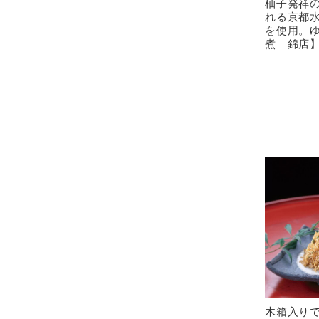
柚子発祥
れる京都
を使用。
煮 錦店
木箱入り