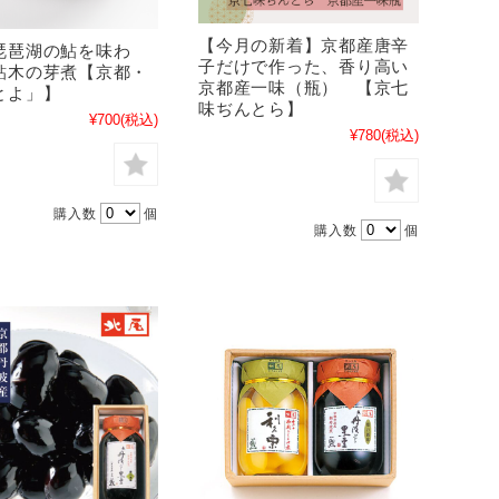
【今月の新着】京都産唐辛
琵琶湖の鮎を味わ
子だけで作った、香り高い
鮎木の芽煮【京都・
京都産一味（瓶） 【京七
とよ」】
味ぢんとら】
¥700
(税込)
¥780
(税込)
購入数
個
購入数
個