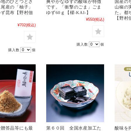
の地のひとつとさ
爽やかなゆずの酸味が特徴
国産の
水尾産の「柚子」
です。「衝撃のごま」ごま
山椒の
ゆず昆布【野村佃
ゆず60ｇ【櫂-KAI-】
た。都ち
】
【野村
¥550
(税込)
¥702
(税込)
購入数
個
購入数
個
で贈答品等にも最
第６０回 全国水産加工た
酸味を