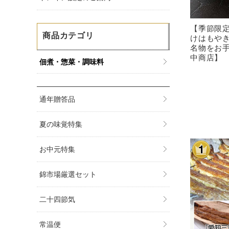
【季節限
商品カテゴリ
けはもや
名物をお
中商店】
佃煮・惣菜・調味料
通年贈答品
夏の味覚特集
お中元特集
錦市場厳選セット
二十四節気
常温便