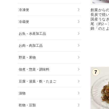
創業から
冷凍便
長炭で焼
国産うなぎ
冷蔵便
尾（約2～
錦「のと
お魚・水産加工品
お肉・肉加工品
野菜・果物
佃煮・惣菜・調味料
豆腐・湯葉・麩・たまご
漬物
乾物・豆類