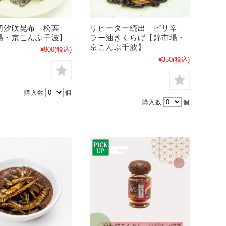
切汐吹昆布 松葉
リピーター続出 ピリ辛
場・京こんぶ千波】
ラー油きくらげ【錦市場・
京こんぶ千波】
¥900
(税込)
¥350
(税込)
購入数
個
購入数
個