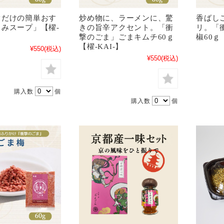
ぐだけの簡単おす
炒め物に、ラーメンに、驚
香ばし
みスープ」【櫂-
きの旨辛アクセント。「衝
リ。「
撃のごま」ごまキムチ60ｇ
椒60ｇ
【櫂-KAI-】
¥550
(税込)
¥550
(税込)
購入数
個
購入数
個