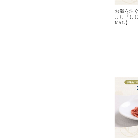
お湯を注
まし「しじ
KAI-】