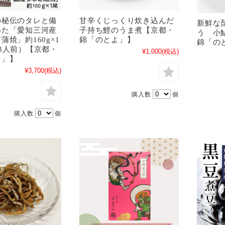
の秘伝のタレと備
甘辛くじっくり炊き込んだ
新鮮な
いた「愛知三河産
子持ち鯉のうま煮【京都・
う 小
蒲焼」約160g×1
錦「のとよ」】
錦「の
3人前）【京都・
¥1,000
(税込)
よ」】
¥3,700
(税込)
購入数
個
購入数
個