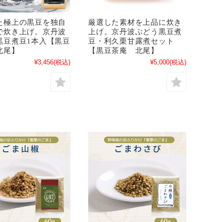
た極上の黒豆を独自
厳選した素材を上品に炊き
で炊き上げ。京丹波
上げ。京丹波ぶどう黒豆煮
黒豆煮豆1本入【黒豆
豆・利久栗甘露煮セット
北尾】
【黒豆茶庵 北尾】
¥3,456
(税込)
¥5,000
(税込)