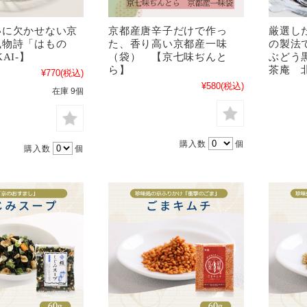
いに欠かせない京
京都産唐辛子だけで作っ
厳選し
風物詩「はもの
た、香り高い京都産一味
の製法
AI-】
（袋） 【京七味ぢんと
ぶどう
ら】
茶庵 
¥770
(税込)
¥580
(税込)
在庫 9個
購入数
個
購入数
個