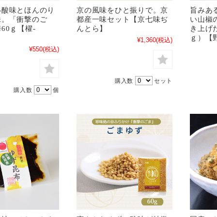
い酸味とほんのり
京の風味をひと振りで。京
旨みあ
味。「衝撃のご
都産一味セット【京七味ぢ
い山椒
60ｇ【櫂-
んとら】
き上げ
ｇ）【
¥1,360
(税込)
¥550
(税込)
購入数
セット
購入数
個