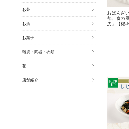
お茶
おばんざ
都、食の
皮」【櫂-K
お酒
お菓子
雑貨・陶器・衣類
花
店舗紹介