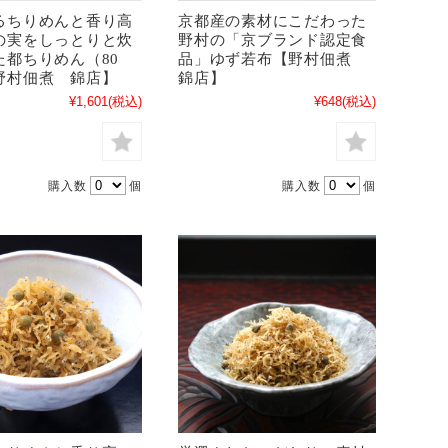
るちりめんと香り高
京都産の素材にこだわった
の実をしっとりと炊
野村の「京ブランド認定食
た都ちりめん（80
品」ゆず若布【野村佃煮
野村佃煮 錦店】
錦店】
¥1,601
(税込)
¥648
(税込)
購入数
個
購入数
個