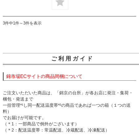
3件中1件～3件を表示
ご 利 用 ガ イ ド
錦市場ECサイトの商品同梱について
ご注文いただいた商品は、「錦京の台所」が各お店に発注・集荷・
梱包・発送まで
一括管理*¹し同一配送温度帯*²の商品であれば一つの箱（１つの送
料）
でお届けが可能です。
（＊1：一部商品で例外がございます）
（＊2：配送温度帯：常温配送、冷蔵配送、冷凍配送）