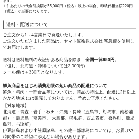
ます。
１件あたりの代金引換額が55,000円（税込）以上の場合、印紙代相当額220円
（税込）が必要になります。
送料・配送について
ご注文から1～4営業日で発送いたします。
ご注文いただきました商品は、ヤマト運輸株式会社 宅急便を使用し
てお届けします。
送料は送料無料の表記がある商品を除き、
全国一律950円
。
（但し、北海道・沖縄については2,000円)
クール便は＋330円となります。
鮮魚商品をはじめ消費期限の短い商品の配送について
鮮魚・精肉・一部食品等については、商品の特性上、配達に2日以上
かかる地域 には販売しておりません。予めご了承ください。
【対象地域】
北海道・青森・岩手・秋田・沖縄・長崎（五島市、対馬市、南松浦
郡）・鹿児島（奄美市、 大島郡、熊毛群、西之表市、喜界町、鹿児
島群、与論町）
伊豆諸島および小笠原諸島、その他一部離島については、お届けや
時間帯のご希望に添えない場合があります。