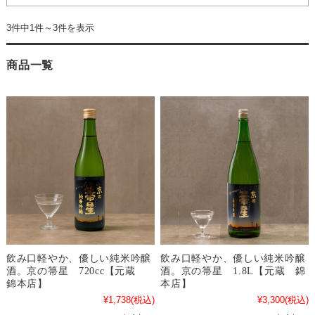
3件中1件～3件を表示
商品一覧
飲み口軽やか、優しい純米吟醸
飲み口軽やか、優しい純米吟醸
酒。京の箒星 720cc【元蔵
酒。京の箒星 1.8L【元蔵 錦
錦本店】
本店】
¥1,738
(税込)
¥3,300
(税込)