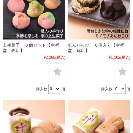
上生菓子 ６個セット【幸福
あんわらび ６個入り【幸福
堂 錦店】
堂 錦店】
¥2,268
(税込)
¥1,102
(税込)
購入数
個
購入数
個