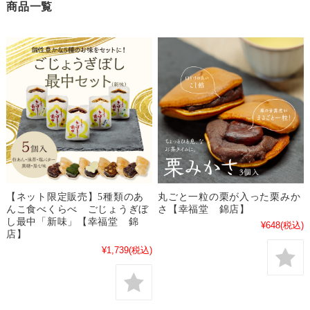
商品一覧
【ネット限定販売】5種類のあ
丸ごと一粒の栗が入った栗みか
んこ食べくらべ ごじょうぎぼ
さ【幸福堂 錦店】
し最中「新味」【幸福堂 錦
¥648
(税込)
店】
¥1,739
(税込)