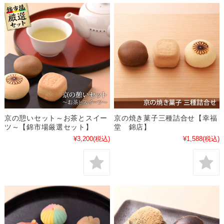
京の憩いセット～お茶とスイー
京の焼き菓子三種詰合せ【幸福
ツ～【錦市場厳選セット】
堂 錦店】
¥3,200
(税込)
¥1,588
(税込)