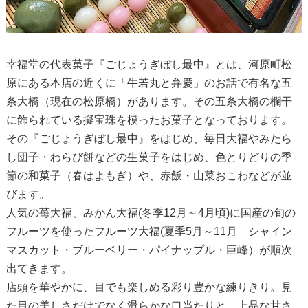
幸福堂の代表菓子『ごじょうぎぼし最中』とは、河原町松
原にある本店の近くに「牛若丸と弁慶」のお話で有名な五
条大橋（現在の松原橋）があります。その五条大橋の欄干
に飾られている擬宝珠を模ったお菓子となっております。
その『ごじょうぎぼし最中』をはじめ、毎日大福やみたら
し団子・わらび餅などの生菓子をはじめ、色とりどりの季
節の和菓子（春はよもぎ）や、赤飯・山菜おこわなどが並
びます。
人気の苺大福、みかん大福(冬季12月～4月頃)に国産の旬の
フルーツを使ったフルーツ大福(夏季5月～11月 シャイン
マスカット・ブルーベリー・パイナップル・巨峰）が順次
出てきます。
店頭を華やかに、目でも楽しめる彩り豊かな練りきり。見
た目の美しさだけでなく滑らかな口当たりと、上品な甘さ