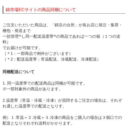
錦市場ECサイトの商品同梱について
ご注文いただいた商品は、「錦京の台所」が各お店に発注・集荷・
梱包・発送まで
一括管理*¹し同一配送温度帯*²の商品であれば一つの箱（１つの送
料）
でお届けが可能です。
（＊1：一部商品で例外がございます）
（＊2：配送温度帯：常温配送、冷蔵配送、冷凍配送）
同梱配送について
1. 同一温度帯での配送商品は同梱が可能です。
※一部対象外の商品があります。
2.温度帯（常温・冷蔵・冷凍）が混同するご注文の場合は、それぞ
れ適した温度帯での配送となりす。
例）１.常温＋２.冷蔵＋３.冷凍の商品をご購入の場合は３個口での
配送となりそれぞれ送料がかかります。