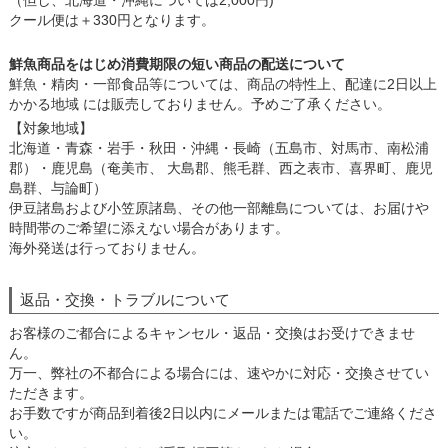
（但し、北海道・沖縄については2,000円)
クール便は＋330円となります。
鮮魚商品をはじめ消費期限の短い商品の配送について
鮮魚・精肉・一部食品等については、商品の特性上、配達に2日以上
かかる地域 には販売しておりません。予めご了承ください。
【対象地域】
北海道・青森・岩手・秋田・沖縄・長崎（五島市、対馬市、南松浦
郡）・鹿児島（奄美市、 大島郡、熊毛群、西之表市、喜界町、鹿児
島群、与論町）
伊豆諸島および小笠原諸島、その他一部離島については、お届けや
時間帯のご希望に添えない場合があります。
海外発送は行っておりません。
返品・交換・トラブルについて
お客様のご都合によるキャンセル・返品・交換はお受けできませ
ん。
万一、弊社の不都合による場合には、速やかに対応・交換させてい
ただきます。
お手数ですが商品到着後2日以内にメールまたは電話でご連絡くださ
い。