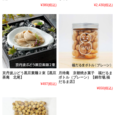
¥380
(税込)
¥2,430
(税込)
京丹波ぶどう黒豆素麺２束【黒豆
月待庵 京都焼き菓子 福だるま
茶庵 北尾】
ボトル（プレーン）【錦市場,福
だるま店】
¥497
(税込)
¥650
(税込)