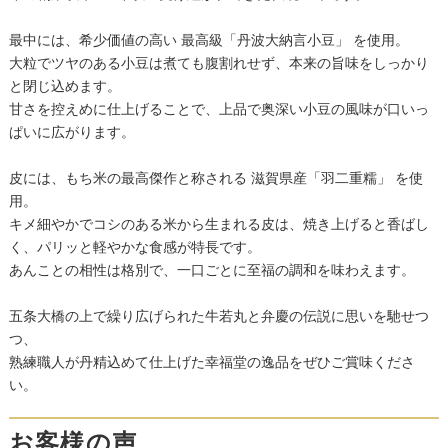
最中には、希少価値の高い 最高級「丹波大納言小豆」 を使用。
大粒でツヤのある小豆は煮ても腹割れせず、本来の旨味をしっかり
と閉じ込めます。
甘さを控えめに仕上げることで、上品で奥深い小豆の風味が口いっ
ぱいに広がります。
皮には、もち米の最高傑作と称される 滋賀県産「羽二重糯」 を使
用。
キメ細やかでコシのある米から生まれる皮は、焼き上げると香ばし
く、パリッと軽やかな食感が特長です。
あんことの相性は格別で、一口ごとに至福の調和を味わえます。
五条大橋の上で繰り広げられた牛若丸と弁慶の伝説に思いを馳せつ
つ、
熟練職人が丹精込めて仕上げた幸福堂の逸品をぜひご賞味くださ
い。
お客様の声