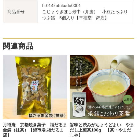
b-014kofukudo0001
商品番号
ごじょうぎぼし最中（弁慶） 小豆たっぷり
つぶ餡 5個入り【幸福堂 錦店】
関連商品
月待庵 京都焼き菓子 福だるま
旨味と渋みがちょうどよい やま
金袋（抹茶）【錦市場,福だるま
だし上煎茶100g 【茶・やまだ
店】
しや】