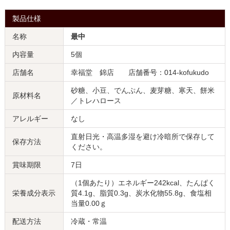
製品仕様
名称
最中
内容量
5個
店舗名
幸福堂 錦店 店舗番号：014-kofukudo
砂糖、小豆、でんぷん、麦芽糖、寒天、餅米
原材料名
／トレハロース
アレルギー
なし
直射日光・高温多湿を避け冷暗所で保存して
保存方法
ください。
賞味期限
7日
（1個あたり）エネルギー242kcal、たんぱく
栄養成分表示
質4.1g、脂質0.3g、炭水化物55.8g、食塩相
当量0.00ｇ
配送方法
冷蔵・常温