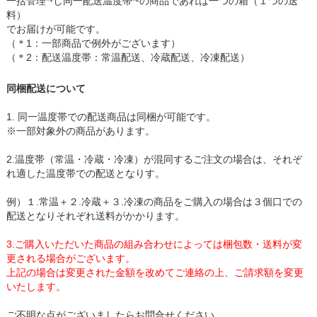
一括管理*¹し同一配送温度帯*²の商品であれば一つの箱（１つの送
料）
でお届けが可能です。
（＊1：一部商品で例外がございます）
（＊2：配送温度帯：常温配送、冷蔵配送、冷凍配送）
同梱配送について
1. 同一温度帯での配送商品は同梱が可能です。
※一部対象外の商品があります。
2.温度帯（常温・冷蔵・冷凍）が混同するご注文の場合は、それぞ
れ適した温度帯での配送となりす。
例）１.常温＋２.冷蔵＋３.冷凍の商品をご購入の場合は３個口での
配送となりそれぞれ送料がかかります。
3.ご購入いただいた商品の組み合わせによっては梱包数・送料が変
更される場合がございます。
上記の場合は変更された金額を改めてご連絡の上、ご請求額を変更
いたします。
ご不明な点がございましたらお問合せください。