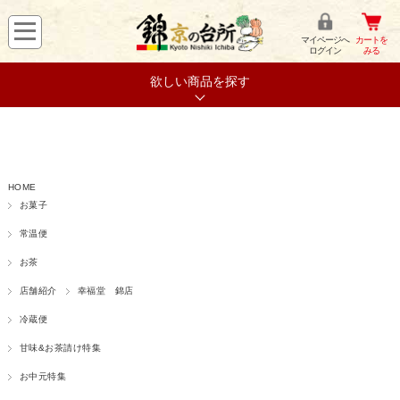
マイページへ
カートを
ログイン
みる
欲しい商品を探す
HOME
お菓子
常温便
お茶
店舗紹介
幸福堂 錦店
冷蔵便
甘味&お茶請け特集
お中元特集