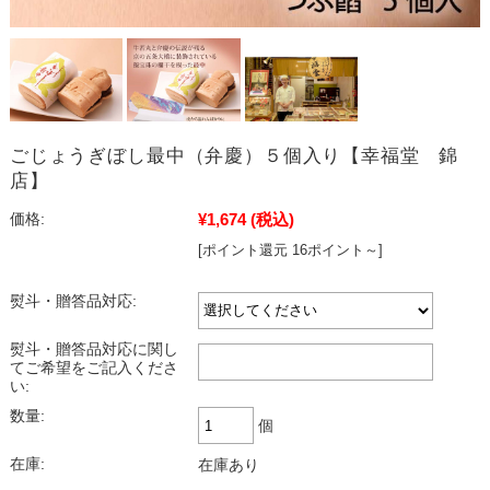
ごじょうぎぼし最中（弁慶）５個入り【幸福堂 錦
店】
¥1,674
(税込)
価格:
[ポイント還元 16ポイント～]
熨斗・贈答品対応:
熨斗・贈答品対応に関し
てご希望をご記入くださ
い:
数量:
個
在庫:
在庫あり