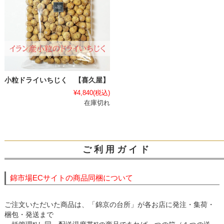
小粒ドライいちじく 【喜久屋】
¥4,840
(税込)
在庫切れ
ご 利 用 ガ イ ド
錦市場ECサイトの商品同梱について
ご注文いただいた商品は、「錦京の台所」が各お店に発注・集荷・
梱包・発送まで