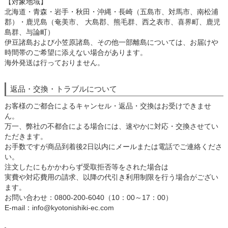
【対象地域】
北海道・青森・岩手・秋田・沖縄・長崎（五島市、対馬市、南松浦
郡）・鹿児島（奄美市、 大島郡、熊毛群、西之表市、喜界町、鹿児
島群、与論町）
伊豆諸島および小笠原諸島、その他一部離島については、お届けや
時間帯のご希望に添えない場合があります。
海外発送は行っておりません。
返品・交換・トラブルについて
お客様のご都合によるキャンセル・返品・交換はお受けできませ
ん。
万一、弊社の不都合による場合には、速やかに対応・交換させてい
ただきます。
お手数ですが商品到着後2日以内にメールまたは電話でご連絡くださ
い。
注文したにもかかわらず受取拒否等をされた場合は
実費や対応費用の請求、以降の代引き利用制限を行う場合がござい
ます。
お問い合わせ：0800-200-6040（10：00～17：00）
E-mail：info@kyotonishiki-ec.com