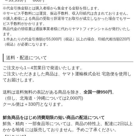
～99,999円
660円
※代金引換金額とは購入者様から集金する金額を指します。
※サービス手数料には運賃、振込手数料、収入印紙代は含まれておりません。
※購入者様による商品の受取り辞退等でお取引が成立しなかった場合でもサー
ビス手数料がかかります。
商品代金の領収書は通販事業者様に代わりヤマトフィナンシャルが発行いたし
ます。
１件あたりの代金引換額が55,000円（税込）以上の場合、印紙代相当額220円
（税込）が必要になります。
送料・配送について
ご注文から1～4営業日で発送いたします。
ご注文いただきました商品は、ヤマト運輸株式会社 宅急便を使用し
てお届けします。
送料は送料無料の表記がある商品を除き、
全国一律950円
。
（但し、北海道・沖縄については2,000円)
クール便は＋330円となります。
鮮魚商品をはじめ消費期限の短い商品の配送について
鮮魚・精肉・一部食品等については、商品の特性上、配達に2日以上
かかる地域 には販売しておりません。予めご了承ください。