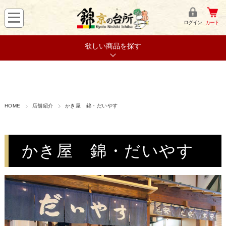
ログイン
カート
欲しい商品を探す
HOME
店舗紹介
かき屋 錦・だいやす
かき屋 錦・だいやす