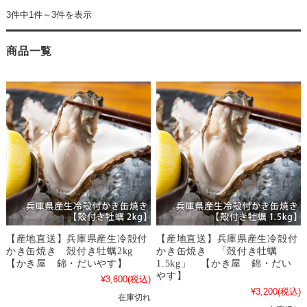
3件中1件～3件を表示
商品一覧
【産地直送】兵庫県産生冷殻付
【産地直送】兵庫県産生冷殻付
かき缶焼き 殻付き牡蠣2kg
かき缶焼き 「殻付き牡蠣
【かき屋 錦・だいやす】
1.5kg」 【かき屋 錦・だい
やす】
¥3,600
(税込)
¥3,200
(税込)
在庫切れ