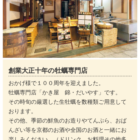
創業大正十年の牡蠣専門店
おかげ様で１００周年を迎えました。
牡蠣専門店「かき屋 錦・だいやす」です。
その時旬の厳選した生牡蠣を数種類ご用意して
おります。
その他、季節の鮮魚のお造りやてんぷら、おば
んざい等を京都のお酒や全国のお酒と一緒にお
楽しみください。（ドリンク、お料理その他多