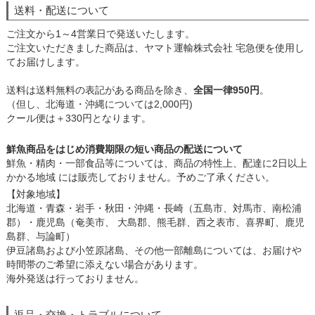
送料・配送について
ご注文から1～4営業日で発送いたします。
ご注文いただきました商品は、ヤマト運輸株式会社 宅急便を使用し
てお届けします。
送料は送料無料の表記がある商品を除き、
全国一律950円
。
（但し、北海道・沖縄については2,000円)
クール便は＋330円となります。
鮮魚商品をはじめ消費期限の短い商品の配送について
鮮魚・精肉・一部食品等については、商品の特性上、配達に2日以上
かかる地域 には販売しておりません。予めご了承ください。
【対象地域】
北海道・青森・岩手・秋田・沖縄・長崎（五島市、対馬市、南松浦
郡）・鹿児島（奄美市、 大島郡、熊毛群、西之表市、喜界町、鹿児
島群、与論町）
伊豆諸島および小笠原諸島、その他一部離島については、お届けや
時間帯のご希望に添えない場合があります。
海外発送は行っておりません。
返品・交換・トラブルについて