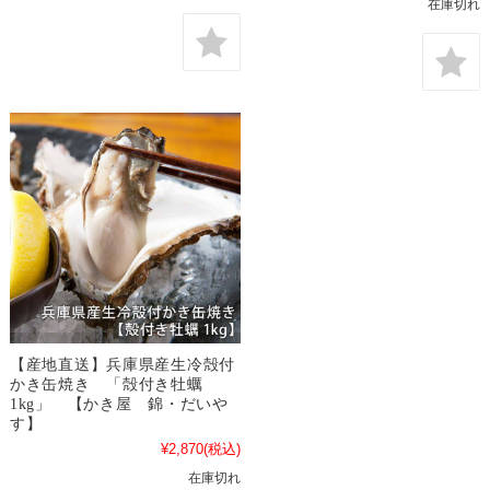
在庫切れ
【産地直送】兵庫県産生冷殻付
かき缶焼き 「殻付き牡蠣
1kg」 【かき屋 錦・だいや
す】
¥2,870
(税込)
在庫切れ