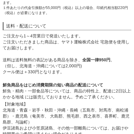
ます。
１件あたりの代金引換額が55,000円（税込）以上の場合、印紙代相当額220円
（税込）が必要になります。
送料・配送について
ご注文から1～4営業日で発送いたします。
ご注文いただきました商品は、ヤマト運輸株式会社 宅急便を使用し
てお届けします。
送料は送料無料の表記がある商品を除き、
全国一律950円
。
（但し、北海道・沖縄については2,000円)
クール便は＋330円となります。
鮮魚商品をはじめ消費期限の短い商品の配送について
鮮魚・精肉・一部食品等については、商品の特性上、配達に2日以上
かかる地域 には販売しておりません。予めご了承ください。
【対象地域】
北海道・青森・岩手・秋田・沖縄・長崎（五島市、対馬市、南松浦
郡）・鹿児島（奄美市、 大島郡、熊毛群、西之表市、喜界町、鹿児
島群、与論町）
伊豆諸島および小笠原諸島、その他一部離島については、お届けや