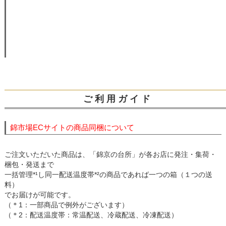
ご 利 用 ガ イ ド
錦市場ECサイトの商品同梱について
ご注文いただいた商品は、「錦京の台所」が各お店に発注・集荷・
梱包・発送まで
一括管理*¹し同一配送温度帯*²の商品であれば一つの箱（１つの送
料）
でお届けが可能です。
（＊1：一部商品で例外がございます）
（＊2：配送温度帯：常温配送、冷蔵配送、冷凍配送）