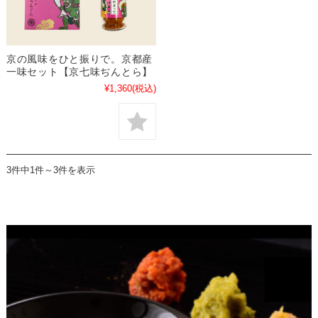
京の風味をひと振りで。京都産
一味セット【京七味ぢんとら】
¥1,360
(税込)
3件中1件～3件を表示