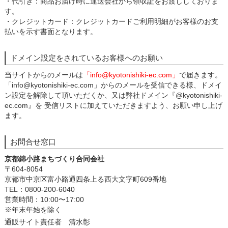
・代引き：商品お届け時に運送会社から領収証をお渡ししておりま
す。
・クレジットカード：クレジットカードご利用明細がお客様のお支
払いを示す書面となります。
ドメイン設定をされているお客様へのお願い
当サイトからのメールは
「info@kyotonishiki-ec.com」
で届きます。
「info@kyotonishiki-ec.com」からのメールを受信できる様、ドメイ
ン設定を解除して頂いただくか、又は弊社ドメイン『@kyotonishiki-
ec.com』を 受信リストに加えていただきますよう、お願い申し上げ
ます。
お問合せ窓口
京都錦小路まちづくり合同会社
〒604-8054
京都市中京区富小路通四条上る西大文字町609番地
TEL：0800-200-6040
営業時間：10:00〜17:00
※年末年始を除く
通販サイト責任者 清水彰