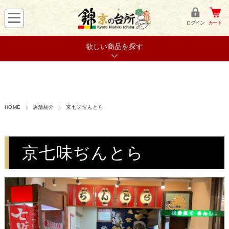
ログイン
カート
欲しい商品を探す
HOME
店舗紹介
京七味ぢんとら
京七味ぢんとら