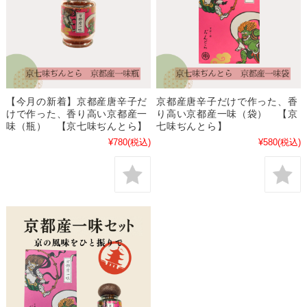
【今月の新着】京都産唐辛子だ
京都産唐辛子だけで作った、香
けで作った、香り高い京都産一
り高い京都産一味（袋） 【京
味（瓶） 【京七味ぢんとら】
七味ぢんとら】
¥780
(税込)
¥580
(税込)