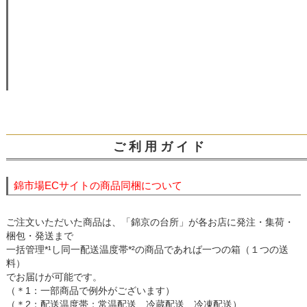
ご 利 用 ガ イ ド
錦市場ECサイトの商品同梱について
ご注文いただいた商品は、「錦京の台所」が各お店に発注・集荷・
梱包・発送まで
一括管理*¹し同一配送温度帯*²の商品であれば一つの箱（１つの送
料）
でお届けが可能です。
（＊1：一部商品で例外がございます）
（＊2：配送温度帯：常温配送、冷蔵配送、冷凍配送）