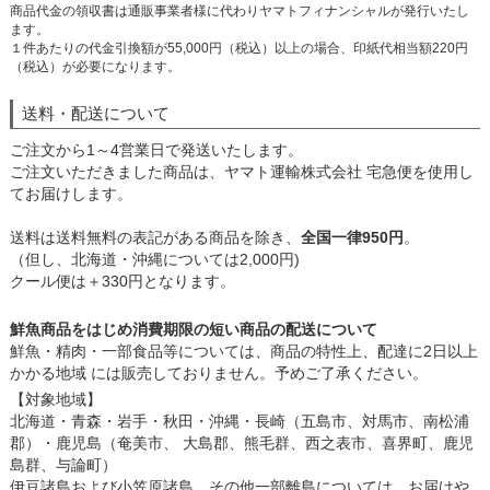
商品代金の領収書は通販事業者様に代わりヤマトフィナンシャルが発行いたし
ます。
１件あたりの代金引換額が55,000円（税込）以上の場合、印紙代相当額220円
（税込）が必要になります。
送料・配送について
ご注文から1～4営業日で発送いたします。
ご注文いただきました商品は、ヤマト運輸株式会社 宅急便を使用し
てお届けします。
送料は送料無料の表記がある商品を除き、
全国一律950円
。
（但し、北海道・沖縄については2,000円)
クール便は＋330円となります。
鮮魚商品をはじめ消費期限の短い商品の配送について
鮮魚・精肉・一部食品等については、商品の特性上、配達に2日以上
かかる地域 には販売しておりません。予めご了承ください。
【対象地域】
北海道・青森・岩手・秋田・沖縄・長崎（五島市、対馬市、南松浦
郡）・鹿児島（奄美市、 大島郡、熊毛群、西之表市、喜界町、鹿児
島群、与論町）
伊豆諸島および小笠原諸島、その他一部離島については、お届けや