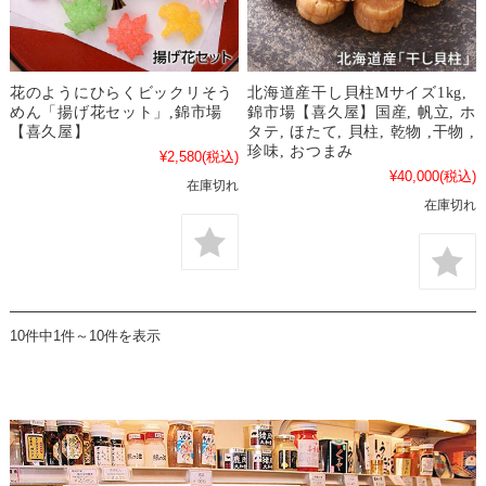
花のようにひらくビックリそう
北海道産干し貝柱Mサイズ1kg,
めん「揚げ花セット」,錦市場
錦市場【喜久屋】国産, 帆立, ホ
【喜久屋】
タテ, ほたて, 貝柱, 乾物 ,干物 ,
珍味, おつまみ
¥2,580
(税込)
¥40,000
(税込)
在庫切れ
在庫切れ
10件中1件～10件を表示