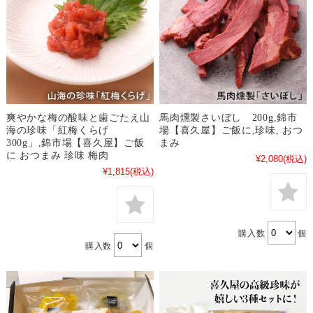
爽やかな梅の酸味と歯ごたえ山
馬肉燻製さいぼし 200g,錦市
海の珍味「紅梅くらげ
場【喜久屋】ご飯に,珍味, おつ
300g」,錦市場【喜久屋】ご飯
まみ
に おつまみ 珍味 梅肉
¥2,080
(税込)
¥1,815
(税込)
購入数
個
購入数
個