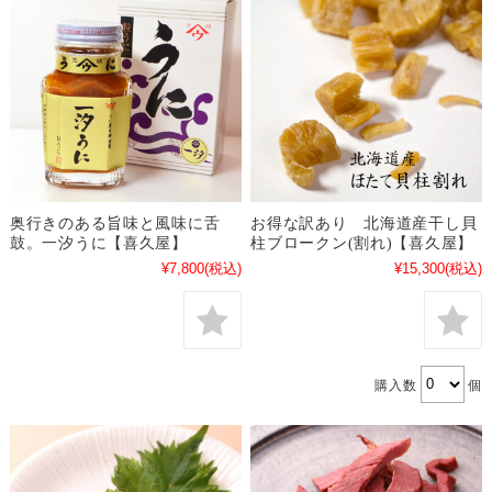
奥行きのある旨味と風味に舌
お得な訳あり 北海道産干し貝
鼓。一汐うに【喜久屋】
柱ブロークン(割れ)【喜久屋】
¥7,800
(税込)
¥15,300
(税込)
購入数
個