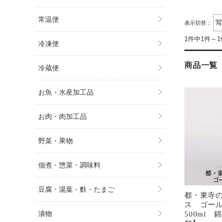
常温便
表示切替：
1件中1件～
冷凍便
商品一覧
冷蔵便
お魚・水産加工品
お肉・肉加工品
野菜・果物
佃煮・惣菜・調味料
豆腐・湯葉・麩・たまご
都・東寺
ス ゴー
500ml
漬物