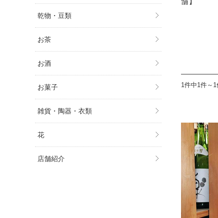
舗】
乾物・豆類
お茶
お酒
1件中1件～
お菓子
雑貨・陶器・衣類
花
店舗紹介