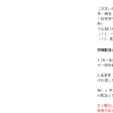
ご注文い
荷・梱包
一括管理
料）
でお届け
（＊1：
（＊2：
同梱配送
1. 同
※一部対
2.温度
ぞれ適し
例）１.
の配送と
3.ご購
変更され