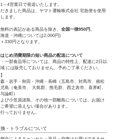
1～4営業日で発送いたします。
だきました商品は、ヤマト運輸株式会社 宅急便を使用
けします。
料無料の表記がある商品を除き、
全国一律950円
。
海道・沖縄については2,000円)
＋330円となります。
をはじめ消費期限の短い商品の配送について
・一部食品等については、商品の特性上、配達に2日以
域 には販売しておりません。予めご了承ください。
域】
青森・岩手・秋田・沖縄・長崎（五島市、対馬市、南松
児島（奄美市、 大島郡、熊毛群、西之表市、喜界町、
、与論町）
および小笠原諸島、その他一部離島については、お届け
のご希望に添えない場合があります。
は行っておりません。
交換・トラブルについて
ご都合によるキャンセル・返品・交換はお受けできませ