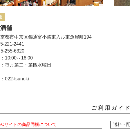
報
酒舗
京都市中京区錦通富小路東入ル東魚屋町194
5-221-2441
5-255-6320
10:00～18:00
日：毎月第二・第四水曜日
22-tsunoki
ご 利 用 ガ イ ド
ECサイトの商品同梱について
送料・