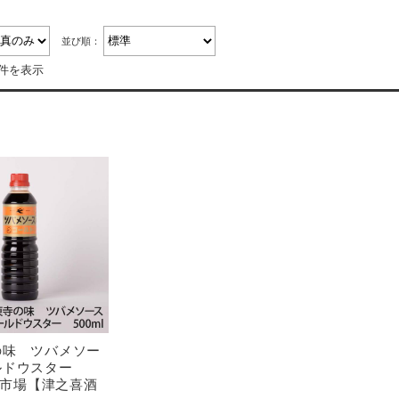
並び順：
1件を表示
の味 ツバメソー
ルドウスター
 錦市場【津之喜酒