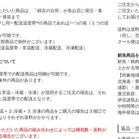
ご注文から
ただいた商品は、「錦京の台所」が各お店に発注・集
ご注文いた
・発送まで
してお届
*¹し同一配送温度帯*²の商品であれば一つの箱（１つの送
送料は送
が可能です。
（但し、北
一部商品で例外がございます）
クール便は
配送温度帯：常温配送、冷蔵配送、冷凍配送）
鮮魚商品
について
鮮魚・精肉
上かかる地
一温度帯での配送商品は同梱が可能です。
【対象地
象外の商品があります。
北海道・
浦郡）・鹿
帯（常温・冷蔵・冷凍）が混同するご注文の場合は、それ
鹿児島群
た温度帯での配送となりす。
伊豆諸島
や時間帯
常温＋２.冷蔵＋３.冷凍の商品をご購入の場合は３個口で
海外発送
なりそれぞれ送料がかかります。
返品・
入いただいた商品の組み合わせによっては梱包数・送料が
る場合がございます。
お客様の