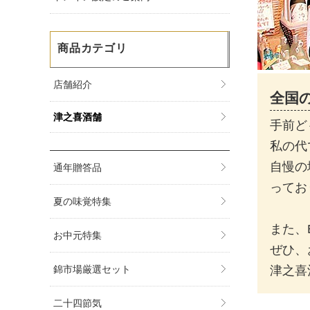
商品カテゴリ
店舗紹介
全国
津之喜酒舗
手前ど
私の代
自慢の
通年贈答品
ってお
夏の味覚特集
また、
お中元特集
ぜひ、
津之喜
錦市場厳選セット
二十四節気