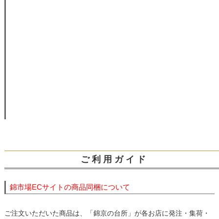
ご 利 用 ガ イ ド
錦市場ECサイトの商品同梱について
ご注文いただいた商品は、「錦京の台所」が各お店に発注・集荷・