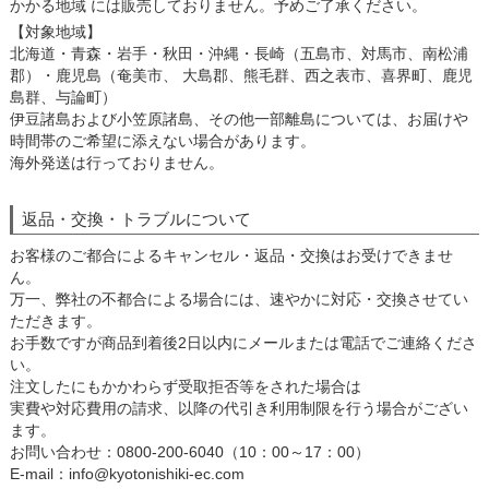
かかる地域 には販売しておりません。予めご了承ください。
【対象地域】
北海道・青森・岩手・秋田・沖縄・長崎（五島市、対馬市、南松浦
郡）・鹿児島（奄美市、 大島郡、熊毛群、西之表市、喜界町、鹿児
島群、与論町）
伊豆諸島および小笠原諸島、その他一部離島については、お届けや
時間帯のご希望に添えない場合があります。
海外発送は行っておりません。
返品・交換・トラブルについて
お客様のご都合によるキャンセル・返品・交換はお受けできませ
ん。
万一、弊社の不都合による場合には、速やかに対応・交換させてい
ただきます。
お手数ですが商品到着後2日以内にメールまたは電話でご連絡くださ
い。
注文したにもかかわらず受取拒否等をされた場合は
実費や対応費用の請求、以降の代引き利用制限を行う場合がござい
ます。
お問い合わせ：0800-200-6040（10：00～17：00）
E-mail：info@kyotonishiki-ec.com