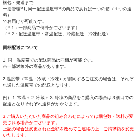
梱包・発送まで
一括管理*¹し同一配送温度帯*²の商品であれば一つの箱（１つの送
料）
でお届けが可能です。
（＊1：一部商品で例外がございます）
（＊2：配送温度帯：常温配送、冷蔵配送、冷凍配送）
同梱配送について
1. 同一温度帯での配送商品は同梱が可能です。
※一部対象外の商品があります。
2.温度帯（常温・冷蔵・冷凍）が混同するご注文の場合は、それぞ
れ適した温度帯での配送となりす。
例）１.常温＋２.冷蔵＋３.冷凍の商品をご購入の場合は３個口での
配送となりそれぞれ送料がかかります。
3.ご購入いただいた商品の組み合わせによっては梱包数・送料が変
更される場合がございます。
上記の場合は変更された金額を改めてご連絡の上、ご請求額を変更
いたします。