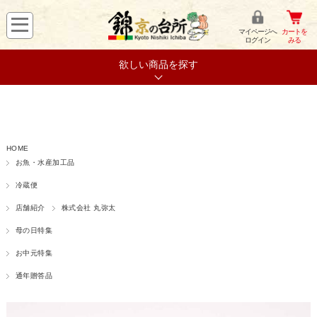
マイページへ
カートを
ログイン
みる
欲しい商品を探す
HOME
お魚・水産加工品
冷蔵便
店舗紹介
株式会社 丸弥太
母の日特集
お中元特集
通年贈答品