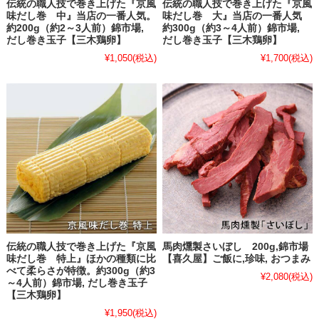
伝統の職人技で巻き上げた『京風
伝統の職人技で巻き上げた『京風
味だし巻 中』当店の一番人気。
味だし巻 大』当店の一番人気
約200g（約2～3人前）錦市場,
約300g（約3～4人前）錦市場,
だし巻き玉子【三木鶏卵】
だし巻き玉子【三木鶏卵】
¥1,050
(税込)
¥1,700
(税込)
伝統の職人技で巻き上げた『京風
馬肉燻製さいぼし 200g,錦市場
味だし巻 特上』ほかの種類に比
【喜久屋】ご飯に,珍味, おつまみ
べて柔らさが特徴。約300g（約3
¥2,080
(税込)
～4人前）錦市場, だし巻き玉子
【三木鶏卵】
¥1,950
(税込)