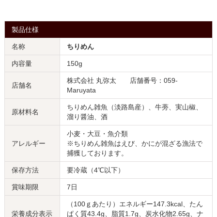
製品仕様
名称
ちりめん
内容量
150g
株式会社 丸弥太 店舗番号：059-
店舗名
Maruyata
ちりめん雑魚（淡路島産）、牛蒡、実山椒、
原材料名
溜り醤油、酒
小麦・大豆・魚介類
アレルギー
※ちりめん雑魚はえび、かにが混ざる漁法で
捕獲しております。
保存方法
要冷蔵（4℃以下）
賞味期限
7日
（100ｇあたり）エネルギー147.3kcal、たん
栄養成分表示
ぱく質43.4g、脂質1.7g、炭水化物2.65g、ナ