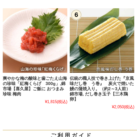
爽やかな梅の酸味と歯ごたえ山海
伝統の職人技で巻き上げた『京風
の珍味「紅梅くらげ 300g」,錦
味だし巻 う巻』 炭火で焼いた
市場【喜久屋】ご飯に おつまみ
鰻の蒲焼入り。（約2～3人前）
珍味 梅肉
錦市場, だし巻き玉子【三木鶏
卵】
¥1,815
(税込)
¥2,050
(税込)
ご 利 用 ガ イ ド