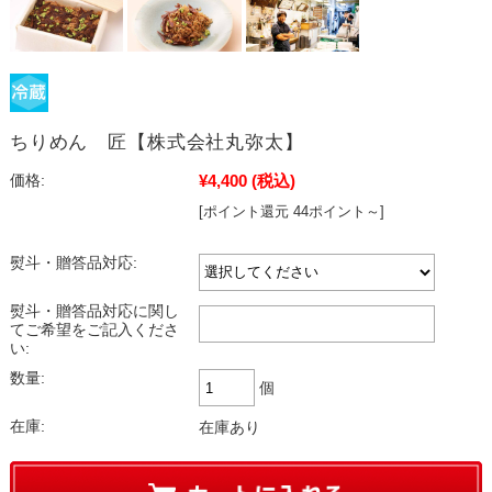
ちりめん 匠【株式会社丸弥太】
¥4,400
(税込)
価格:
[ポイント還元 44ポイント～]
熨斗・贈答品対応:
熨斗・贈答品対応に関し
てご希望をご記入くださ
い:
数量:
個
在庫:
在庫あり