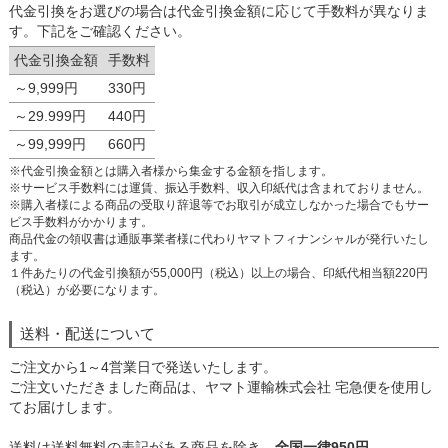
代金引換をお選びの場合は代金引換金額に応じて手数料が異なりま
す。下記をご確認ください。
代金引換金額
手数料
～9,999円
330円
～29.999円
440円
～99,999円
660円
※代金引換金額とは購入者様から集金する金額を指します。
※サービス手数料には運賃、振込手数料、収入印紙代は含まれておりません。
※購入者様による商品の受取り辞退等でお取引が成立しなかった場合でもサー
ビス手数料がかかります。
商品代金の領収書は通販事業者様に代わりヤマトフィナンシャルが発行いたし
ます。
１件あたりの代金引換額が55,000円（税込）以上の場合、印紙代相当額220円
（税込）が必要になります。
送料・配送について
ご注文から1～4営業日で発送いたします。
ご注文いただきました商品は、ヤマト運輸株式会社 宅急便を使用し
てお届けします。
送料は送料無料の表記がある商品を除き、
全国一律950円
。