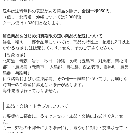
送料は送料無料の表記がある商品を除き、
全国一律950円
。
（但し、北海道・沖縄については2,000円)
クール便は＋330円となります。
鮮魚商品をはじめ消費期限の短い商品の配送について
鮮魚・精肉・一部食品等については、商品の特性上、配達に2日以上
かかる地域 には販売しておりません。予めご了承ください。
【対象地域】
北海道・青森・岩手・秋田・沖縄・長崎（五島市、対馬市、南松浦
郡）・鹿児島（奄美市、 大島郡、熊毛群、西之表市、喜界町、鹿児
島群、与論町）
伊豆諸島および小笠原諸島、その他一部離島については、お届けや
時間帯のご希望に添えない場合があります。
海外発送は行っておりません。
返品・交換・トラブルについて
お客様のご都合によるキャンセル・返品・交換はお受けできませ
ん。
万一、弊社の不都合による場合には、速やかに対応・交換させてい