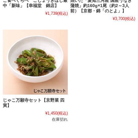
こ食べくらべ ごじょうぎぼし最
焼いた「愛知三河産 国産うなぎ
中「新味」【幸福堂 錦店】
蒲焼」約160g×1尾（約2～3人
前）【京都・錦「のとよ」】
¥1,739
(税込)
¥3,700
(税込)
じゃこ万願寺セット【京野菜 四
寅】
¥1,450
(税込)
在庫切れ