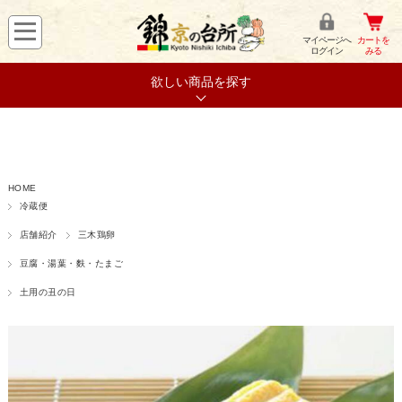
マイページへ
カートを
ログイン
みる
欲しい商品を探す
HOME
冷蔵便
店舗紹介
三木鶏卵
豆腐・湯葉・麩・たまご
土用の丑の日