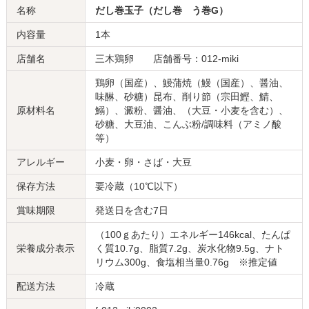
名称
だし巻玉子（だし巻 う巻G）
内容量
1本
店舗名
三木鶏卵 店舗番号：012-miki
鶏卵（国産）、鰻蒲焼（鰻（国産）、醤油、
味醂、砂糖）昆布、削り節（宗田鰹、鯖、
原材料名
鰯）、澱粉、醤油、（大豆・小麦を含む）、
砂糖、大豆油、こんぶ粉/調味料（アミノ酸
等）
アレルギー
小麦・卵・さば・大豆
保存方法
要冷蔵（10℃以下）
賞味期限
発送日を含む7日
（100ｇあたり）エネルギー146kcal、たんぱ
栄養成分表示
く質10.7g、脂質7.2g、炭水化物9.5g、ナト
リウム300g、食塩相当量0.76g ※推定値
配送方法
冷蔵