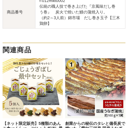
f-012miki0002
伝統の職人技で巻き上げた『京風味だし巻
商品番号
う巻』 炭火で焼いた鰻の蒲焼入り。
（約2～3人前）錦市場 だし巻き玉子【三木
鶏卵】
関連商品
【ネット限定販売】5種類のあん
創業からの秘伝のタレと備長炭で