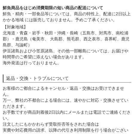
鮮魚商品をはじめ消費期限の短い商品の配送について
鮮魚・精肉・一部食品等については、商品の特性上、配達に2日以上
かかる地域 には販売しておりません。予めご了承ください。
【対象地域】
北海道・青森・岩手・秋田・沖縄・長崎（五島市、対馬市、南松浦
郡）・鹿児島（奄美市、 大島郡、熊毛群、西之表市、喜界町、鹿児
島群、与論町）
伊豆諸島および小笠原諸島、その他一部離島については、お届けや
時間帯のご希望に添えない場合があります。
海外発送は行っておりません。
返品・交換・トラブルについて
お客様のご都合によるキャンセル・返品・交換はお受けできませ
ん。
万一、弊社の不都合による場合には、速やかに対応・交換させてい
ただきます。
お手数ですが商品到着後2日以内にメールまたは電話でご連絡くださ
い。
注文したにもかかわらず受取拒否等をされた場合は
実費や対応費用の請求、以降の代引き利用制限を行う場合がござい