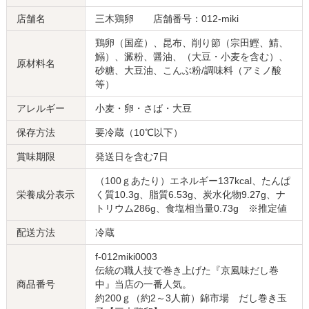
店舗名
三木鶏卵 店舗番号：012-miki
鶏卵（国産）、昆布、削り節（宗田鰹、鯖、
鰯）、澱粉、醤油、（大豆・小麦を含む）、
原材料名
砂糖、大豆油、こんぶ粉/調味料（アミノ酸
等）
アレルギー
小麦・卵・さば・大豆
保存方法
要冷蔵（10℃以下）
賞味期限
発送日を含む7日
（100ｇあたり）エネルギー137kcal、たんぱ
栄養成分表示
く質10.3g、脂質6.53g、炭水化物9.27g、ナ
トリウム286g、食塩相当量0.73g ※推定値
配送方法
冷蔵
f-012miki0003
伝統の職人技で巻き上げた『京風味だし巻
商品番号
中』当店の一番人気。
約200ｇ（約2～3人前）錦市場 だし巻き玉