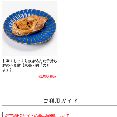
甘辛くじっくり炊き込んだ子持ち
鯉のうま煮【京都・錦「のと
よ」】
¥1,000
(税込)
ご 利 用 ガ イ ド
錦市場ECサイトの商品同梱について