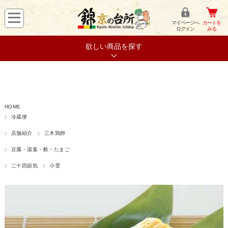
マイページへ
カートを
ログイン
みる
欲しい商品を探す
HOME
冷蔵便
店舗紹介
三木鶏卵
豆腐・湯葉・麩・たまご
二十四節気
小雪