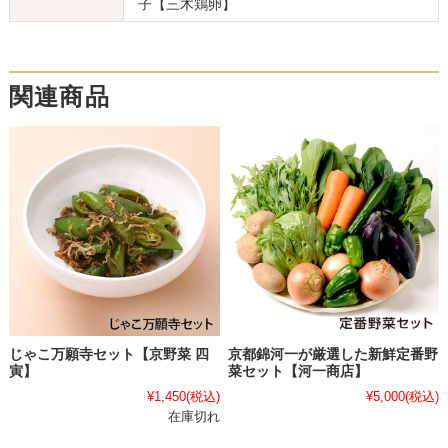
子【三木鶏卵】
関連商品
じゃこ万願寺セット【京野菜 四
京都錦河一が厳選した新鮮定番野
寅】
菜セット【河一商店】
¥1,450
(税込)
¥5,000
(税込)
在庫切れ