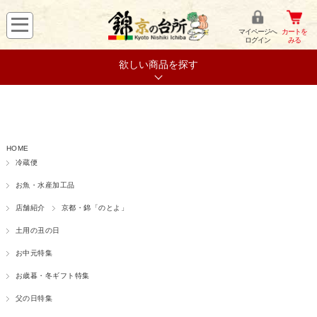
マイページへ
カートを
ログイン
みる
欲しい商品を探す
HOME
冷蔵便
お魚・水産加工品
店舗紹介
京都・錦「のとよ」
土用の丑の日
お中元特集
お歳暮・冬ギフト特集
父の日特集