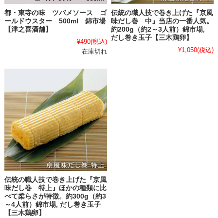
都・東寺の味 ツバメソース ゴ
伝統の職人技で巻き上げた『京風
ールドウスター 500ml 錦市場
味だし巻 中』当店の一番人気。
【津之喜酒舗】
約200g（約2～3人前）錦市場,
だし巻き玉子【三木鶏卵】
¥490
(税込)
¥1,050
(税込)
在庫切れ
伝統の職人技で巻き上げた『京風
味だし巻 特上』ほかの種類に比
べて柔らさが特徴。約300g（約3
～4人前）錦市場, だし巻き玉子
【三木鶏卵】