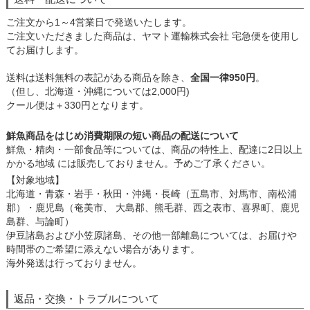
ご注文から1～4営業日で発送いたします。
ご注文いただきました商品は、ヤマト運輸株式会社 宅急便を使用し
てお届けします。
送料は送料無料の表記がある商品を除き、
全国一律950円
。
（但し、北海道・沖縄については2,000円)
クール便は＋330円となります。
鮮魚商品をはじめ消費期限の短い商品の配送について
鮮魚・精肉・一部食品等については、商品の特性上、配達に2日以上
かかる地域 には販売しておりません。予めご了承ください。
【対象地域】
北海道・青森・岩手・秋田・沖縄・長崎（五島市、対馬市、南松浦
郡）・鹿児島（奄美市、 大島郡、熊毛群、西之表市、喜界町、鹿児
島群、与論町）
伊豆諸島および小笠原諸島、その他一部離島については、お届けや
時間帯のご希望に添えない場合があります。
海外発送は行っておりません。
返品・交換・トラブルについて