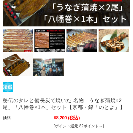
秘伝のタレと備長炭で焼いた 名物「うなぎ蒲焼×2
尾」「八幡巻×1本」セット【京都・錦「のとよ」】
¥8,200
(税込)
価格:
[ポイント還元 82ポイント～]