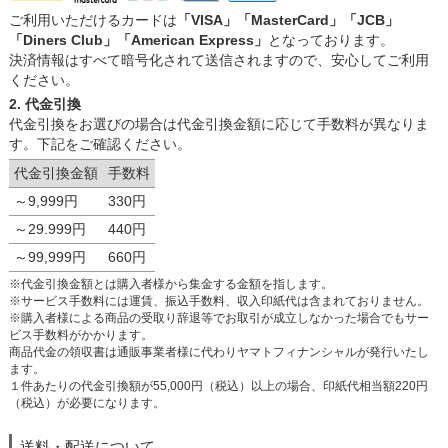
ご利用いただけるカードは
「VISA」「MasterCard」「JCB」
「Diners Club」「American Express」
となっております。
決済情報はすべて暗号化されて送信されますので、安心してご利用
ください。
2. 代金引換
代金引換をお選びの場合は代金引換金額に応じて手数料が異なりま
す。下記をご確認ください。
代金引換金額
手数料
～9,999円
330円
～29.999円
440円
～99,999円
660円
※代金引換金額とは購入者様から集金する金額を指します。
※サービス手数料には運賃、振込手数料、収入印紙代は含まれておりません。
※購入者様による商品の受取り辞退等でお取引が成立しなかった場合でもサー
ビス手数料がかかります。
商品代金の領収書は通販事業者様に代わりヤマトフィナンシャルが発行いたし
ます。
１件あたりの代金引換額が55,000円（税込）以上の場合、印紙代相当額220円
（税込）が必要になります。
送料・配送について