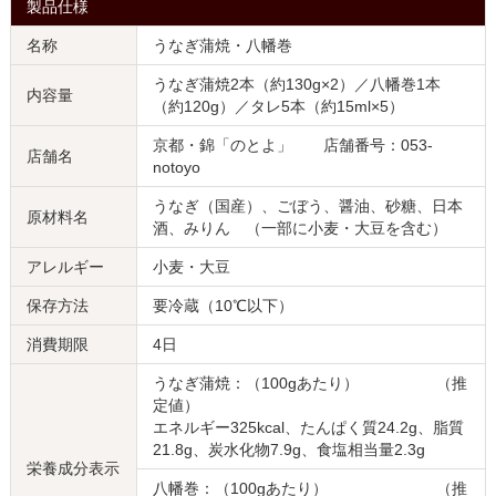
製品仕様
名称
うなぎ蒲焼・八幡巻
うなぎ蒲焼2本（約130g×2）／八幡巻1本
内容量
（約120g）／タレ5本（約15ml×5）
京都・錦「のとよ」 店舗番号：053-
店舗名
notoyo
うなぎ（国産）、ごぼう、醤油、砂糖、日本
原材料名
酒、みりん （一部に小麦・大豆を含む）
アレルギー
小麦・大豆
保存方法
要冷蔵（10℃以下）
消費期限
4日
うなぎ蒲焼：（100gあたり） （推
定値）
エネルギー325kcal、たんぱく質24.2g、脂質
21.8g、炭水化物7.9g、食塩相当量2.3g
栄養成分表示
八幡巻：（100gあたり） （推