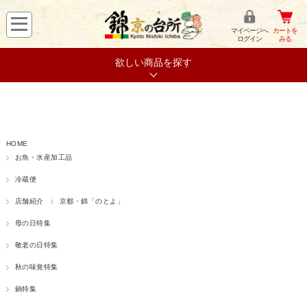
マイページへ
カートを
ログイン
みる
欲しい商品を探す
HOME
お魚・水産加工品
冷蔵便
店舗紹介
京都・錦「のとよ」
母の日特集
敬老の日特集
秋の味覚特集
鍋特集