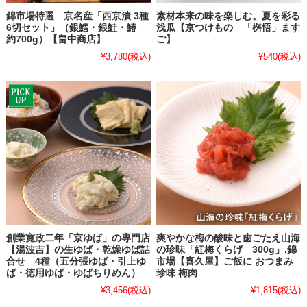
錦市場特選 京名産「西京漬 3種
素材本来の味を楽しむ。夏を彩る
6切セット」（銀鱈・銀鮭・鰆
浅瓜【京つけもの 「桝悟」ます
約700g）【畠中商店】
ご】
¥3,780
(税込)
¥540
(税込)
創業寛政二年「京ゆば」の専門店
爽やかな梅の酸味と歯ごたえ山海
【湯波吉】の生ゆば・乾燥ゆば詰
の珍味「紅梅くらげ 300g」,錦
合せ 4種（五分張ゆば・引上ゆ
市場【喜久屋】ご飯に おつまみ
ば・徳用ゆば・ゆばちりめん）
珍味 梅肉
¥3,456
(税込)
¥1,815
(税込)