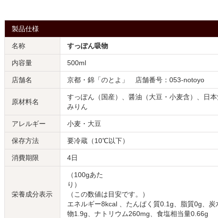
製品仕様
名称
すっぽん吸物
内容量
500ml
店舗名
京都・錦「のとよ」 店舗番号：053-notoyo
すっぽん（国産）、醤油（大豆・小麦含）、日本
原材料名
みりん
アレルギー
小麦・大豆
保存方法
要冷蔵（10℃以下）
消費期限
4日
（100gあた
り
栄養成分表示
（この数値は目安です。）
エネルギー8kcal 、たんぱく質0.1g、脂質0g、
物1.9g、ナトリウム260mg、食塩相当量0.66g