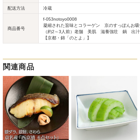
配送方法
冷蔵
f-053notoyo0008
凝縮された旨味とコラーゲン 京のすっぽんお吸
商品番号
（約2～3人前）老舗 美肌 滋養強壮 鍋 出
【京都・錦「のとよ」】
関連商品