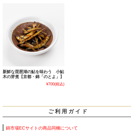
新鮮な琵琶湖の鮎を味わう 小鮎
木の芽煮【京都・錦「のとよ」】
¥700
(税込)
ご 利 用 ガ イ ド
錦市場ECサイトの商品同梱について