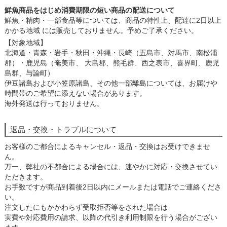
鮮魚商品をはじめ消費期限の短い商品の配送について
鮮魚・精肉・一部食品等については、商品の特性上、配達に2日以上
かかる地域 には販売しておりません。予めご了承ください。
【対象地域】
北海道・青森・岩手・秋田・沖縄・長崎（五島市、対馬市、南松浦
郡）・鹿児島（奄美市、 大島郡、熊毛群、西之表市、喜界町、鹿児
島群、与論町）
伊豆諸島および小笠原諸島、その他一部離島については、お届けや
時間帯のご希望に添えない場合があります。
海外発送は行っておりません。
返品・交換・トラブルについて
お客様のご都合によるキャンセル・返品・交換はお受けできませ
ん。
万一、弊社の不都合による場合には、速やかに対応・交換させてい
ただきます。
お手数ですが商品到着後2日以内にメールまたは電話でご連絡くださ
い。
注文したにもかかわらず受取拒否等をされた場合は
実費や対応費用の請求、以降の代引き利用制限を行う場合がござい