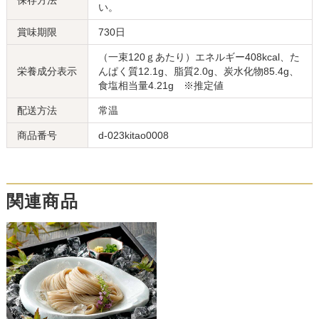
保存方法
い。
賞味期限
730日
（一束120ｇあたり）エネルギー408kcal、た
栄養成分表示
んぱく質12.1g、脂質2.0g、炭水化物85.4g、
食塩相当量4.21g ※推定値
配送方法
常温
商品番号
d-023kitao0008
関連商品