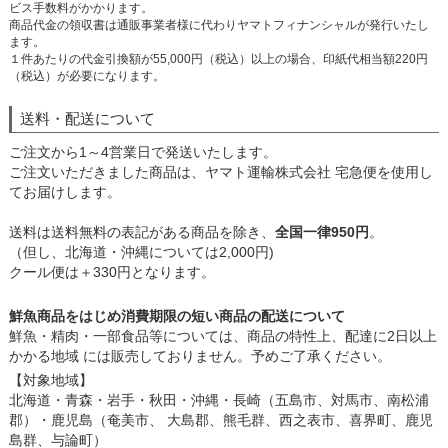
ビス手数料がかかります。
商品代金の領収書は通販事業者様に代わりヤマトフィナンシャルが発行いたし
ます。
１件あたりの代金引換額が55,000円（税込）以上の場合、印紙代相当額220円
（税込）が必要になります。
送料・配送について
ご注文から1～4営業日で発送いたします。
ご注文いただきました商品は、ヤマト運輸株式会社 宅急便を使用し
てお届けします。
送料は送料無料の表記がある商品を除き、
全国一律950円
。
（但し、北海道・沖縄については2,000円)
クール便は＋330円となります。
鮮魚商品をはじめ消費期限の短い商品の配送について
鮮魚・精肉・一部食品等については、商品の特性上、配達に2日以上
かかる地域 には販売しておりません。予めご了承ください。
【対象地域】
北海道・青森・岩手・秋田・沖縄・長崎（五島市、対馬市、南松浦
郡）・鹿児島（奄美市、 大島郡、熊毛群、西之表市、喜界町、鹿児
島群、与論町）