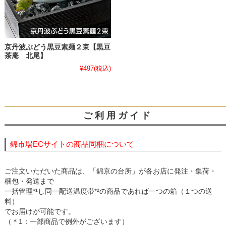
京丹波ぶどう黒豆素麺２束【黒豆
茶庵 北尾】
¥497
(税込)
ご 利 用 ガ イ ド
錦市場ECサイトの商品同梱について
ご注文いただいた商品は、「錦京の台所」が各お店に発注・集荷・
梱包・発送まで
一括管理*¹し同一配送温度帯*²の商品であれば一つの箱（１つの送
料）
でお届けが可能です。
（＊1：一部商品で例外がございます）