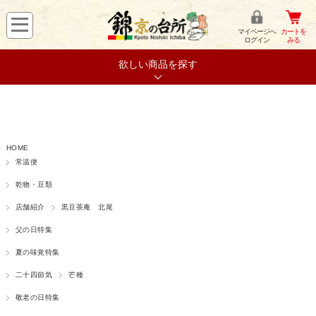
マイページへ
カートを
ログイン
みる
欲しい商品を探す
HOME
常温便
乾物・豆類
店舗紹介
黒豆茶庵 北尾
父の日特集
夏の味覚特集
二十四節気
芒種
敬老の日特集