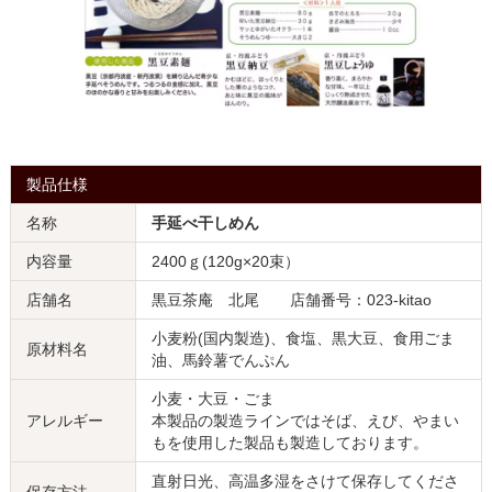
製品仕様
名称
手延べ干しめん
内容量
2400ｇ(120g×20束）
店舗名
黒豆茶庵 北尾 店舗番号：023-kitao
小麦粉(国内製造)、食塩、黒大豆、食用ごま
原材料名
油、馬鈴薯でんぷん
小麦・大豆・ごま
アレルギー
本製品の製造ラインではそば、えび、やまい
もを使用した製品も製造しております。
直射日光、高温多湿をさけて保存してくださ