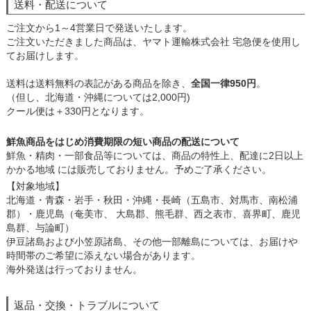
送料・配送について
ご注文から1～4営業日で発送いたします。
ご注文いただきました商品は、ヤマト運輸株式会社 宅急便を使用し
てお届けします。
送料は送料無料の表記がある商品を除き、
全国一律950円
。
（但し、北海道・沖縄については2,000円)
クール便は＋330円となります。
鮮魚商品をはじめ消費期限の短い商品の配送について
鮮魚・精肉・一部食品等については、商品の特性上、配達に2日以上
かかる地域 には販売しておりません。予めご了承ください。
【対象地域】
北海道・青森・岩手・秋田・沖縄・長崎（五島市、対馬市、南松浦
郡）・鹿児島（奄美市、 大島郡、熊毛群、西之表市、喜界町、鹿児
島群、与論町）
伊豆諸島および小笠原諸島、その他一部離島については、お届けや
時間帯のご希望に添えない場合があります。
海外発送は行っておりません。
返品・交換・トラブルについて