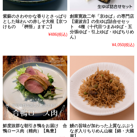
紫蘇のさわやかな香りとさっぱり
創業寛政二年「京ゆば」の専門店
とした味わいの赤しそ大根【京つ
【湯波吉】の生ゆば詰合せセッ
けもの 「桝悟」ますご】
ト 4種（十代目つまみゆば・五
分張ゆば・引上ゆば・ゆばちりめ
¥486
(税込)
ん）
¥4,050
(税込)
鮮度抜群な朝引き鴨をお届け 合
鰻の旨味が加わった上質なぶぶう
鴨ロース肉（精肉）【鳥豊】
なぎ入りちりめん山椒【錦・大國
屋】