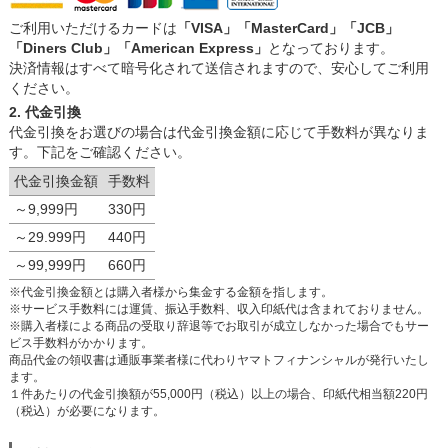
ご利用いただけるカードは
「VISA」「MasterCard」「JCB」
「Diners Club」「American Express」
となっております。
決済情報はすべて暗号化されて送信されますので、安心してご利用
ください。
2. 代金引換
代金引換をお選びの場合は代金引換金額に応じて手数料が異なりま
す。下記をご確認ください。
代金引換金額
手数料
～9,999円
330円
～29.999円
440円
～99,999円
660円
※代金引換金額とは購入者様から集金する金額を指します。
※サービス手数料には運賃、振込手数料、収入印紙代は含まれておりません。
※購入者様による商品の受取り辞退等でお取引が成立しなかった場合でもサー
ビス手数料がかかります。
商品代金の領収書は通販事業者様に代わりヤマトフィナンシャルが発行いたし
ます。
１件あたりの代金引換額が55,000円（税込）以上の場合、印紙代相当額220円
（税込）が必要になります。