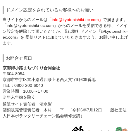
ドメイン設定をされているお客様へのお願い
当サイトからのメールは
「info@kyotonishiki-ec.com」
で届きます。
「info@kyotonishiki-ec.com」からのメールを受信できる様、ドメイ
ン設定を解除して頂いただくか、又は弊社ドメイン『@kyotonishiki-
ec.com』を 受信リストに加えていただきますよう、お願い申し上げ
ます。
お問合せ窓口
京都錦小路まちづくり合同会社
〒604-8054
京都市中京区富小路通四条上る西大文字町609番地
TEL：0800-200-6040
営業時間：10:00〜17:00
※年末年始を除く
通販サイト責任者 清水彰
酒類販売管理責任者 木村 一平 （令和6年7月12日 一般社団法
人日本ボランタリーチェーン協会研修受講）