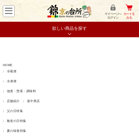
マイページへ
カートを
ログイン
みる
欲しい商品を探す
HOME
冷蔵便
冷凍便
佃煮・惣菜・調味料
店舗紹介
畠中商店
父の日特集
敬老の日特集
夏の味覚特集