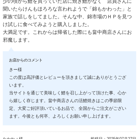
少の頃から鱧を買っていた店に焼き鱧がなく 店員さんに
聞いたらけんもほろろな言われようで「錦もかわった」と
家族で話しをしてました。そんな中、錦市場のＨＰを見つ
け試しに食べてみようと購入しました。
大満足です。これからは帰省した際にも畠中商店さんにお
邪魔します。
お店からのコメント
きー様
この度は高評価とレビューを頂きまして誠にありがとうござ
います。
当サイトを通じて美味しく鱧を召し上がって頂けた事、心か
ら嬉しく存じます。畠中商店さんの活鱧焼きはこの季節限
定、大変ご好評頂いているお品で、全国からご注文がござい
ます。今後とも何卒、よろしくお願い申し上げます。
たかねぇ様
投稿日：
2025年07月27日