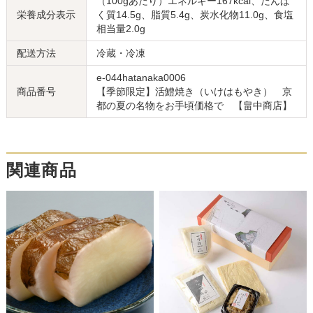
（100gあたり）エネルギー167kcal、たんぱ
栄養成分表示
く質14.5g、脂質5.4g、炭水化物11.0g、食塩
相当量2.0g
配送方法
冷蔵・冷凍
e-044hatanaka0006
商品番号
【季節限定】活鱧焼き（いけはもやき） 京
都の夏の名物をお手頃価格で 【畠中商店】
関連商品