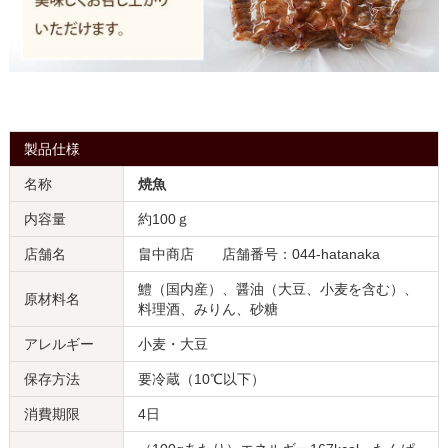
製品仕様
名称
焼魚
内容量
約100ｇ
店舗名
畠中商店 店舗番号：044-hatanaka
鱧（国内産）、醤油（大豆、小麦を含む）、
原材料名
料理酒、みりん、砂糖
アレルギー
小麦・大豆
保存方法
要冷蔵（10℃以下）
消費期限
4日