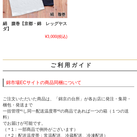
絹 腹巻【京都・錦 レッグヤス
ダ】
¥3,000
(税込)
ご 利 用 ガ イ ド
錦市場ECサイトの商品同梱について
ご注文いただいた商品は、「錦京の台所」が各お店に発注・集荷・
梱包・発送まで
一括管理*¹し同一配送温度帯*²の商品であれば一つの箱（１つの送
料）
でお届けが可能です。
（＊1：一部商品で例外がございます）
（＊2：配送温度帯：常温配送、冷蔵配送、冷凍配送）