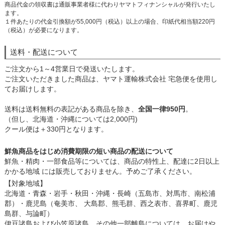
商品代金の領収書は通販事業者様に代わりヤマトフィナンシャルが発行いたし
ます。
１件あたりの代金引換額が55,000円（税込）以上の場合、印紙代相当額220円
（税込）が必要になります。
送料・配送について
ご注文から1～4営業日で発送いたします。
ご注文いただきました商品は、ヤマト運輸株式会社 宅急便を使用し
てお届けします。
送料は送料無料の表記がある商品を除き、
全国一律950円
。
（但し、北海道・沖縄については2,000円)
クール便は＋330円となります。
鮮魚商品をはじめ消費期限の短い商品の配送について
鮮魚・精肉・一部食品等については、商品の特性上、配達に2日以上
かかる地域 には販売しておりません。予めご了承ください。
【対象地域】
北海道・青森・岩手・秋田・沖縄・長崎（五島市、対馬市、南松浦
郡）・鹿児島（奄美市、 大島郡、熊毛群、西之表市、喜界町、鹿児
島群、与論町）
伊豆諸島および小笠原諸島、その他一部離島については、お届けや