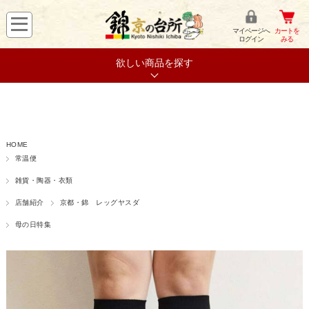
マイページへ
カートを
ログイン
みる
欲しい商品を探す
HOME
常温便
雑貨・陶器・衣類
店舗紹介
京都・錦 レッグヤスダ
母の日特集