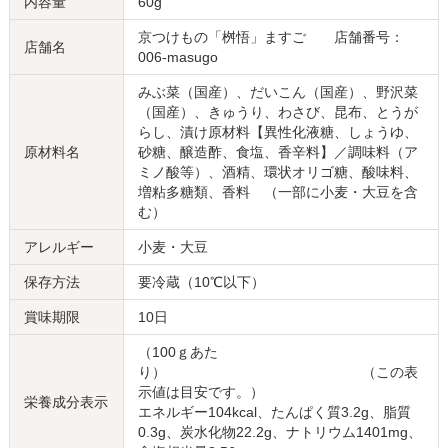
内容量
60g
京つけもの「桝悟」ますご 店舗番号：
店舗名
006-masugo
みぶ菜（国産）、だいこん（国産）、野沢菜
（国産）、きゅうり、わさび、昆布、とうが
らし、漬け原材料【異性化液糖、しょうゆ、
原材料名
砂糖、醸造酢、食塩、香辛料】／調味料（ア
ミノ酸等）、酒精、環状オリゴ糖、酸味料、
増粘多糖類、香料 （一部に小麦・大豆を含
む）
アレルギー
小麦・大豆
保存方法
要冷蔵（10℃以下）
賞味期限
10日
（100ｇあた
り） （この表
示値は目安です。）
栄養成分表示
エネルギー104kcal、たんぱく質3.2g、脂質
0.3g、炭水化物22.2g、ナトリウム1401mg、