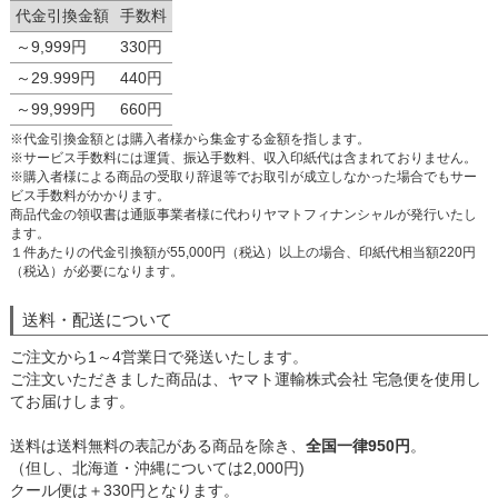
代金引換金額
手数料
～9,999円
330円
～29.999円
440円
～99,999円
660円
※代金引換金額とは購入者様から集金する金額を指します。
※サービス手数料には運賃、振込手数料、収入印紙代は含まれておりません。
※購入者様による商品の受取り辞退等でお取引が成立しなかった場合でもサー
ビス手数料がかかります。
商品代金の領収書は通販事業者様に代わりヤマトフィナンシャルが発行いたし
ます。
１件あたりの代金引換額が55,000円（税込）以上の場合、印紙代相当額220円
（税込）が必要になります。
送料・配送について
ご注文から1～4営業日で発送いたします。
ご注文いただきました商品は、ヤマト運輸株式会社 宅急便を使用し
てお届けします。
送料は送料無料の表記がある商品を除き、
全国一律950円
。
（但し、北海道・沖縄については2,000円)
クール便は＋330円となります。