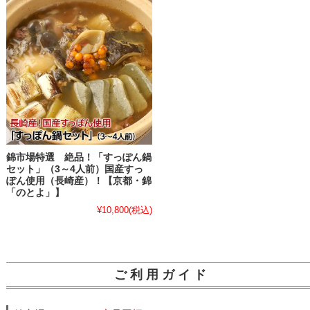
錦市場特選 絶品！「すっぽん鍋
セット」（3～4人前）国産すっ
ぽん使用（長崎産）！【京都・錦
「のとよ」】
¥10,800
(税込)
ご 利 用 ガ イ ド