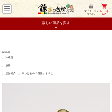
マイページへ
カートを
ログイン
みる
欲しい商品を探す
HOME
冷蔵便
漬物
店舗紹介
京つけもの「桝悟」ますご