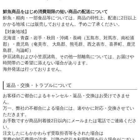
鮮魚商品をはじめ消費期限の短い商品の配送について
鮮魚・精肉・一部食品等については、商品の特性上、配達に2日以上
かかる地域 には販売しておりません。予めご了承ください。
【対象地域】
北海道・青森・岩手・秋田・沖縄・長崎（五島市、対馬市、南松浦
郡）・鹿児島（奄美市、 大島郡、熊毛群、西之表市、喜界町、鹿児
島群、与論町）
伊豆諸島および小笠原諸島、その他一部離島については、お届けや
時間帯のご希望に添えない場合があります。
海外発送は行っておりません。
返品・交換・トラブルについて
お客様のご都合によるキャンセル・返品・交換はお受けできませ
ん。
万一、弊社の不都合による場合には、速やかに対応・交換させてい
ただきます。
お手数ですが商品到着後2日以内にメールまたは電話でご連絡くださ
い。
注文したにもかかわらず受取拒否等をされた場合は
実費や対応費用の請求、以降の代引き利用制限を行う場合がござい