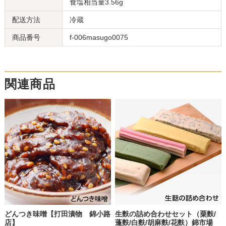
食塩相当量3.56g
配送方法
冷蔵
商品番号
f-006masugo0075
関連商品
どんつき味噌【打田漬物 錦小路
生麩の詰め合わせセット（粟麩/
店】
蓬麩/白麩/胡麻麩/花麩）錦市場