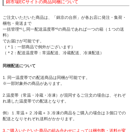
錦市場ECサイトの商品同梱について
ご注文いただいた商品は、「錦京の台所」が各お店に発注・集荷・
梱包・発送まで
一括管理*¹し同一配送温度帯*²の商品であれば一つの箱（１つの送
料）
でお届けが可能です。
（＊1：一部商品で例外がございます）
（＊2：配送温度帯：常温配送、冷蔵配送、冷凍配送）
同梱配送について
1. 同一温度帯での配送商品は同梱が可能です。
※一部対象外の商品があります。
2.温度帯（常温・冷蔵・冷凍）が混同するご注文の場合は、それぞ
れ適した温度帯での配送となりす。
例）１.常温＋２.冷蔵＋３.冷凍の商品をご購入の場合は３個口での
配送となりそれぞれ送料がかかります。
3.ご購入いただいた商品の組み合わせによっては梱包数・送料が変