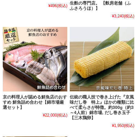
生麩の専門店。 【麩房老舗（ふ
¥496
(税込)
ふさろうほ）】
¥3,240
(税込)
京の料理人が認める鮮魚店のおす
伝統の職人技で巻き上げた『京風
すめ 鮮魚詰め合わせ【錦市場厳
味だし巻 特上』ほかの種類に比
選セット】
べて柔らさが特徴。約300g（約3
～4人前）錦市場, だし巻き玉子
¥22,000
(税込)
【三木鶏卵】
¥1,950
(税込)