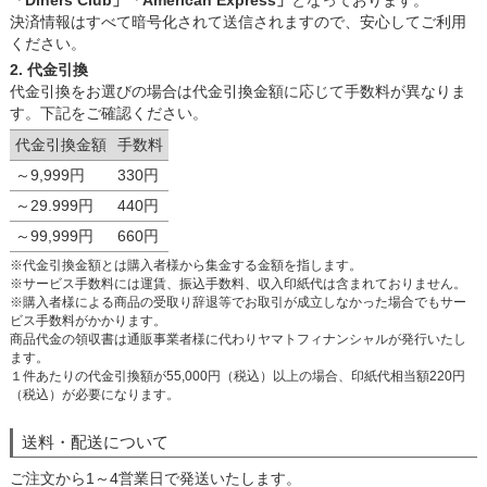
「Diners Club」「American Express」
となっております。
決済情報はすべて暗号化されて送信されますので、安心してご利用
ください。
2. 代金引換
代金引換をお選びの場合は代金引換金額に応じて手数料が異なりま
す。下記をご確認ください。
代金引換金額
手数料
～9,999円
330円
～29.999円
440円
～99,999円
660円
※代金引換金額とは購入者様から集金する金額を指します。
※サービス手数料には運賃、振込手数料、収入印紙代は含まれておりません。
※購入者様による商品の受取り辞退等でお取引が成立しなかった場合でもサー
ビス手数料がかかります。
商品代金の領収書は通販事業者様に代わりヤマトフィナンシャルが発行いたし
ます。
１件あたりの代金引換額が55,000円（税込）以上の場合、印紙代相当額220円
（税込）が必要になります。
送料・配送について
ご注文から1～4営業日で発送いたします。