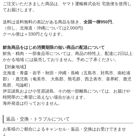
ご注文いただきました商品は、ヤマト運輸株式会社 宅急便を使用し
てお届けします。
送料は送料無料の表記がある商品を除き、
全国一律950円
。
（但し、北海道・沖縄については2,000円)
クール便は＋330円となります。
鮮魚商品をはじめ消費期限の短い商品の配送について
鮮魚・精肉・一部食品等については、商品の特性上、配達に2日以上
かかる地域 には販売しておりません。予めご了承ください。
【対象地域】
北海道・青森・岩手・秋田・沖縄・長崎（五島市、対馬市、南松浦
郡）・鹿児島（奄美市、 大島郡、熊毛群、西之表市、喜界町、鹿児
島群、与論町）
伊豆諸島および小笠原諸島、その他一部離島については、お届けや
時間帯のご希望に添えない場合があります。
海外発送は行っておりません。
返品・交換・トラブルについて
お客様のご都合によるキャンセル・返品・交換はお受けできませ
ん。