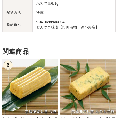
塩相当量6.1g
配送方法
冷蔵
f-041uchida0004
商品番号
どんつき味噌【打田漬物 錦小路店】
関連商品