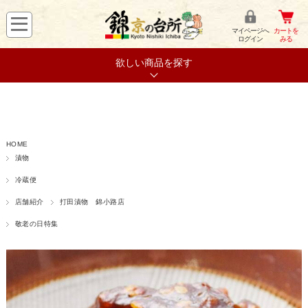
マイページへ
カートを
ログイン
みる
欲しい商品を探す
HOME
漬物
冷蔵便
店舗紹介
打田漬物 錦小路店
敬老の日特集