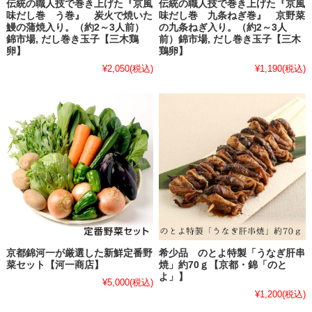
伝統の職人技で巻き上げた『京風
伝統の職人技で巻き上げた『京風
味だし巻 う巻』 炭火で焼いた
味だし巻 九条ねぎ巻』 京野菜
鰻の蒲焼入り。（約2～3人前）
の九条ねぎ入り。（約2～3人
錦市場, だし巻き玉子【三木鶏
前）錦市場, だし巻き玉子【三木
卵】
鶏卵】
¥2,050
(税込)
¥1,190
(税込)
京都錦河一が厳選した新鮮定番野
希少品 のとよ特製「うなぎ肝串
菜セット【河一商店】
焼」約70ｇ【京都・錦「のと
よ」】
¥5,000
(税込)
¥1,200
(税込)