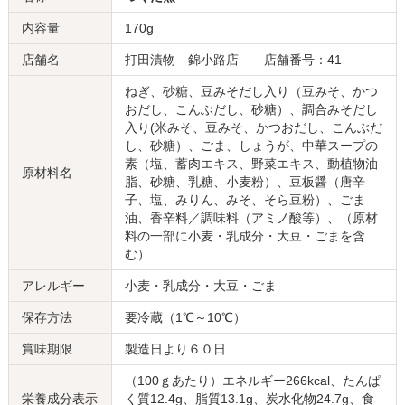
内容量
170g
店舗名
打田漬物 錦小路店 店舗番号：41
ねぎ、砂糖、豆みそだし入り（豆みそ、かつ
おだし、こんぶだし、砂糖）、調合みそだし
入り(米みそ、豆みそ、かつおだし、こんぶだ
し、砂糖）、ごま、しょうが、中華スープの
素（塩、蓄肉エキス、野菜エキス、動植物油
原材料名
脂、砂糖、乳糖、小麦粉）、豆板醤（唐辛
子、塩、みりん、みそ、そら豆粉）、ごま
油、香辛料／調味料（アミノ酸等）、（原材
料の一部に小麦・乳成分・大豆・ごまを含
む）
アレルギー
小麦・乳成分・大豆・ごま
保存方法
要冷蔵（1℃～10℃）
賞味期限
製造日より６０日
（100ｇあたり）エネルギー266kcal、たんぱ
栄養成分表示
く質12.4g、脂質13.1g、炭水化物24.7g、食