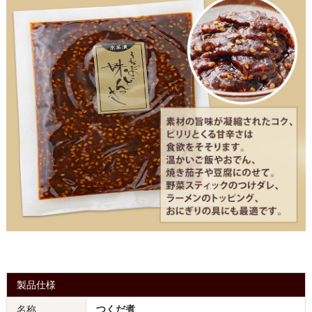
製品仕様
名称
つくだ煮