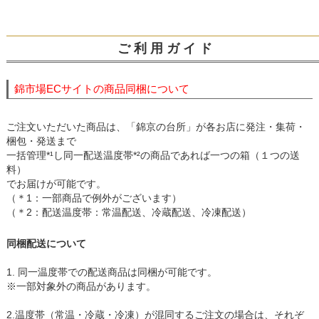
ご 利 用 ガ イ ド
錦市場ECサイトの商品同梱について
ご注文いただいた商品は、「錦京の台所」が各お店に発注・集荷・
梱包・発送まで
一括管理*¹し同一配送温度帯*²の商品であれば一つの箱（１つの送
料）
でお届けが可能です。
（＊1：一部商品で例外がございます）
（＊2：配送温度帯：常温配送、冷蔵配送、冷凍配送）
同梱配送について
1. 同一温度帯での配送商品は同梱が可能です。
※一部対象外の商品があります。
2.温度帯（常温・冷蔵・冷凍）が混同するご注文の場合は、それぞ