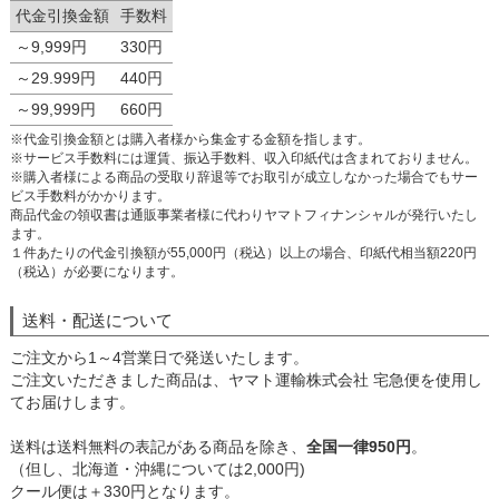
代金引換金額
手数料
～9,999円
330円
～29.999円
440円
～99,999円
660円
※代金引換金額とは購入者様から集金する金額を指します。
※サービス手数料には運賃、振込手数料、収入印紙代は含まれておりません。
※購入者様による商品の受取り辞退等でお取引が成立しなかった場合でもサー
ビス手数料がかかります。
商品代金の領収書は通販事業者様に代わりヤマトフィナンシャルが発行いたし
ます。
１件あたりの代金引換額が55,000円（税込）以上の場合、印紙代相当額220円
（税込）が必要になります。
送料・配送について
ご注文から1～4営業日で発送いたします。
ご注文いただきました商品は、ヤマト運輸株式会社 宅急便を使用し
てお届けします。
送料は送料無料の表記がある商品を除き、
全国一律950円
。
（但し、北海道・沖縄については2,000円)
クール便は＋330円となります。