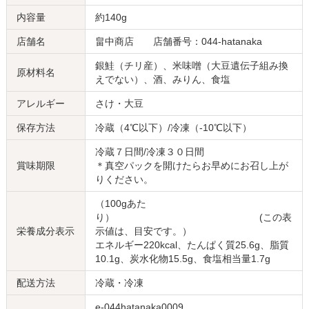
内容量
約140g
店舗名
畠中商店 店舗番号：044-hatanaka
銀鮭（チリ産）、米味噌（大豆遺伝子組み換
原材料名
えでない）、酒、みりん、食塩
アレルギー
さけ・大豆
保存方法
冷蔵（4℃以下）/冷凍（-10℃以下）
冷蔵７日間/冷凍３０日間
賞味期限
＊真空パックを開けたらお早めにお召し上が
りください。
（100gあた
り） (この表
栄養成分表示
示値は、目安です。）
エネルギー220kcal、たんぱく質25.6g、脂質
10.1g、炭水化物15.5g、食塩相当量1.7g
配送方法
冷蔵・冷凍
e-044hatanaka0009