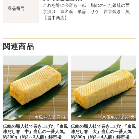
これを肴に今宵も一献 脂ののった銀鮭の西
商品番号
京漬け 京名産 単品 サケ 西京焼き 魚
【畠中商店】
関連商品
伝統の職人技で巻き上げた『京風
伝統の職人技で巻き上げた『京風
味だし巻 中』当店の一番人気。
味だし巻 大』当店の一番人気
約200g（約2～3人前）錦市場,
約300g（約3～4人前）錦市場,