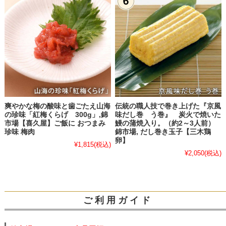
爽やかな梅の酸味と歯ごたえ山海
伝統の職人技で巻き上げた『京風
の珍味「紅梅くらげ 300g」,錦
味だし巻 う巻』 炭火で焼いた
市場【喜久屋】ご飯に おつまみ
鰻の蒲焼入り。（約2～3人前）
珍味 梅肉
錦市場, だし巻き玉子【三木鶏
卵】
¥1,815
(税込)
¥2,050
(税込)
ご 利 用 ガ イ ド