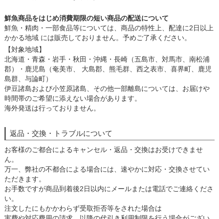
鮮魚商品をはじめ消費期限の短い商品の配送について
鮮魚・精肉・一部食品等については、商品の特性上、配達に2日以上
かかる地域 には販売しておりません。予めご了承ください。
【対象地域】
北海道・青森・岩手・秋田・沖縄・長崎（五島市、対馬市、南松浦
郡）・鹿児島（奄美市、 大島郡、熊毛群、西之表市、喜界町、鹿児
島群、与論町）
伊豆諸島および小笠原諸島、その他一部離島については、お届けや
時間帯のご希望に添えない場合があります。
海外発送は行っておりません。
返品・交換・トラブルについて
お客様のご都合によるキャンセル・返品・交換はお受けできませ
ん。
万一、弊社の不都合による場合には、速やかに対応・交換させてい
ただきます。
お手数ですが商品到着後2日以内にメールまたは電話でご連絡くださ
い。
注文したにもかかわらず受取拒否等をされた場合は
実費や対応費用の請求、以降の代引き利用制限を行う場合がござい