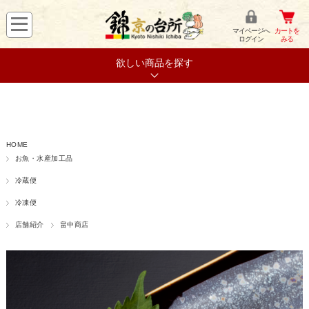
マイページへ
カートを
ログイン
みる
欲しい商品を探す
HOME
お魚・水産加工品
冷蔵便
冷凍便
店舗紹介
畠中商店