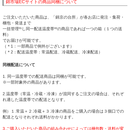
錦市場ECサイトの商品同梱について
ご注文いただいた商品は、「錦京の台所」が各お店に発注・集荷・
梱包・発送まで
一括管理*¹し同一配送温度帯*²の商品であれば一つの箱（１つの送
料）
でお届けが可能です。
（＊1：一部商品で例外がございます）
（＊2：配送温度帯：常温配送、冷蔵配送、冷凍配送）
同梱配送について
1. 同一温度帯での配送商品は同梱が可能です。
※一部対象外の商品があります。
2.温度帯（常温・冷蔵・冷凍）が混同するご注文の場合は、それぞ
れ適した温度帯での配送となりす。
例）１.常温＋２.冷蔵＋３.冷凍の商品をご購入の場合は３個口での
配送となりそれぞれ送料がかかります。
3.ご購入いただいた商品の組み合わせによっては梱包数・送料が変