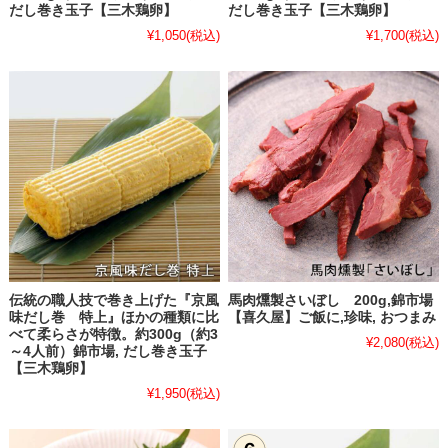
だし巻き玉子【三木鶏卵】
だし巻き玉子【三木鶏卵】
¥1,050
(税込)
¥1,700
(税込)
伝統の職人技で巻き上げた『京風
馬肉燻製さいぼし 200g,錦市場
味だし巻 特上』ほかの種類に比
【喜久屋】ご飯に,珍味, おつまみ
べて柔らさが特徴。約300g（約3
¥2,080
(税込)
～4人前）錦市場, だし巻き玉子
【三木鶏卵】
¥1,950
(税込)