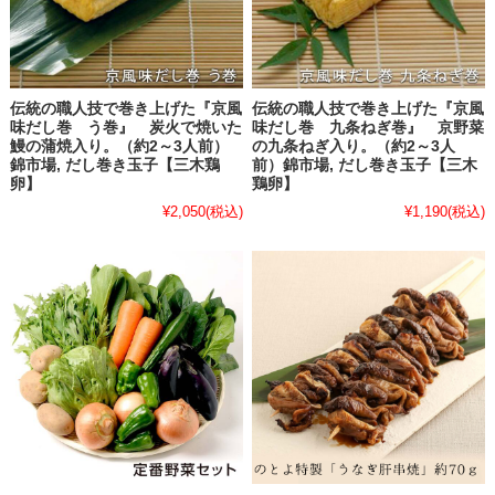
伝統の職人技で巻き上げた『京風
伝統の職人技で巻き上げた『京風
味だし巻 う巻』 炭火で焼いた
味だし巻 九条ねぎ巻』 京野菜
鰻の蒲焼入り。（約2～3人前）
の九条ねぎ入り。（約2～3人
錦市場, だし巻き玉子【三木鶏
前）錦市場, だし巻き玉子【三木
卵】
鶏卵】
¥2,050
(税込)
¥1,190
(税込)