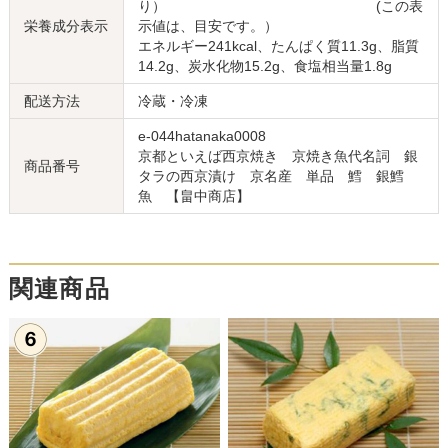
り） (この表
栄養成分表示
示値は、目安です。）
エネルギー241kcal、たんぱく質11.3g、脂質
14.2g、炭水化物15.2g、食塩相当量1.8g
配送方法
冷蔵・冷凍
e-044hatanaka0008
京都といえば西京焼き 京焼き魚代名詞 銀
商品番号
タラの西京漬け 京名産 単品 鱈 銀鱈
魚 【畠中商店】
関連商品