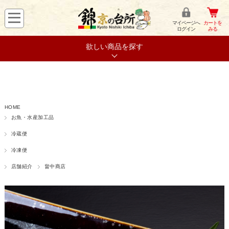
マイページへ
カートを
ログイン
みる
欲しい商品を探す
HOME
お魚・水産加工品
冷蔵便
冷凍便
店舗紹介
畠中商店