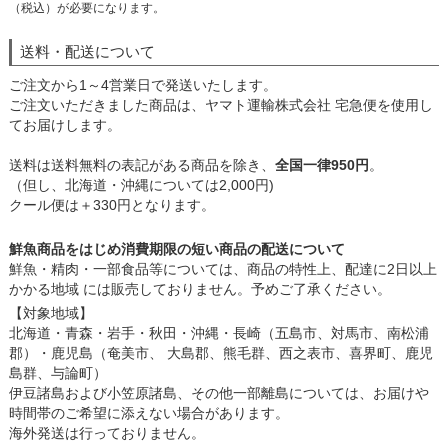
（税込）が必要になります。
送料・配送について
ご注文から1～4営業日で発送いたします。
ご注文いただきました商品は、ヤマト運輸株式会社 宅急便を使用し
てお届けします。
送料は送料無料の表記がある商品を除き、
全国一律950円
。
（但し、北海道・沖縄については2,000円)
クール便は＋330円となります。
鮮魚商品をはじめ消費期限の短い商品の配送について
鮮魚・精肉・一部食品等については、商品の特性上、配達に2日以上
かかる地域 には販売しておりません。予めご了承ください。
【対象地域】
北海道・青森・岩手・秋田・沖縄・長崎（五島市、対馬市、南松浦
郡）・鹿児島（奄美市、 大島郡、熊毛群、西之表市、喜界町、鹿児
島群、与論町）
伊豆諸島および小笠原諸島、その他一部離島については、お届けや
時間帯のご希望に添えない場合があります。
海外発送は行っておりません。