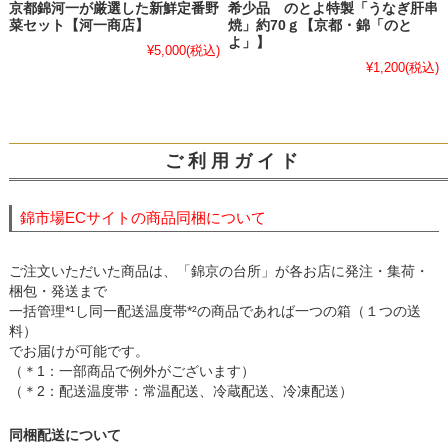
京都錦河一が厳選した新鮮定番野
希少品 のとよ特製「うなぎ肝串
菜セット【河一商店】
焼」約70ｇ【京都・錦「のと
よ」】
¥5,000
(税込)
¥1,200
(税込)
ご 利 用 ガ イ ド
錦市場ECサイトの商品同梱について
ご注文いただいた商品は、「錦京の台所」が各お店に発注・集荷・
梱包・発送まで
一括管理*¹し同一配送温度帯*²の商品であれば一つの箱（１つの送
料）
でお届けが可能です。
（＊1：一部商品で例外がございます）
（＊2：配送温度帯：常温配送、冷蔵配送、冷凍配送）
同梱配送について