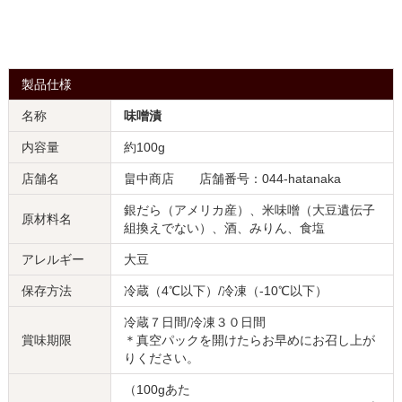
製品仕様
名称
味噌漬
内容量
約100g
店舗名
畠中商店 店舗番号：044-hatanaka
銀だら（アメリカ産）、米味噌（大豆遺伝子
原材料名
組換えでない）、酒、みりん、食塩
アレルギー
大豆
保存方法
冷蔵（4℃以下）/冷凍（-10℃以下）
冷蔵７日間/冷凍３０日間
賞味期限
＊真空パックを開けたらお早めにお召し上が
りください。
（100gあた