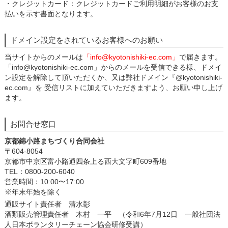
・クレジットカード：クレジットカードご利用明細がお客様のお支
払いを示す書面となります。
ドメイン設定をされているお客様へのお願い
当サイトからのメールは
「info@kyotonishiki-ec.com」
で届きます。
「info@kyotonishiki-ec.com」からのメールを受信できる様、ドメイ
ン設定を解除して頂いただくか、又は弊社ドメイン『@kyotonishiki-
ec.com』を 受信リストに加えていただきますよう、お願い申し上げ
ます。
お問合せ窓口
京都錦小路まちづくり合同会社
〒604-8054
京都市中京区富小路通四条上る西大文字町609番地
TEL：0800-200-6040
営業時間：10:00〜17:00
※年末年始を除く
通販サイト責任者 清水彰
酒類販売管理責任者 木村 一平 （令和6年7月12日 一般社団法
人日本ボランタリーチェーン協会研修受講）