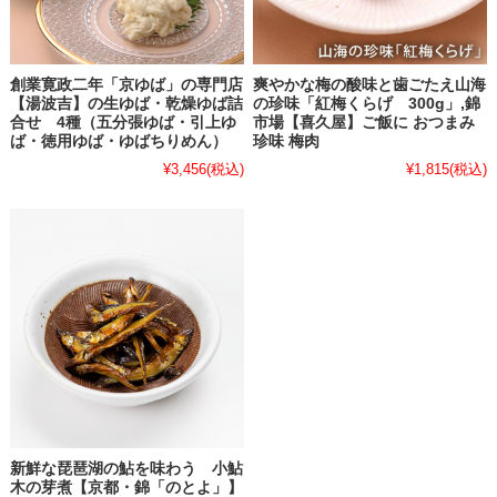
創業寛政二年「京ゆば」の専門店
爽やかな梅の酸味と歯ごたえ山海
【湯波吉】の生ゆば・乾燥ゆば詰
の珍味「紅梅くらげ 300g」,錦
合せ 4種（五分張ゆば・引上ゆ
市場【喜久屋】ご飯に おつまみ
ば・徳用ゆば・ゆばちりめん）
珍味 梅肉
¥3,456
(税込)
¥1,815
(税込)
新鮮な琵琶湖の鮎を味わう 小鮎
木の芽煮【京都・錦「のとよ」】