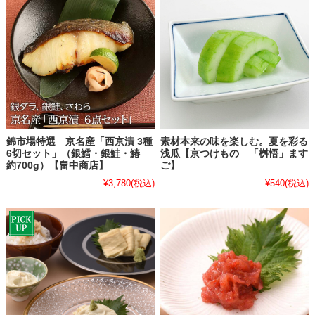
錦市場特選 京名産「西京漬 3種
素材本来の味を楽しむ。夏を彩る
6切セット」（銀鱈・銀鮭・鰆
浅瓜【京つけもの 「桝悟」ます
約700g）【畠中商店】
ご】
¥3,780
(税込)
¥540
(税込)