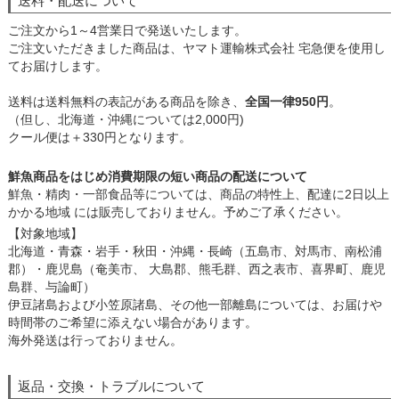
送料・配送について
ご注文から1～4営業日で発送いたします。
ご注文いただきました商品は、ヤマト運輸株式会社 宅急便を使用し
てお届けします。
送料は送料無料の表記がある商品を除き、
全国一律950円
。
（但し、北海道・沖縄については2,000円)
クール便は＋330円となります。
鮮魚商品をはじめ消費期限の短い商品の配送について
鮮魚・精肉・一部食品等については、商品の特性上、配達に2日以上
かかる地域 には販売しておりません。予めご了承ください。
【対象地域】
北海道・青森・岩手・秋田・沖縄・長崎（五島市、対馬市、南松浦
郡）・鹿児島（奄美市、 大島郡、熊毛群、西之表市、喜界町、鹿児
島群、与論町）
伊豆諸島および小笠原諸島、その他一部離島については、お届けや
時間帯のご希望に添えない場合があります。
海外発送は行っておりません。
返品・交換・トラブルについて