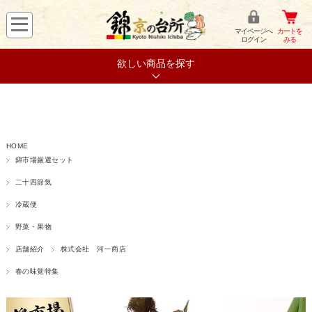
マイページへ
カートを
ログイン
みる
欲しい商品を探す
HOME
錦市場厳選セット
二十四節気
冷蔵便
野菜・果物
店舗紹介
株式会社 河一商店
春の味覚特集