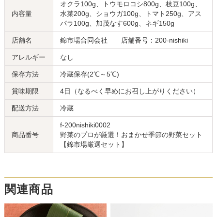
オクラ100g、トウモロコシ800g、枝豆100g、
内容量
水菜200g、ショウガ100g、トマト250g、アス
パラ100g、加茂なす600g、ネギ150g
店舗名
錦市場合同会社 店舗番号：200-nishiki
アレルギー
なし
保存方法
冷蔵保存(2℃～5℃)
賞味期限
4日（なるべく早めにお召し上がりください）
配送方法
冷蔵
f-200nishiki0002
商品番号
野菜のプロが厳選！おまかせ季節の野菜セット
【錦市場厳選セット】
関連商品