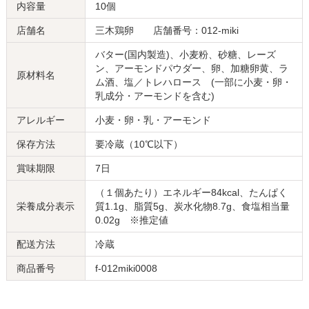
内容量
10個
店舗名
三木鶏卵 店舗番号：012-miki
バター(国内製造)、小麦粉、砂糖、レーズ
ン、アーモンドパウダー、卵、加糖卵黄、ラ
原材料名
ム酒、塩／トレハロース (一部に小麦・卵・
乳成分・アーモンドを含む)
アレルギー
小麦・卵・乳・アーモンド
保存方法
要冷蔵（10℃以下）
賞味期限
7日
（１個あたり）エネルギー84kcal、たんぱく
栄養成分表示
質1.1g、脂質5g、炭水化物8.7g、食塩相当量
0.02g ※推定値
配送方法
冷蔵
商品番号
f-012miki0008