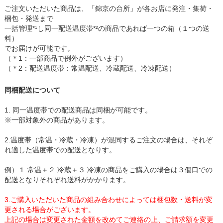
ご注文いただいた商品は、「錦京の台所」が各お店に発注・集荷・
梱包・発送まで
一括管理*¹し同一配送温度帯*²の商品であれば一つの箱（１つの送
料）
でお届けが可能です。
（＊1：一部商品で例外がございます）
（＊2：配送温度帯：常温配送、冷蔵配送、冷凍配送）
同梱配送について
1. 同一温度帯での配送商品は同梱が可能です。
※一部対象外の商品があります。
2.温度帯（常温・冷蔵・冷凍）が混同するご注文の場合は、それぞ
れ適した温度帯での配送となりす。
例）１.常温＋２.冷蔵＋３.冷凍の商品をご購入の場合は３個口での
配送となりそれぞれ送料がかかります。
3.ご購入いただいた商品の組み合わせによっては梱包数・送料が変
更される場合がございます。
上記の場合は変更された金額を改めてご連絡の上、ご請求額を変更