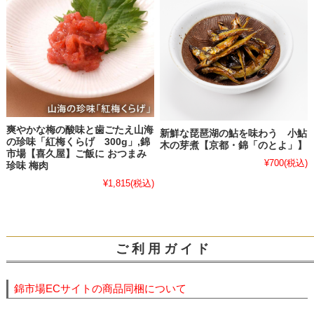
爽やかな梅の酸味と歯ごたえ山海
新鮮な琵琶湖の鮎を味わう 小鮎
の珍味「紅梅くらげ 300g」,錦
木の芽煮【京都・錦「のとよ」】
市場【喜久屋】ご飯に おつまみ
¥700
(税込)
珍味 梅肉
¥1,815
(税込)
ご 利 用 ガ イ ド
錦市場ECサイトの商品同梱について