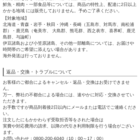
鮮魚・精肉・一部食品等については、商品の特性上、配達に2日以上
かかる地域 には販売しておりません。予めご了承ください。
【対象地域】
北海道・青森・岩手・秋田・沖縄・長崎（五島市、対馬市、南松浦
郡）・鹿児島（奄美市、 大島郡、熊毛群、西之表市、喜界町、鹿児
島群、与論町）
伊豆諸島および小笠原諸島、その他一部離島については、お届けや
時間帯のご希望に添えない場合があります。
海外発送は行っておりません。
返品・交換・トラブルについて
お客様のご都合によるキャンセル・返品・交換はお受けできませ
ん。
万一、弊社の不都合による場合には、速やかに対応・交換させてい
ただきます。
お手数ですが商品到着後2日以内にメールまたは電話でご連絡くださ
い。
注文したにもかかわらず受取拒否等をされた場合は
実費や対応費用の請求、以降の代引き利用制限を行う場合がござい
ます。
お問い合わせ：0800-200-6040（10：00～17：00）