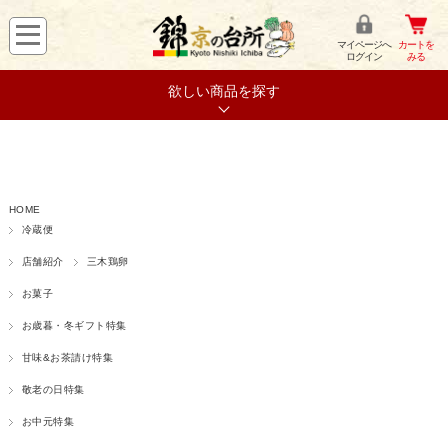
マイページへ
カートを
ログイン
みる
欲しい商品を探す
HOME
冷蔵便
店舗紹介
三木鶏卵
お菓子
お歳暮・冬ギフト特集
甘味&お茶請け特集
敬老の日特集
お中元特集