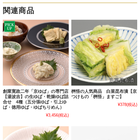
関連商品
創業寛政二年「京ゆば」の専門店
桝悟の人気商品 白菜昆布漬【京
【湯波吉】の生ゆば・乾燥ゆば詰
つけもの「桝悟」ますご】
合せ 4種（五分張ゆば・引上ゆ
¥378
(税込)
ば・徳用ゆば・ゆばちりめん）
¥3,456
(税込)