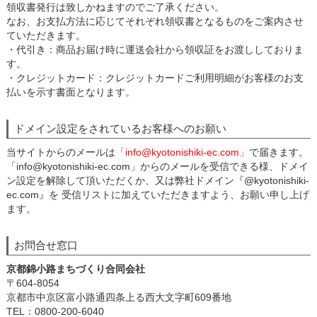
領収書発行は致しかねますのでご了承ください。
なお、お支払方法に応じてそれぞれ領収書となるものをご案内させ
ていただきます。
・代引き：商品お届け時に運送会社から領収証をお渡ししておりま
す。
・クレジットカード：クレジットカードご利用明細がお客様のお支
払いを示す書面となります。
ドメイン設定をされているお客様へのお願い
当サイトからのメールは
「info@kyotonishiki-ec.com」
で届きます。
「info@kyotonishiki-ec.com」からのメールを受信できる様、ドメイ
ン設定を解除して頂いただくか、又は弊社ドメイン『@kyotonishiki-
ec.com』を 受信リストに加えていただきますよう、お願い申し上げ
ます。
お問合せ窓口
京都錦小路まちづくり合同会社
〒604-8054
京都市中京区富小路通四条上る西大文字町609番地
TEL：0800-200-6040