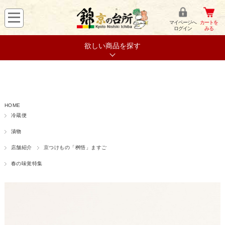
マイページへ
カートを
ログイン
みる
欲しい商品を探す
HOME
冷蔵便
漬物
店舗紹介
京つけもの「桝悟」ますご
春の味覚特集