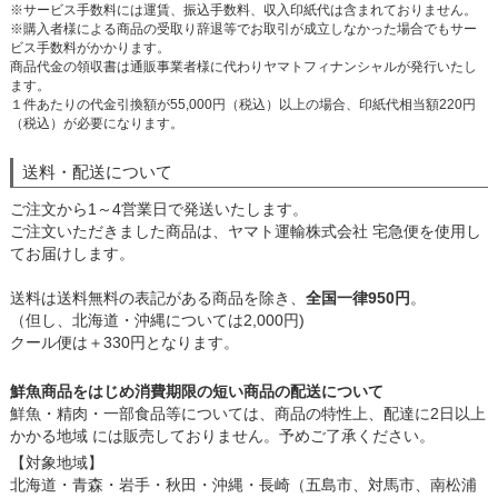
※サービス手数料には運賃、振込手数料、収入印紙代は含まれておりません。
※購入者様による商品の受取り辞退等でお取引が成立しなかった場合でもサー
ビス手数料がかかります。
商品代金の領収書は通販事業者様に代わりヤマトフィナンシャルが発行いたし
ます。
１件あたりの代金引換額が55,000円（税込）以上の場合、印紙代相当額220円
（税込）が必要になります。
送料・配送について
ご注文から1～4営業日で発送いたします。
ご注文いただきました商品は、ヤマト運輸株式会社 宅急便を使用し
てお届けします。
送料は送料無料の表記がある商品を除き、
全国一律950円
。
（但し、北海道・沖縄については2,000円)
クール便は＋330円となります。
鮮魚商品をはじめ消費期限の短い商品の配送について
鮮魚・精肉・一部食品等については、商品の特性上、配達に2日以上
かかる地域 には販売しておりません。予めご了承ください。
【対象地域】
北海道・青森・岩手・秋田・沖縄・長崎（五島市、対馬市、南松浦