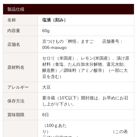
製品仕様
名称
塩漬（刻み）
内容量
60g
京つけもの「桝悟」ますご 店舗番号：
店舗名
006-masugo
セロリ（米国産）、レモン(米国産）、漬け原
材料（食塩、たん白加水分解物、還元水飴、
原材料名
醸造酢）／調味料（アミノ酸等）（一部に大
豆を含む）
アレルギー
大豆
要冷蔵（10℃以下）開封後は、お早めにお召
保存方法
し上がり下さい。
賞味期限
8日
（100ｇあた
り） （この表