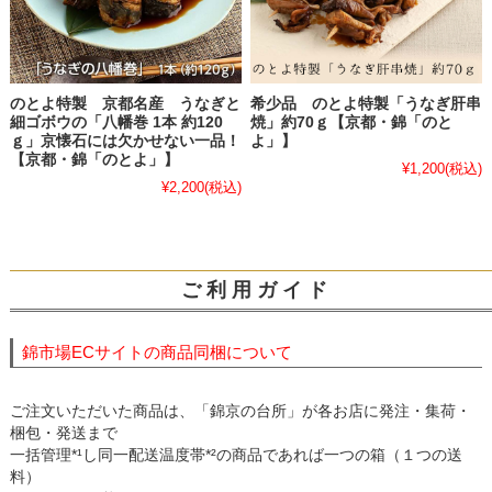
のとよ特製 京都名産 うなぎと
希少品 のとよ特製「うなぎ肝串
細ゴボウの「八幡巻 1本 約120
焼」約70ｇ【京都・錦「のと
ｇ」京懐石には欠かせない一品！
よ」】
【京都・錦「のとよ」】
¥1,200
(税込)
¥2,200
(税込)
ご 利 用 ガ イ ド
錦市場ECサイトの商品同梱について
ご注文いただいた商品は、「錦京の台所」が各お店に発注・集荷・
梱包・発送まで
一括管理*¹し同一配送温度帯*²の商品であれば一つの箱（１つの送
料）