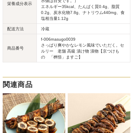
示値は目安です。）
栄養成分表示
エネルギー35kcal、たんぱく質0.4g、脂質
0.2g、炭水化物7.8g、ナトリウム440mg、食
塩相当量1.12g
配送方法
冷蔵
f-006masugo0039
さっぱり爽やかなレモン風味でいただく。セ
商品番号
ルリー 老舗 高級 漬け物 漬物【京つけも
の 「桝悟」ますご】
関連商品