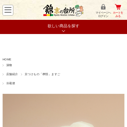
マイページへ
カートを
ログイン
みる
欲しい商品を探す
HOME
漬物
店舗紹介
京つけもの「桝悟」ますご
冷蔵便