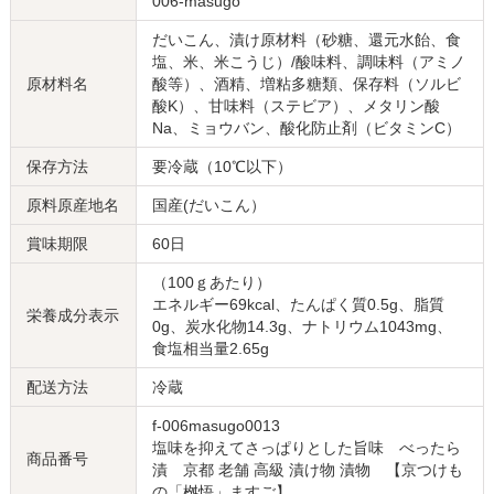
006-masugo
だいこん、漬け原材料（砂糖、還元水飴、食
塩、米、米こうじ）/酸味料、調味料（アミノ
原材料名
酸等）、酒精、増粘多糖類、保存料（ソルビ
酸K）、甘味料（ステビア）、メタリン酸
Na、ミョウバン、酸化防止剤（ビタミンC）
保存方法
要冷蔵（10℃以下）
原料原産地名
国産(だいこん）
賞味期限
60日
（100ｇあたり）
エネルギー69kcal、たんぱく質0.5g、脂質
栄養成分表示
0g、炭水化物14.3g、ナトリウム1043mg、
食塩相当量2.65g
配送方法
冷蔵
f-006masugo0013
塩味を抑えてさっぱりとした旨味 べったら
商品番号
漬 京都 老舗 高級 漬け物 漬物 【京つけも
の「桝悟」ますご】