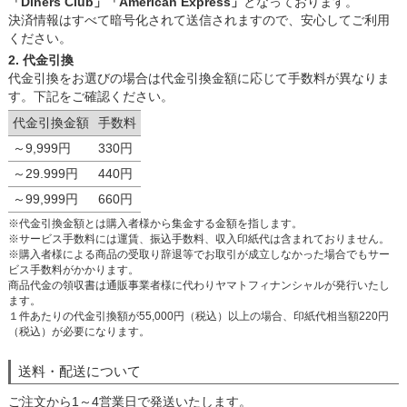
「Diners Club」「American Express」
となっております。
決済情報はすべて暗号化されて送信されますので、安心してご利用
ください。
2. 代金引換
代金引換をお選びの場合は代金引換金額に応じて手数料が異なりま
す。下記をご確認ください。
代金引換金額
手数料
～9,999円
330円
～29.999円
440円
～99,999円
660円
※代金引換金額とは購入者様から集金する金額を指します。
※サービス手数料には運賃、振込手数料、収入印紙代は含まれておりません。
※購入者様による商品の受取り辞退等でお取引が成立しなかった場合でもサー
ビス手数料がかかります。
商品代金の領収書は通販事業者様に代わりヤマトフィナンシャルが発行いたし
ます。
１件あたりの代金引換額が55,000円（税込）以上の場合、印紙代相当額220円
（税込）が必要になります。
送料・配送について
ご注文から1～4営業日で発送いたします。