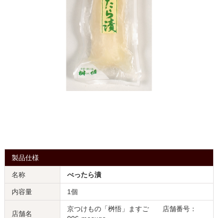
製品仕様
名称
べったら漬
内容量
1個
京つけもの「桝悟」ますご 店舗番号：
店舗名