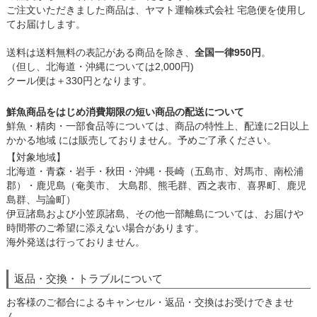
ご注文いただきました商品は、ヤマト運輸株式会社 宅急便を使用し
てお届けします。
送料は送料無料の表記がある商品を除き、
全国一律950円
。
（但し、北海道・沖縄については2,000円)
クール便は＋330円となります。
鮮魚商品をはじめ消費期限の短い商品の配送について
鮮魚・精肉・一部食品等については、商品の特性上、配達に2日以上
かかる地域 には販売しておりません。予めご了承ください。
【対象地域】
北海道・青森・岩手・秋田・沖縄・長崎（五島市、対馬市、南松浦
郡）・鹿児島（奄美市、 大島郡、熊毛群、西之表市、喜界町、鹿児
島群、与論町）
伊豆諸島および小笠原諸島、その他一部離島については、お届けや
時間帯のご希望に添えない場合があります。
海外発送は行っておりません。
返品・交換・トラブルについて
お客様のご都合によるキャンセル・返品・交換はお受けできませ
ん。