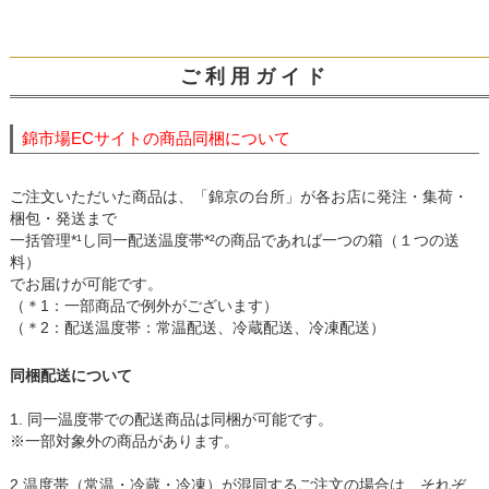
ご 利 用 ガ イ ド
錦市場ECサイトの商品同梱について
ご注文いただいた商品は、「錦京の台所」が各お店に発注・集荷・
梱包・発送まで
一括管理*¹し同一配送温度帯*²の商品であれば一つの箱（１つの送
料）
でお届けが可能です。
（＊1：一部商品で例外がございます）
（＊2：配送温度帯：常温配送、冷蔵配送、冷凍配送）
同梱配送について
1. 同一温度帯での配送商品は同梱が可能です。
※一部対象外の商品があります。
2.温度帯（常温・冷蔵・冷凍）が混同するご注文の場合は、それぞ