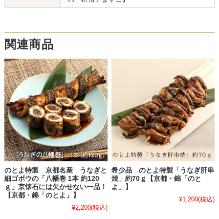
関連商品
のとよ特製 京都名産 うなぎと
希少品 のとよ特製「うなぎ肝串
細ゴボウの「八幡巻 1本 約120
焼」約70ｇ【京都・錦「のと
ｇ」京懐石には欠かせない一品！
よ」】
【京都・錦「のとよ」】
¥1,200
(税込)
¥2,200
(税込)