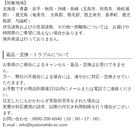
【対象地域】
北海道・青森・岩手・秋田・沖縄・長崎（五島市、対馬市、南松浦
郡）・鹿児島（奄美市、 大島郡、熊毛群、西之表市、喜界町、鹿児
島群、与論町）
伊豆諸島および小笠原諸島、その他一部離島については、お届けや
時間帯のご希望に添えない場合があります。
海外発送は行っておりません。
返品・交換・トラブルについて
お客様のご都合によるキャンセル・返品・交換はお受けできませ
ん。
万一、弊社の不都合による場合には、速やかに対応・交換させてい
ただきます。
お手数ですが商品到着後2日以内にメールまたは電話でご連絡くださ
い。
注文したにもかかわらず受取拒否等をされた場合は
実費や対応費用の請求、以降の代引き利用制限を行う場合がござい
ます。
お問い合わせ：0800-200-6040（10：00～17：00）
E-mail：info@kyotonishiki-ec.com