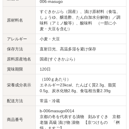
006-masugo
すぐきかぶら（国産）、漬け原材料（食塩、
しょうゆ、醸造酢、たん白加水分解物）／調
原材料名
味料（アミノ酸等）、酸味料 （一部に小
麦・大豆を含む）
アレルギー
小麦・大豆
保存方法
直射日光、高温多湿を避け保存
原料原産地名
国産(すぐきかぶら）
賞味期限
120日
（100ｇあたり）
栄養成分表示
エネルギー23kcal、たんぱく質2.3g、脂質
0.5g、炭水化物2.8g、食塩相当量2.39g
配送方法
常温・冷蔵
b-006masugo0014
京都の冬を代表する漬物 刻みすぐき 京都
商品番号
老舗 高級 漬け物 漬物 【京つけもの 「桝
悟」ますご】