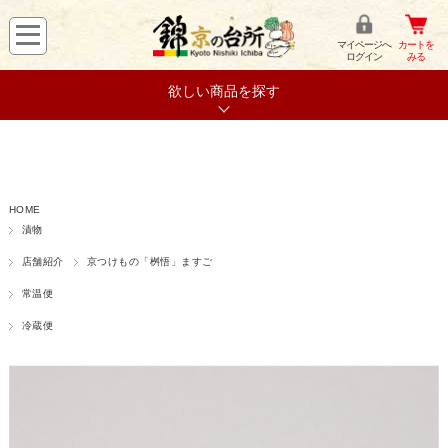
マイページへ
カートを
ログイン
みる
欲しい商品を探す
HOME
漬物
店舗紹介
京つけもの「桝悟」ますご
常温便
冷蔵便