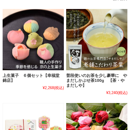
上生菓子 ６個セット【幸福堂
普段使いのお茶を少し豪華に や
錦店】
まだしかぶせ茶100g 【茶・や
まだしや】
¥2,268
(税込)
¥3,240
(税込)