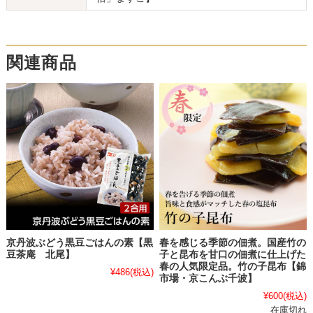
関連商品
京丹波ぶどう黒豆ごはんの素【黒
春を感じる季節の佃煮。国産竹の
豆茶庵 北尾】
子と昆布を甘口の佃煮に仕上げた
春の人気限定品。竹の子昆布【錦
¥486
(税込)
市場・京こんぶ千波】
¥600
(税込)
在庫切れ