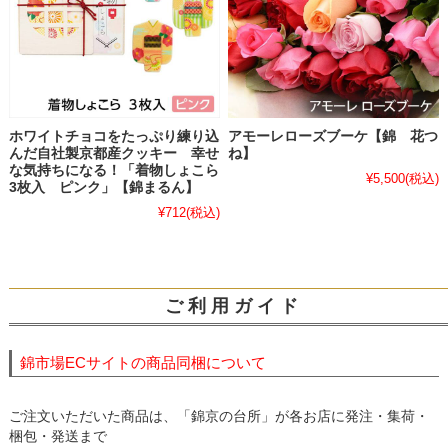
ホワイトチョコをたっぷり練り込
アモーレローズブーケ【錦 花つ
んだ自社製京都産クッキー 幸せ
ね】
な気持ちになる！「着物しょこら
¥5,500
(税込)
3枚入 ピンク」【錦まるん】
¥712
(税込)
ご 利 用 ガ イ ド
錦市場ECサイトの商品同梱について
ご注文いただいた商品は、「錦京の台所」が各お店に発注・集荷・
梱包・発送まで