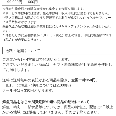
～99,999円
660円
※代金引換金額とは購入者様から集金する金額を指します。
※サービス手数料には運賃、振込手数料、収入印紙代は含まれておりません。
※購入者様による商品の受取り辞退等でお取引が成立しなかった場合でもサー
ビス手数料がかかります。
商品代金の領収書は通販事業者様に代わりヤマトフィナンシャルが発行いたし
ます。
１件あたりの代金引換額が55,000円（税込）以上の場合、印紙代相当額220円
（税込）が必要になります。
送料・配送について
ご注文から1～4営業日で発送いたします。
ご注文いただきました商品は、ヤマト運輸株式会社 宅急便を使用し
てお届けします。
送料は送料無料の表記がある商品を除き、
全国一律950円
。
（但し、北海道・沖縄については2,000円)
クール便は＋330円となります。
鮮魚商品をはじめ消費期限の短い商品の配送について
鮮魚・精肉・一部食品等については、商品の特性上、配達に2日以上
かかる地域 には販売しておりません。予めご了承ください。