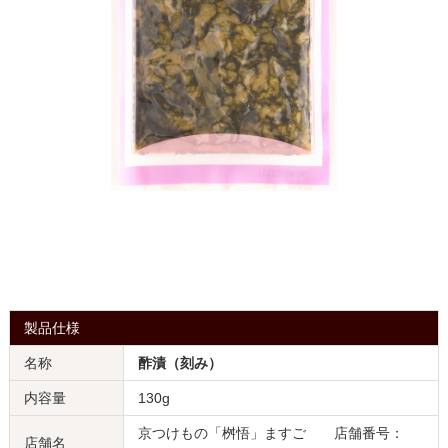
製品仕様
名称
酢漬（刻み）
内容量
130g
京つけもの「桝悟」ますご 店舗番号：
店舗名