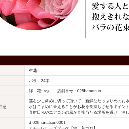
生花
バラ 24本
錦 花つね 店舗番号：028hanatsun
茎を少し斜めに切って頂いて、新鮮なたっぷりめのお
注意
水はこまめに替えることがお花を長持ちさせるポイン
直射日光やエアコンの風が直接当たる場所を避け、涼
d-028hanatsun0001
アモーレローズブーケ【錦 花つね】