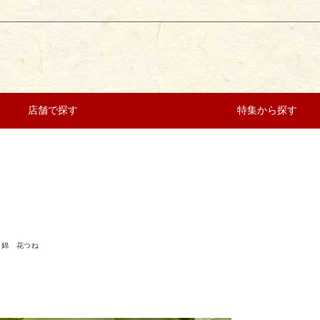
店舗で探す
特集から探す
錦 花つね