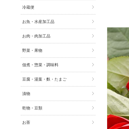
冷蔵便
お魚・水産加工品
お肉・肉加工品
野菜・果物
佃煮・惣菜・調味料
豆腐・湯葉・麩・たまご
漬物
乾物・豆類
お茶