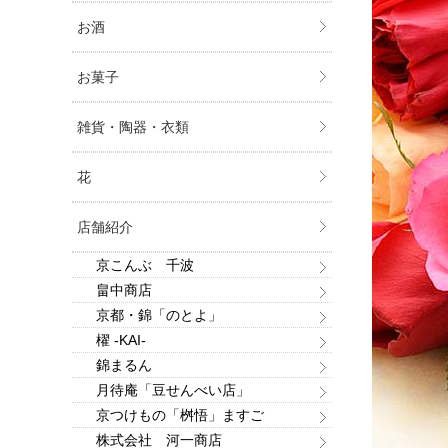
お酒
お菓子
雑貨・陶器・衣類
花
店舗紹介
京こんぶ 千波
畠中商店
京都・錦「のとよ」
櫂 -KAI-
錦まるん
月待庵「豆せんべい店」
京つけもの「桝悟」ますご
株式会社 河一商店