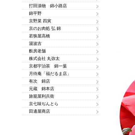
打田漬物 錦小路店
錦平野
京野菜 四寅
京のお肉処 弘 錦
若狭屋高橋
湯波吉
麩房老舗
株式会社 丸弥太
京都宇治茶 錦一葉
月待庵「福だるま店」
有次 錦店
元蔵 錦本店
旅籠屋利兵衛
京七味ぢんとら
田邊屋商店