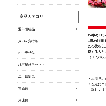
商品カテゴリ
通年贈答品
24本のバ
1日24時
夏の味覚特集
たの愛を伝
愛する人と
お中元特集
（仕入れ状
錦市場厳選セット
二十四節気
＊本商品の送
＊配達に２
常温便
詳しくはご
冷凍便