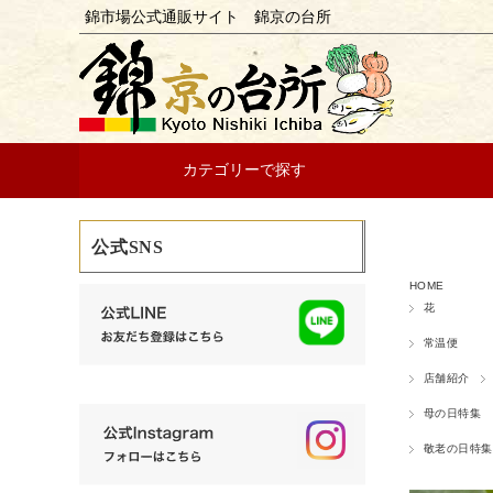
錦市場公式通販サイト 錦京の台所
カテゴリーで探す
公式SNS
HOME
花
常温便
店舗紹介
母の日特集
敬老の日特集