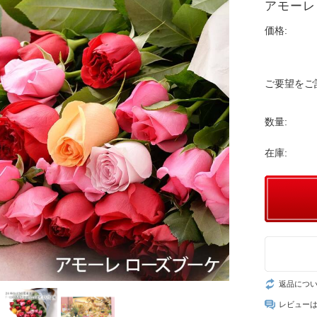
アモーレ
価格:
ご要望をご
数量:
在庫:
返品につ
レビュー