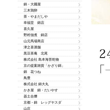
錦・大國屋
三木鶏卵
茶・やまだしや
幸福堂 錦店
喜久屋
野村佃煮 錦店
山元馬場商店
津之喜酒舗
黒豆茶庵 北尾
株式会社 島本海苔乾物
京の提案雑貨「かざり錦」
錦 花つね
鳥豊
株式会社 錦大丸
かき屋 錦・だいやす
器土合爍
京都・錦 レッグヤスダ
山庄