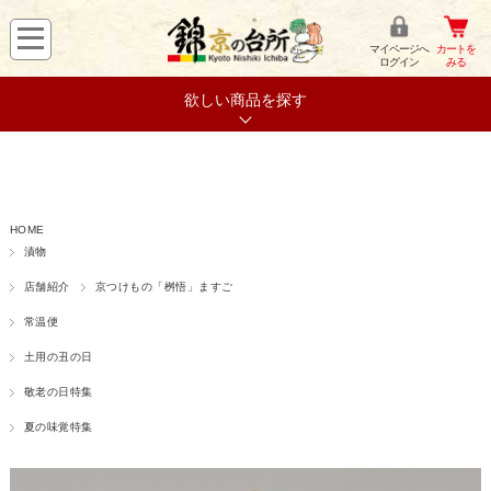
マイページへ
カートを
ログイン
みる
欲しい商品を探す
HOME
漬物
店舗紹介
京つけもの「桝悟」ますご
常温便
土用の丑の日
敬老の日特集
夏の味覚特集