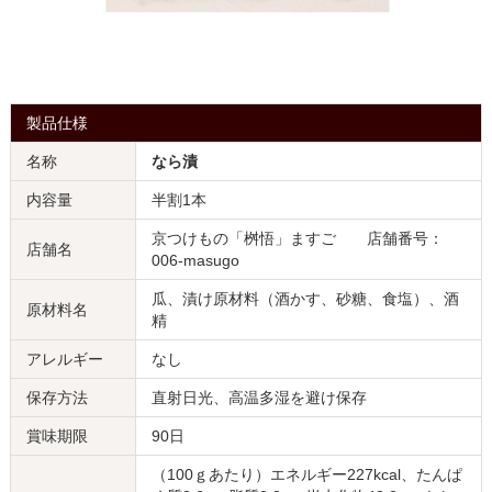
製品仕様
名称
なら漬
内容量
半割1本
京つけもの「桝悟」ますご 店舗番号：
店舗名
006-masugo
瓜、漬け原材料（酒かす、砂糖、食塩）、酒
原材料名
精
アレルギー
なし
保存方法
直射日光、高温多湿を避け保存
賞味期限
90日
（100ｇあたり）エネルギー227kcal、たんぱ