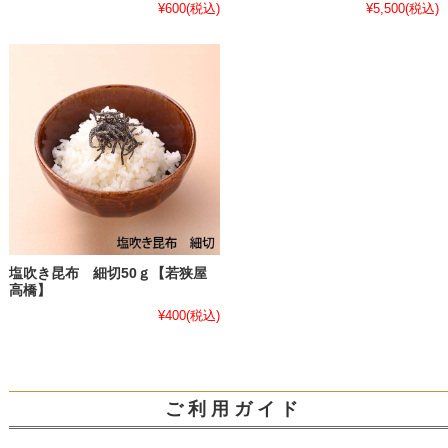
¥600
(税込)
¥5,500
(税込)
塩吹き昆布 細切50ｇ【若狭屋
高橋】
¥400
(税込)
ご 利 用 ガ イ ド