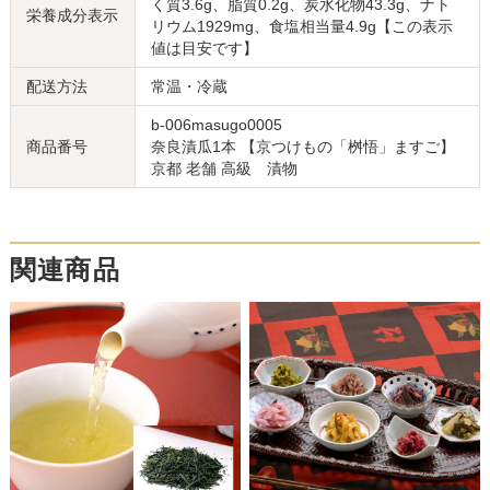
く質3.6g、脂質0.2g、炭水化物43.3g、ナト
栄養成分表示
リウム1929mg、食塩相当量4.9g【この表示
値は目安です】
配送方法
常温・冷蔵
b-006masugo0005
商品番号
奈良漬瓜1本 【京つけもの「桝悟」ますご】
京都 老舗 高級 漬物
関連商品