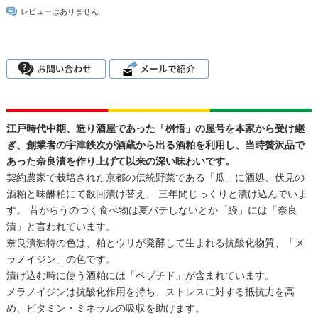
レビューはありません
江戸時代中期、造り酒屋であった「桝悟」の屋号を本家から受け継
ぎ、創業者の宇津鉄次が酒蔵から出る酒粕を利用し、当時贅沢品で
あった奈良漬を作り上げて以来の深い味わいです。
契約農家で栽培された京都の伝統野菜である「瓜」に酒処、伏見の
酒粕と味醂粕にて数回漬け替え、 三年間じっくりと漬け込んでいま
す。 昔からうのつく食べ物は夏バテしないとか「鰻」には「奈良
漬」と言われています。
奈良漬独特の色は、粕とウリが発酵して生まれる抗酸化物質、「メ
ラノイジン」の色です。
漬け込む時に使う酒粕には「ペプチド」が含まれています。
メラノイジンは抗酸化作用を持ち、ストレスに対する抵抗力を高
め、ビタミン・ミネラルの吸収を助けます。