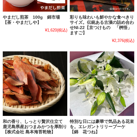
やまだし煎茶 100g 錦市場
彩りも味わいも鮮やかな食べきり
【茶・やまだしや】
サイズ。伝統ある古漬の詰め合わ
せNI-22【京つけもの 「桝悟」
¥1,620
(税込)
ますご】
¥2,376
(税込)
和の香り、しっとり贅沢仕立て
特別な日には豪華で気品ある花束
鹿児島県産おつまみかつを厚削り
を。エレガントリリーブーケ
【株式会社 島本海苔乾物】
【錦 花つね】