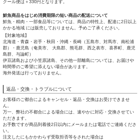
クール便は＋330円となります。
鮮魚商品をはじめ消費期限の短い商品の配送について
鮮魚・精肉・一部食品等については、商品の特性上、配達に2日以上
かかる地域 には販売しておりません。予めご了承ください。
【対象地域】
北海道・青森・岩手・秋田・沖縄・長崎（五島市、対馬市、南松浦
郡）・鹿児島（奄美市、 大島郡、熊毛群、西之表市、喜界町、鹿児
島群、与論町）
伊豆諸島および小笠原諸島、その他一部離島については、お届けや
時間帯のご希望に添えない場合があります。
海外発送は行っておりません。
返品・交換・トラブルについて
お客様のご都合によるキャンセル・返品・交換はお受けできませ
ん。
万一、弊社の不都合による場合には、速やかに対応・交換させてい
ただきます。
お手数ですが商品到着後2日以内にメールまたは電話でご連絡くださ
い。
注文したにもかかわらず受取拒否等をされた場合は