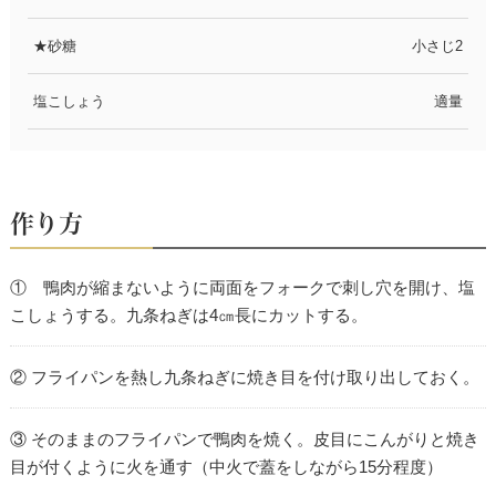
★砂糖
小さじ2
塩こしょう
適量
作り方
① 鴨肉が縮まないように両面をフォークで刺し穴を開け、塩
こしょうする。九条ねぎは4㎝長にカットする。
② フライパンを熱し九条ねぎに焼き目を付け取り出しておく。
③ そのままのフライパンで鴨肉を焼く。皮目にこんがりと焼き
目が付くように火を通す（中火で蓋をしながら15分程度）