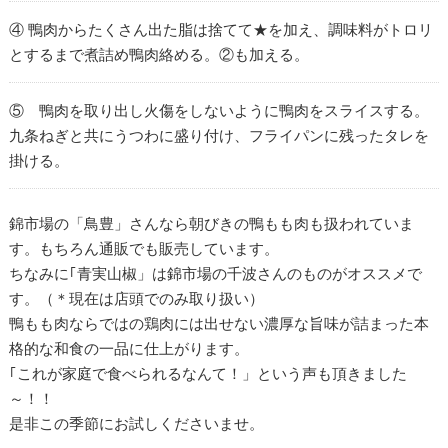
④ 鴨肉からたくさん出た脂は捨てて★を加え、調味料がトロリ
とするまで煮詰め鴨肉絡める。②も加える。
⑤ 鴨肉を取り出し火傷をしないように鴨肉をスライスする。
九条ねぎと共にうつわに盛り付け、フライパンに残ったタレを
掛ける。
錦市場の「鳥豊」さんなら朝びきの鴨もも肉も扱われていま
す。もちろん通販でも販売しています。
ちなみに｢青実山椒」は錦市場の千波さんのものがオススメで
す。（＊現在は店頭でのみ取り扱い）
鴨もも肉ならではの鶏肉には出せない濃厚な旨味が詰まった本
格的な和食の一品に仕上がります。
｢これが家庭で食べられるなんて！」という声も頂きました
～！！
是非この季節にお試しくださいませ。