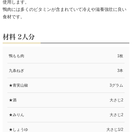
使用します。
鴨肉には多くのビタミンが含まれていて冷えや滋養強壮に良い
食材です。
材料 2人分
鴨もも肉
1枚
九条ねぎ
3本
★青実山椒
3グラム
★酒
大さじ2
★みりん
大さじ2
★しょうゆ
大さじ1/2