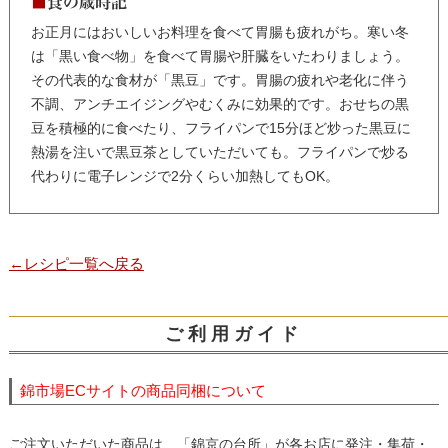
■
食の歳時記
お正月にはおいしいお料理を食べて胃腸も疲れがち。寒い冬
は「黒い食べ物」を食べて胃腸や肝臓をいたわりましょう。
その代表的な食材が「黒豆」です。胃腸の疲れや老化に伴う
不調、アンチエイジングやむくみに効果的です。おせちの黒
豆を積極的に食べたり、フライパンで15分ほど炒った黒豆に
熱湯を注いで黒豆茶としていただいても。フライパンで炒る
代わりに電子レンジで2分くらい加熱してもOK。
←レシピ一覧へ戻る
ご 利 用 ガ イ ド
錦市場ECサイトの商品同梱について
ご注文いただいた商品は、「錦京の台所」が各お店に発注・集荷・