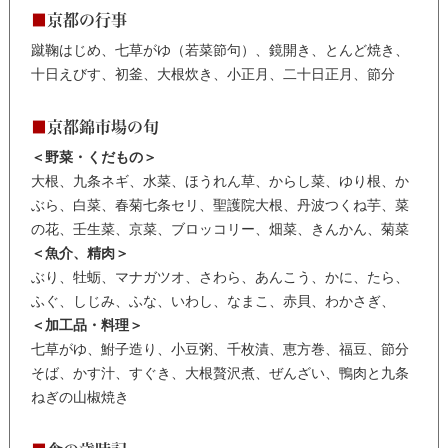
■
京都の行事
蹴鞠はじめ、七草がゆ（若菜節句）、鏡開き、とんど焼き、
十日えびす、初釜、大根炊き、小正月、二十日正月、節分
■
京都錦市場の旬
＜野菜・くだもの＞
大根、九条ネギ、水菜、ほうれん草、からし菜、ゆり根、か
ぶら、白菜、春菊七条セリ、聖護院大根、丹波つくね芋、菜
の花、壬生菜、京菜、ブロッコリー、畑菜、きんかん、菊菜
＜魚介、精肉＞
ぶり、牡蛎、マナガツオ、さわら、あんこう、かに、たら、
ふぐ、しじみ、ふな、いわし、なまこ、赤貝、わかさぎ、
＜加工品・料理＞
七草がゆ、鮒子造り、小豆粥、千枚漬、恵方巻、福豆、節分
そば、かす汁、すぐき、大根贅沢煮、ぜんざい、鴨肉と九条
ねぎの山椒焼き