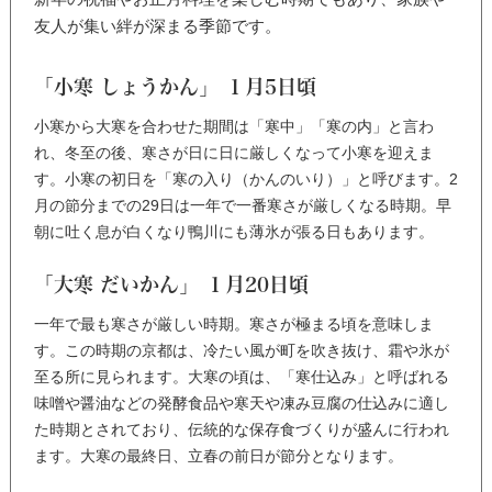
友人が集い絆が深まる季節です。
「小寒 しょうかん」 １月5日頃
小寒から大寒を合わせた期間は「寒中」「寒の内」と言わ
れ、冬至の後、寒さが日に日に厳しくなって小寒を迎えま
す。小寒の初日を「寒の入り（かんのいり）」と呼びます。2
月の節分までの29日は一年で一番寒さが厳しくなる時期。早
朝に吐く息が白くなり鴨川にも薄氷が張る日もあります。
「大寒 だいかん」 １月20日頃
一年で最も寒さが厳しい時期。寒さが極まる頃を意味しま
す。この時期の京都は、冷たい風が町を吹き抜け、霜や氷が
至る所に見られます。大寒の頃は、「寒仕込み」と呼ばれる
味噌や醤油などの発酵食品や寒天や凍み豆腐の仕込みに適し
た時期とされており、伝統的な保存食づくりが盛んに行われ
ます。大寒の最終日、立春の前日が節分となります。