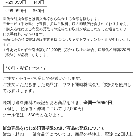
～29.999円
440円
～99,999円
660円
※代金引換金額とは購入者様から集金する金額を指します。
※サービス手数料には運賃、振込手数料、収入印紙代は含まれておりません。
※購入者様による商品の受取り辞退等でお取引が成立しなかった場合でもサー
ビス手数料がかかります。
商品代金の領収書は通販事業者様に代わりヤマトフィナンシャルが発行いたし
ます。
１件あたりの代金引換額が55,000円（税込）以上の場合、印紙代相当額220円
（税込）が必要になります。
送料・配送について
ご注文から1～4営業日で発送いたします。
ご注文いただきました商品は、ヤマト運輸株式会社 宅急便を使用し
てお届けします。
送料は送料無料の表記がある商品を除き、
全国一律950円
。
（但し、北海道・沖縄については2,000円)
クール便は＋330円となります。
鮮魚商品をはじめ消費期限の短い商品の配送について
鮮魚・精肉・一部食品等については、商品の特性上、配達に2日以上