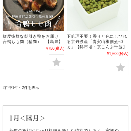
鮮度抜群な朝引き鴨をお届け
下処理不要！香りと色にしびれ
合鴨もも肉（精肉） 【鳥豊】
る京丹波産「青実山椒佃煮60
ｇ」【錦市場・京こんぶ千波】
¥750
(税込)
¥1,600
(税込)
2件中1件～2件を表示
1月＜睦月＞
新年の祝福やお正月料理を楽しむ時期でもあり、家族や