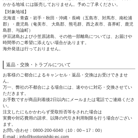
かかる地域 には販売しておりません。予めご了承ください。
【対象地域】
北海道・青森・岩手・秋田・沖縄・長崎（五島市、対馬市、南松浦
郡）・鹿児島（奄美市、 大島郡、熊毛群、西之表市、喜界町、鹿児
島群、与論町）
伊豆諸島および小笠原諸島、その他一部離島については、お届けや
時間帯のご希望に添えない場合があります。
海外発送は行っておりません。
返品・交換・トラブルについて
お客様のご都合によるキャンセル・返品・交換はお受けできませ
ん。
万一、弊社の不都合による場合には、速やかに対応・交換させてい
ただきます。
お手数ですが商品到着後2日以内にメールまたは電話でご連絡くださ
い。
注文したにもかかわらず受取拒否等をされた場合は
実費や対応費用の請求、以降の代引き利用制限を行う場合がござい
ます。
お問い合わせ：0800-200-6040（10：00～17：00）
E-mail：info@kyotonishiki-ec.com