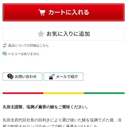
返品についての詳細はこちら
レビューはありません
丸弥太謹製、塩麹〆薫香の鰆をご賞味ください。
丸弥太四代目社長の目利きにより選び抜いた鰆を塩麹で〆た後、冷
風で乾燥させリンゴのチップで軽く薫香をつけました。