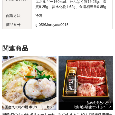
エネルギー160kcal、たんぱく質19.25g、脂
質9.25g、炭水化物1.62g、食塩相当量0.85g
配送方法
冷凍
商品番号
g-059Maruyata0015
関連商品
国産 幻のもつ鍋 ボリューミーセ
弘のええとこどり『焼肉弘堪能セ