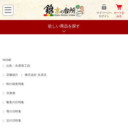
マイページへ
カートを
ログイン
みる
欲しい商品を探す
HOME
お魚・水産加工品
店舗紹介
株式会社 丸弥太
秋の味覚特集
冷凍便
敬老の日特集
母の日特集
父の日特集