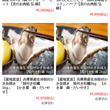
ット【京のお肉処 弘 錦】
ット』ハーフ【京のお肉処 弘
錦】
¥5,000
(税込)
¥8,800
(税込)
【産地直送】兵庫県産生冷殻付か
【産地直送】兵庫県産生冷殻付か
き缶焼き 「殻付き牡蠣
き缶焼き 殻付き牡蠣2kg 【か
1kg」 【かき屋 錦・だいや
き屋 錦・だいやす】
す】
¥3,600
(税込)
¥2,870
(税込)
在庫切れ
在庫切れ