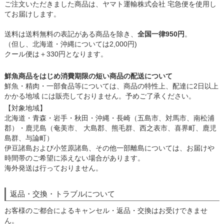
ご注文いただきました商品は、ヤマト運輸株式会社 宅急便を使用し
てお届けします。
送料は送料無料の表記がある商品を除き、
全国一律950円
。
（但し、北海道・沖縄については2,000円)
クール便は＋330円となります。
鮮魚商品をはじめ消費期限の短い商品の配送について
鮮魚・精肉・一部食品等については、商品の特性上、配達に2日以上
かかる地域 には販売しておりません。予めご了承ください。
【対象地域】
北海道・青森・岩手・秋田・沖縄・長崎（五島市、対馬市、南松浦
郡）・鹿児島（奄美市、 大島郡、熊毛群、西之表市、喜界町、鹿児
島群、与論町）
伊豆諸島および小笠原諸島、その他一部離島については、お届けや
時間帯のご希望に添えない場合があります。
海外発送は行っておりません。
返品・交換・トラブルについて
お客様のご都合によるキャンセル・返品・交換はお受けできませ
ん。