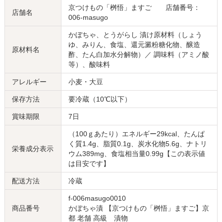
京つけもの「桝悟」ますご 店舗番号：
店舗名
006-masugo
かぼちゃ、とうがらし 漬け原材料（しょう
ゆ、みりん、食塩、還元澱粉糖化物、醸造
原材料名
酢、たん白加水分解物）／ 調味料（アミノ酸
等）、酸味料
アレルギー
小麦・大豆
保存方法
要冷蔵（10℃以下）
賞味期限
7日
（100ｇあたり）エネルギー29kcal、たんぱ
く質1.4g、脂質0.1g、炭水化物5.6g、ナトリ
栄養成分表示
ウム389mg、食塩相当量0.99g【この表示値
は目安です】
配送方法
冷蔵
f-006masugo0010
商品番号
かぼちゃ漬 【京つけもの「桝悟」ますご】京
都 老舗 高級 漬物