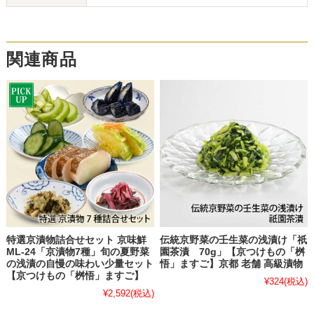
関連商品
特選京漬物詰合せセット 京味鮮
伝統京野菜の壬生菜の浅漬け「祇
ML-24「京漬物7種」旬の夏野菜
園茶漬 70g」【京つけもの「桝
の浅漬の自慢の味わい少量セット
悟」ますご】京都 老舗 高級漬物
【京つけもの「桝悟」ますご】
¥324
(税込)
¥2,592
(税込)