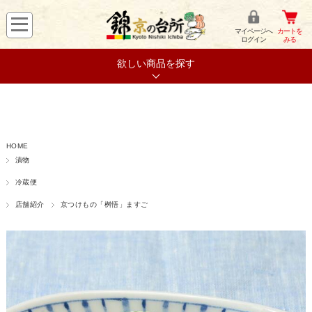
マイページへ
カートを
ログイン
みる
欲しい商品を探す
HOME
漬物
冷蔵便
店舗紹介
京つけもの「桝悟」ますご