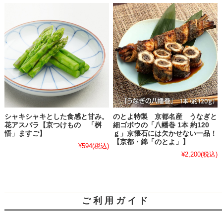
シャキシャキとした食感と甘み。
のとよ特製 京都名産 うなぎと
花アスパラ【京つけもの 「桝
細ゴボウの「八幡巻 1本 約120
悟」ますご】
ｇ」京懐石には欠かせない一品！
【京都・錦「のとよ」】
¥594
(税込)
¥2,200
(税込)
ご 利 用 ガ イ ド