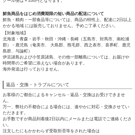
クール便は＋330円となります。
鮮魚商品をはじめ消費期限の短い商品の配送について
鮮魚・精肉・一部食品等については、商品の特性上、配達に2日以上
かかる地域 には販売しておりません。予めご了承ください。
【対象地域】
北海道・青森・岩手・秋田・沖縄・長崎（五島市、対馬市、南松浦
郡）・鹿児島（奄美市、 大島郡、熊毛群、西之表市、喜界町、鹿児
島群、与論町）
伊豆諸島および小笠原諸島、その他一部離島については、お届けや
時間帯のご希望に添えない場合があります。
海外発送は行っておりません。
返品・交換・トラブルについて
お客様のご都合によるキャンセル・返品・交換はお受けできませ
ん。
万一、弊社の不都合による場合には、速やかに対応・交換させてい
ただきます。
お手数ですが商品到着後2日以内にメールまたは電話でご連絡くださ
い。
注文したにもかかわらず受取拒否等をされた場合は