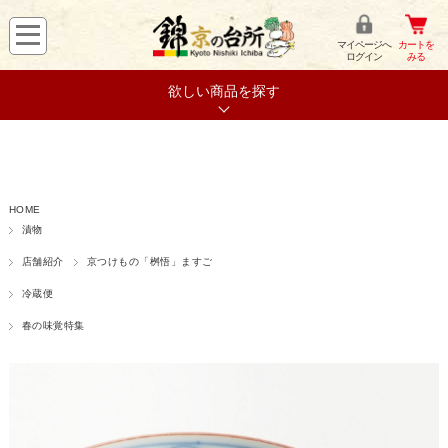
マイページへ
カートを
ログイン
みる
欲しい商品を探す
HOME
漬物
店舗紹介
京つけもの「桝悟」ますご
冷蔵便
春の味覚特集