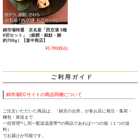
錦市場特選 京名産「西京漬 3種
6切セット」（銀鱈・銀鮭・鰆
約700g）【畠中商店】
¥3,780
(税込)
ご 利 用 ガ イ ド
錦市場ECサイトの商品同梱について
ご注文いただいた商品は、「錦京の台所」が各お店に発注・集荷・
梱包・発送まで
一括管理*¹し同一配送温度帯*²の商品であれば一つの箱（１つの送
料）
でお届けが可能です。