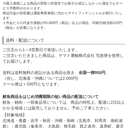
※購入者様による商品の受取り辞退等でお取引が成立しなかった場合でもサー
ビス手数料がかかります。
商品代金の領収書は通販事業者様に代わりヤマトフィナンシャルが発行いたし
ます。
１件あたりの代金引換額が55,000円（税込）以上の場合、印紙代相当額220円
（税込）が必要になります。
送料・配送について
ご注文から1～4営業日で発送いたします。
ご注文いただきました商品は、ヤマト運輸株式会社 宅急便を使用し
てお届けします。
送料は送料無料の表記がある商品を除き、
全国一律950円
。
（但し、北海道・沖縄については2,000円)
クール便は＋330円となります。
鮮魚商品をはじめ消費期限の短い商品の配送について
鮮魚・精肉・一部食品等については、商品の特性上、配達に2日以上
かかる地域 には販売しておりません。予めご了承ください。
【対象地域】
北海道・青森・岩手・秋田・沖縄・長崎（五島市、対馬市、南松浦
郡）・鹿児島（奄美市、 大島郡、熊毛群、西之表市、喜界町、鹿児