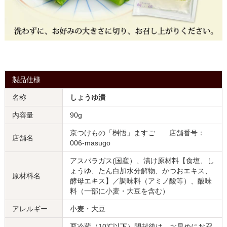
製品仕様
名称
しょうゆ漬
内容量
90g
京つけもの「桝悟」ますご 店舗番号：
店舗名
006-masugo
アスパラガス(国産）、漬け原材料【食塩、し
ょうゆ、たん白加水分解物、かつおエキス、
原材料名
酵母エキス】／調味料（アミノ酸等）、酸味
料（一部に小麦・大豆を含む）
アレルギー
小麦・大豆
要冷蔵（10℃以下）開封後は、お早めにお召