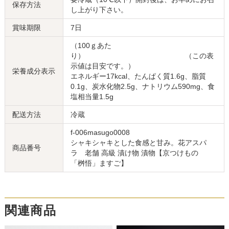
保存方法
し上がり下さい。
賞味期限
7日
（100ｇあた
り） （この表
示値は目安です。）
栄養成分表示
エネルギー17kcal、たんぱく質1.6g、脂質
0.1g、炭水化物2.5g、ナトリウム590mg、食
塩相当量1.5g
配送方法
冷蔵
f-006masugo0008
シャキシャキとした食感と甘み。花アスパ
商品番号
ラ 老舗 高級 漬け物 漬物【京つけもの
「桝悟」ますご】
関連商品