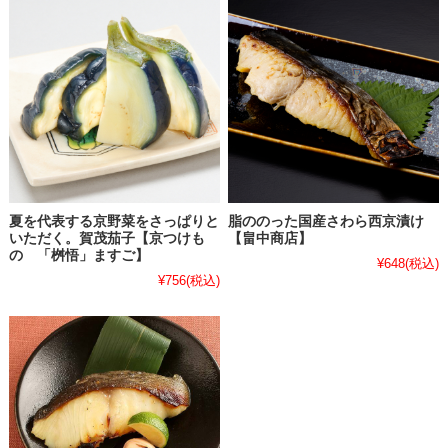
夏を代表する京野菜をさっぱりと
脂ののった国産さわら西京漬け
いただく。賀茂茄子【京つけも
【畠中商店】
の 「桝悟」ますご】
¥648
(税込)
¥756
(税込)