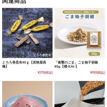
関連商品
とろろ巻昆布40ｇ【若狭屋高
「衝撃のごま」ごま柚子胡椒
橋】
60g【櫂-KAI-】
¥270
(税込)
¥550
(税込)