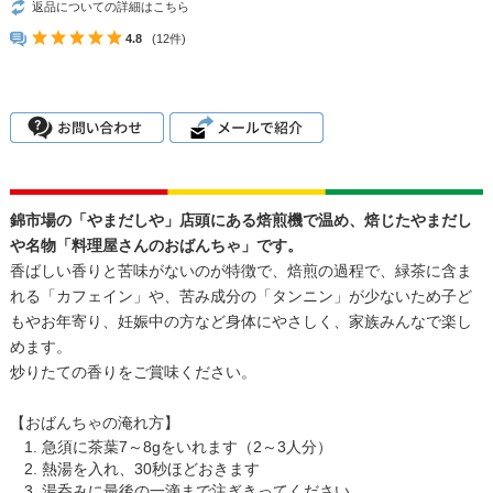
返品についての詳細はこちら
4.8
(12件)
錦市場の「やまだしや」店頭にある焙煎機で温め、焙じたやまだし
や名物「料理屋さんのおばんちゃ」です。
香ばしい香りと苦味がないのが特徴で、焙煎の過程で、緑茶に含ま
れる「カフェイン」や、苦み成分の「タンニン」が少ないため子ど
もやお年寄り、妊娠中の方など身体にやさしく、家族みんなで楽し
めます。
炒りたての香りをご賞味ください。
【おばんちゃの淹れ方】
急須に茶葉7～8gをいれます（2～3人分）
熱湯を入れ、30秒ほどおきます
湯呑みに最後の一滴まで注ぎきってください