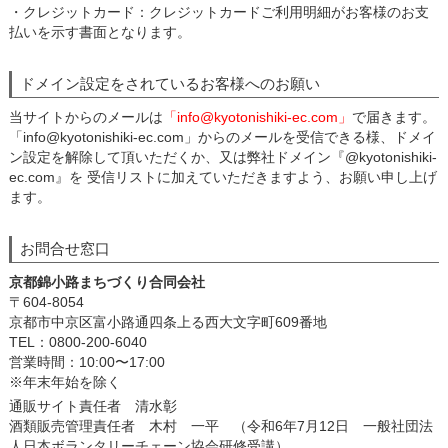
・クレジットカード：クレジットカードご利用明細がお客様のお支
払いを示す書面となります。
ドメイン設定をされているお客様へのお願い
当サイトからのメールは
「info@kyotonishiki-ec.com」
で届きます。
「info@kyotonishiki-ec.com」からのメールを受信できる様、ドメイ
ン設定を解除して頂いただくか、又は弊社ドメイン『@kyotonishiki-
ec.com』を 受信リストに加えていただきますよう、お願い申し上げ
ます。
お問合せ窓口
京都錦小路まちづくり合同会社
〒604-8054
京都市中京区富小路通四条上る西大文字町609番地
TEL：0800-200-6040
営業時間：10:00〜17:00
※年末年始を除く
通販サイト責任者 清水彰
酒類販売管理責任者 木村 一平 （令和6年7月12日 一般社団法
人日本ボランタリーチェーン協会研修受講）