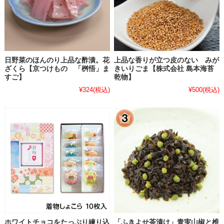
日野菜のほんのり上品な酢漬。花
上品な香りが立つ皮のない みが
ざくら【京つけもの 「桝悟」ま
きいりごま【株式会社 島本海苔
すご】
乾物】
¥324
(税込)
¥500
(税込)
ホワイトチョコをたっぷり練り込
「ふきよせ茶漬け」青実山椒と椎