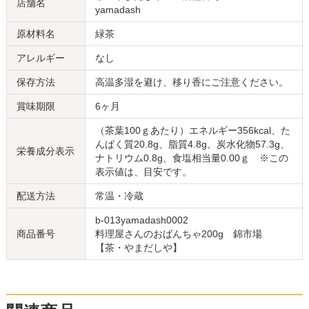
店舗名
yamadash
原材料名
緑茶
アレルギー
なし
保存方法
高温多湿を避け、移り香にご注意ください。
賞味期限
6ヶ月
（茶葉100ｇあたり）エネルギー356kcal、た
んぱく質20.8g、脂質4.8g、炭水化物57.3g、
栄養成分表示
ナトリウム0.8g、食塩相当量0.00ｇ ※この
表示値は、目安です。
配送方法
常温・冷蔵
b-013yamadash0002
商品番号
料理屋さんのおばんちゃ200g 錦市場
【茶・やまだしや】