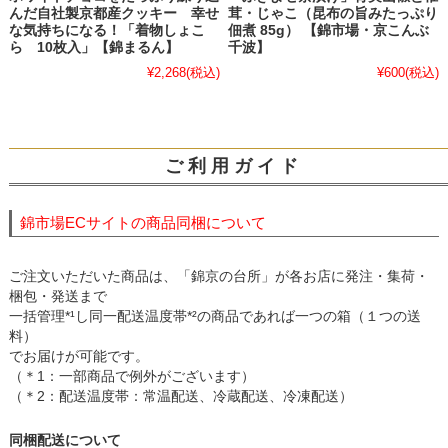
んだ自社製京都産クッキー 幸せ
茸・じゃこ（昆布の旨みたっぷり
な気持ちになる！「着物しょこ
佃煮 85g） 【錦市場・京こんぶ
ら 10枚入」【錦まるん】
千波】
¥2,268
(税込)
¥600
(税込)
ご 利 用 ガ イ ド
錦市場ECサイトの商品同梱について
ご注文いただいた商品は、「錦京の台所」が各お店に発注・集荷・
梱包・発送まで
一括管理*¹し同一配送温度帯*²の商品であれば一つの箱（１つの送
料）
でお届けが可能です。
（＊1：一部商品で例外がございます）
（＊2：配送温度帯：常温配送、冷蔵配送、冷凍配送）
同梱配送について