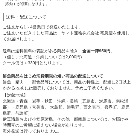
（税込）が必要になります。
送料・配送について
ご注文から1～4営業日で発送いたします。
ご注文いただきました商品は、ヤマト運輸株式会社 宅急便を使用し
てお届けします。
送料は送料無料の表記がある商品を除き、
全国一律950円
。
（但し、北海道・沖縄については2,000円)
クール便は＋330円となります。
鮮魚商品をはじめ消費期限の短い商品の配送について
鮮魚・精肉・一部食品等については、商品の特性上、配達に2日以上
かかる地域 には販売しておりません。予めご了承ください。
【対象地域】
北海道・青森・岩手・秋田・沖縄・長崎（五島市、対馬市、南松浦
郡）・鹿児島（奄美市、 大島郡、熊毛群、西之表市、喜界町、鹿児
島群、与論町）
伊豆諸島および小笠原諸島、その他一部離島については、お届けや
時間帯のご希望に添えない場合があります。
海外発送は行っておりません。