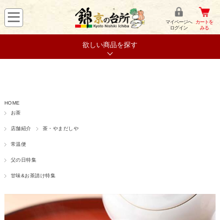
マイページへ
カートを
ログイン
みる
欲しい商品を探す
HOME
お茶
店舗紹介
茶・やまだしや
常温便
父の日特集
甘味&お茶請け特集